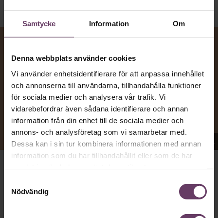
Samtycke
Information
Om
Denna webbplats använder cookies
Vi använder enhetsidentifierare för att anpassa innehållet
och annonserna till användarna, tillhandahålla funktioner
för sociala medier och analysera vår trafik. Vi
vidarebefordrar även sådana identifierare och annan
information från din enhet till de sociala medier och
annons- och analysföretag som vi samarbetar med.
Appen Sinceerly imiterar vd:ars kortfattade språk.
Dessa kan i sin tur kombinera informationen med annan
information som du har tillhandahållit eller som de har
samlat in när du har använt deras tjänster.
att nå och besvarar inte alltid
VD:AR KAN VARA SVÅRA
Samtyckesval
mejl från främlingar. Men studenten
på
Ben Horwitz
Nödvändig
Harvard Business School kom på ett trick: Han skapade
en app som imiterar toppchefernas sätt att skriva, med