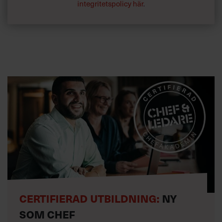
integritetspolicy här
.
CERTIFIERAD UTBILDNING:
NY
SOM CHEF