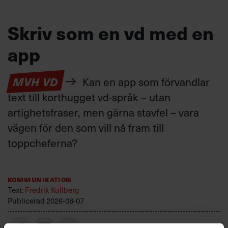
Skriv som en vd med en
app
MVH VD
Kan en app som förvandlar
text till korthugget vd-språk – utan
artighetsfraser, men gärna stavfel – vara
vägen för den som vill nå fram till
toppcheferna?
Kommunikation
Text:
Fredrik Kullberg
Publicerad
2026-08-07