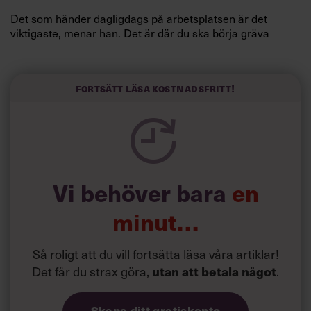
Det som händer dagligdags på arbetsplatsen är det
viktigaste, menar han. Det är där du ska börja gräva
redan i dag.
Här är Björn Lundins tre enkla åtgärder som tagit skruv
och höjt arbetsglädjen på Google:
Fortsätt läsa kostnadsfritt!
Vi behöver bara
en
minut…
Så roligt att du vill fortsätta läsa våra artiklar!
Det får du strax göra,
.
utan att betala något
Skapa ditt gratiskonto