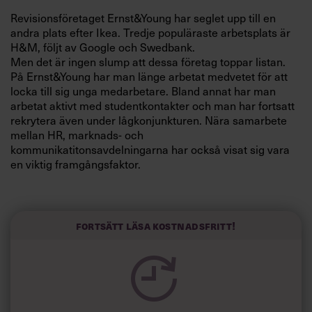
Villkor och policy för
Revisionsföretaget Ernst&Young har seglet upp till en
personuppgiftsbehandling
andra plats efter Ikea. Tredje populäraste arbetsplats är
H&M, följt av Google och Swedbank.
Men det är ingen slump att dessa företag toppar listan.
Sök
På Ernst&Young har man länge arbetat medvetet för att
efter:
locka till sig unga medarbetare. Bland annat har man
arbetat aktivt med studentkontakter och man har fortsatt
rekrytera även under lågkonjunkturen. Nära samarbete
mellan HR, marknads- och
kommunikatitonsavdelningarna har också visat sig vara
en viktig framgångsfaktor.
Logga in
Fortsätt läsa kostnadsfritt!
Prenumerera