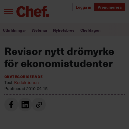
Logga in
Prenumerera
Bra ledare förändrar världen
Utbildningar
Webinar
Nyhetsbrev
Chefdagen
Innehåll från Chef
Revisor nytt drömyrke
Utbildning för ledare
för ekonomistudenter
Chefakademin+
Okategoriserade
Populära utbildningar
Text:
Redaktionen
Publicerad
2010-04-15
Annonsera
Om oss
Kontakta oss
Kundservice