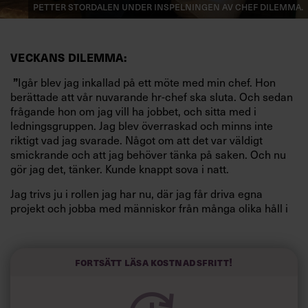
Petter Stordalen under inspelningen av Chef Dilemma.
VECKANS DILEMMA:
”
Igår blev jag inkallad på ett möte med min chef. Hon
berättade att vår nuvarande hr-chef ska sluta. Och sedan
frågande hon om jag vill ha jobbet, och sitta med i
ledningsgruppen. Jag blev överraskad och minns inte
riktigt vad jag svarade. Något om att det var väldigt
smickrande och att jag behöver tänka på saken. Och nu
gör jag det, tänker. Kunde knappt sova i natt.
Jag trivs ju i rollen jag har nu, där jag får driva egna
projekt och jobba med människor från många olika håll i
vårt bolag. Finns det lust i det jag gör kan jag genomföra
nästan vad som helst. Kanske är jag orolig att det inte är
så roligt att vara med i ledningsgruppen Ärligt talat verkar
Fortsätt läsa kostnadsfritt!
det inte vara de roligaste kollegorna som sitter där. Min
pappa var ekonomichef, jobbade massor och var rätt
frånvarande när jag växte upp. Jag vet att jag inte vill bli