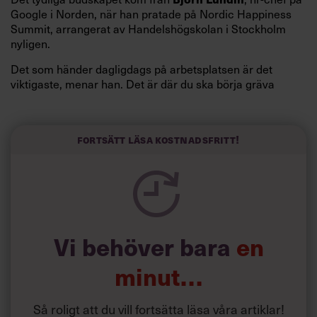
Google i Norden, när han pratade på Nordic Happiness
Summit, arrangerat av Handelshögskolan i Stockholm
nyligen.
Det som händer dagligdags på arbetsplatsen är det
viktigaste, menar han. Det är där du ska börja gräva
redan i dag.
Här är Björn Lundins tre enkla åtgärder som tagit skruv
och höjt arbetsglädjen på Google:
Fortsätt läsa kostnadsfritt!
Vi behöver bara
en
minut…
Så roligt att du vill fortsätta läsa våra artiklar!