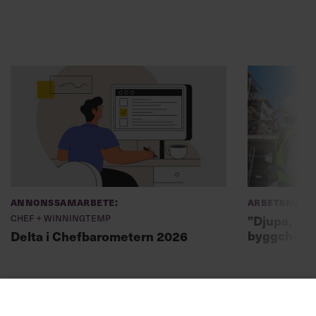
Annonssamarbete:
Arbetsmiljö
Chef + Winningtemp
”Djupa, str
byggchefer
Delta i Chefbarometern 2026