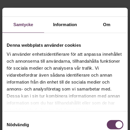
Samtycke
Information
Om
Skriv som en vd med en
Denna webbplats använder cookies
app
Vi använder enhetsidentifierare för att anpassa innehållet
och annonserna till användarna, tillhandahålla funktioner
MVH VD
Kan en app som förvandlar
för sociala medier och analysera vår trafik. Vi
text till korthugget vd-språk – utan
vidarebefordrar även sådana identifierare och annan
information från din enhet till de sociala medier och
artighetsfraser, men gärna stavfel – vara
annons- och analysföretag som vi samarbetar med.
vägen för den som vill nå fram till
Dessa kan i sin tur kombinera informationen med annan
toppcheferna?
information som du har tillhandahållit eller som de har
samlat in när du har använt deras tjänster.
Samtyckesval
Kommunikation
Nödvändig
Text:
Fredrik Kullberg