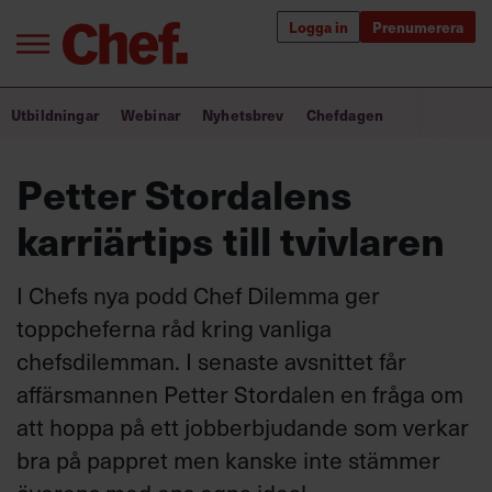
Logga in
Prenumerera
Bra ledare förändrar världen
Utbildningar
Webinar
Nyhetsbrev
Chefdagen
Innehåll från Chef
Petter Stordalens
Utbildning för ledare
karriärtips till tvivlaren
Chefakademin+
I Chefs nya podd Chef Dilemma ger
Populära utbildningar
toppcheferna råd kring vanliga
chefsdilemman. I senaste avsnittet får
affärsmannen Petter Stordalen en fråga om
Annonsera
att hoppa på ett jobberbjudande som verkar
Om oss
bra på pappret men kanske inte stämmer
Kontakta oss
Kundservice