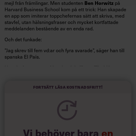
mejl från främlingar. Men studenten
Ben Horwitz
på
Harvard Business School kom på ett trick: Han skapade
en app som imiterar toppchefernas sätt att skriva, med
stavfel, utan hälsningsfraser och mycket kortfattade
meddelanden bestående av en enda rad.
Och det funkade:
”Jag skrev till fem vd:ar och fyra svarade”, säger han till
spanska El País.
Horwitz har nu utvecklat sitt trick till en affärsidé: appen
Sinceerly som konverterar formellt och minutiöst
välskrivna texter – likt de som skapas av AI – till den
kortfattat slarviga vd-stilen.
Fortsätt läsa kostnadsfritt!
Vi behöver bara
en