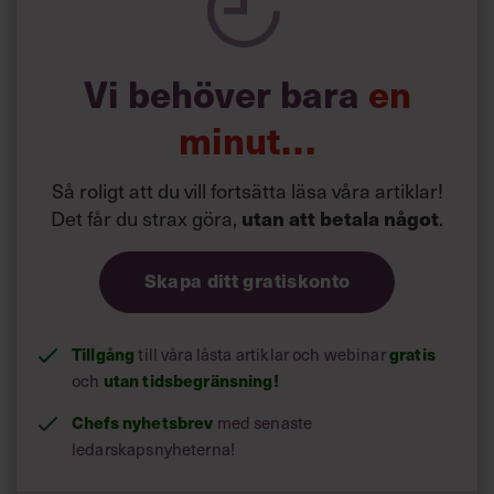
som honom.
Men den högre lönen skulle såklart göra stor skillnad. Jag,
min dotter och min sambo skulle kunna flytta till större.
Vi behöver bara
en
Och min sambo tycker att jag ska ta det här jobbet. Jag
kan inte komma fram till vad jag egentligen vill.
minut…
Magkänslan gör att jag lutar åt att tacka nej. Men
chansen att göra karriär är ju här – kanske är jag bara
rädd för att misslyckas?”
Så roligt att du vill fortsätta läsa våra artiklar!
Det får du strax göra,
utan att betala något
.
Läs också:
”Följ inte dina drömmar” –
Skapa ditt gratiskonto
här är Stordalens 10
livsregler
Tillgång
till våra låsta artiklar och webinar
gratis
och
utan tidsbegränsning!
Chefs nyhetsbrev
med senaste
ledarskapsnyheterna!