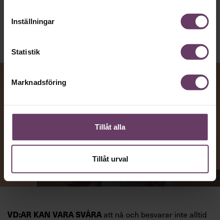
Publicerad
2026-08-07
Inställningar
Statistik
Marknadsföring
Tillåt alla
Tillåt urval
Appen Sinceerly imiterar vd:ars kortfattade språk.
VD:AR KAN VARA SVÅRA
att nå och besvarar inte alltid