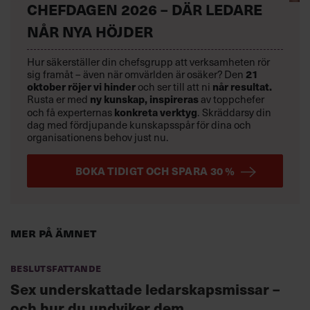
CHEFDAGEN 2026 – DÄR LEDARE
NÅR NYA HÖJDER
Hur säkerställer din chefsgrupp att verksamheten rör
sig framåt – även när omvärlden är osäker? Den
21
oktober
röjer vi hinder
och ser till att ni
når resultat.
Rusta er med
ny kunskap,
inspireras
av toppchefer
och få experternas
konkreta verktyg
.
Skräddarsy din
dag med fördjupande kunskapsspår för dina och
organisationens behov just nu.
BOKA TIDIGT OCH SPARA 30 %
Mer på ämnet
Beslutsfattande
Sex underskattade ledarskapsmissar –
och hur du undviker dem