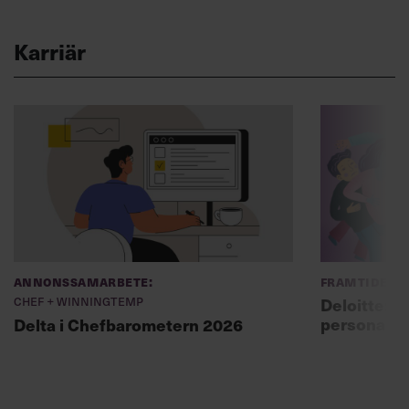
Karriär
Annonssamarbete:
Framtidens 
Chef + Winningtemp
Deloitte: ”
personal m
Delta i Chefbarometern 2026