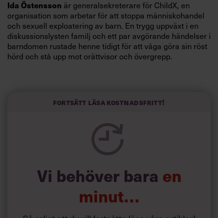
Ida Östensson
är generalsekreterare för ChildX, en
organisation som arbetar för att stoppa människohandel
och sexuell exploatering av barn. En trygg uppväxt i en
diskussionslysten familj och ett par avgörande händelser i
barndomen rustade henne tidigt för att våga göra sin röst
hörd och stå upp mot orättvisor och övergrepp.
Fokuset på lösningar och målinriktade kampanjer har
präglat hela hennes karriär.
”Jag ältar inte problem, jag löser dem”, säger hon.
Fortsätt läsa kostnadsfritt!
Vi behöver bara
en
minut…