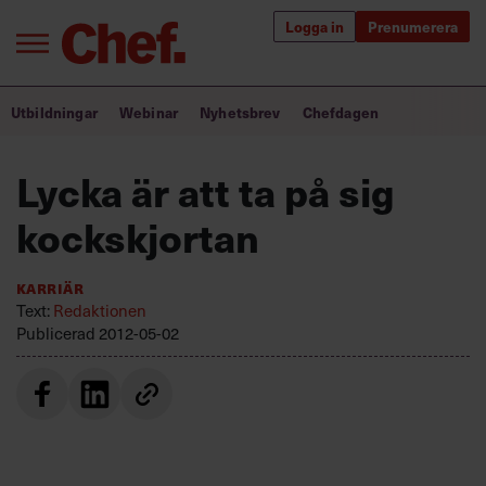
Logga in
Prenumerera
Bra ledare förändrar världen
Utbildningar
Webinar
Nyhetsbrev
Chefdagen
Innehåll från Chef
Lycka är att ta på sig
Utbildning för ledare
kockskjortan
Chefakademin+
Karriär
Populära utbildningar
Text:
Redaktionen
Publicerad
2012-05-02
Annonsera
Om oss
Kontakta oss
Kundservice