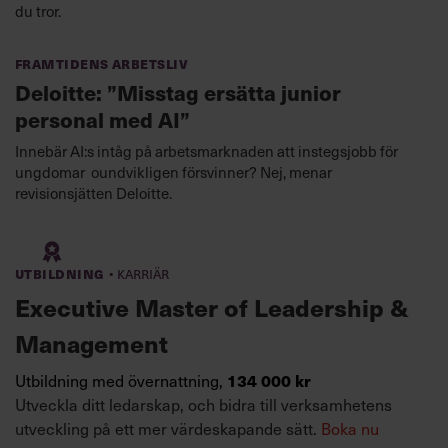
du tror.
Framtidens arbetsliv
Deloitte: ”Misstag ersätta junior
personal med AI”
Innebär AI:s intåg på arbetsmarknaden att instegsjobb för
ungdomar oundvikligen försvinner? Nej, menar
revisionsjätten Deloitte.
·
Utbildning
Karriär
Executive Master of Leadership &
Management
134 000 kr
Utbildning med övernattning,
Utveckla ditt ledarskap, och bidra till verksamhetens
utveckling på ett mer värdeskapande sätt.
Boka nu