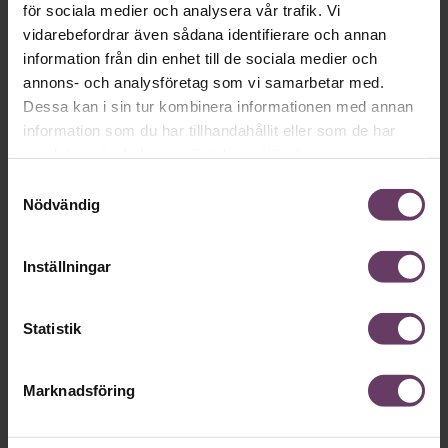
för sociala medier och analysera vår trafik. Vi
vidarebefordrar även sådana identifierare och annan
information från din enhet till de sociala medier och
annons- och analysföretag som vi samarbetar med.
Dessa kan i sin tur kombinera informationen med annan
information som du har tillhandahållit eller som de har
samlat in när du har använt deras tjänster.
Samtyckesval
Nödvändig
Annonssamarbete:
Beslutsfatt
Chef + Winningtemp
Sex unders
Inställningar
ledarskaps
Delta i Chefbarometern 2026
undviker 
Statistik
Marknadsföring