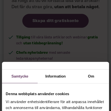
Så roligt att du vill fortsätta läsa våra artiklar!
Det får du strax göra,
utan att betala något
.
Skapa ditt gratiskonto
Tillgång
gratis
till våra låsta artiklar och webinar
utan tidsbegränsning!
och
Chefs nyhetsbrev
med senaste
ledarskapsnyheterna!
Samtycke
Information
Om
Dina uppgifter delas aldrig med tredje part.
Läs vår
integritetspolicy här
.
Denna webbplats använder cookies
Vi använder enhetsidentifierare för att anpassa innehållet
och annonserna till användarna, tillhandahålla funktioner