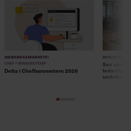
Annonssamarbete:
Beslutsfatt
Chef + Winningtemp
Sex unders
ledarskaps
Delta i Chefbarometern 2026
undviker 