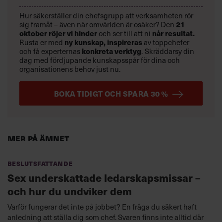
Hur säkerställer din chefsgrupp att verksamheten rör
21
sig framåt – även när omvärlden är osäker? Den
oktober
röjer vi hinder
når resultat.
och ser till att ni
ny kunskap,
inspireras
Rusta er med
av toppchefer
konkreta verktyg
och få experternas
.
Skräddarsy din
dag med fördjupande kunskapsspår för dina och
organisationens behov just nu.
BOKA TIDIGT OCH SPARA 30 %
Mer på ämnet
Beslutsfattande
Sex underskattade ledarskapsmissar –
och hur du undviker dem
Varför fungerar det inte på jobbet? En fråga du säkert haft
anledning att ställa dig som chef. Svaren finns inte alltid där