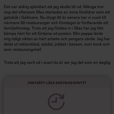
Villkor och policy för
Det var aldrig självklart att jag skulle bli vd. Många tror
personuppgiftsbehandling
nog det eftersom Max startades av mina föräldrar som ett
gatukök i Gällivare. Nu drygt 40 år senare har vi vuxit till
närmare 90 restauranger och företaget är fortfarande ett
Sök
familjeföretag. Trots att jag föddes in i Max har jag fått
efter:
kämpa hårt för att förtjäna vd-posten. Min pappa lärde
mig tidigt vikten av hårt arbete och pengars värde. Jag har
delat ut reklamblad, städat, jobbat i kassan, som kock och
som restaurangchef.
Trots att jag varit vd i snart tio år ser jag det som en daglig
utmaning. Oavsett om jag städat toaletter eller tagit över
som chef för en restaurang har jag kommit först och gått
Logga in
sist.
Fortsätt läsa kostnadsfritt!
Prenumerera
Som vd har jag fortsatt ha en fot i den dagliga
verksamheten. Vanligtvis är jag ute på våra restauranger
en till två dagar i veckan. Det är där, i verkligheten, och i
samtal med medarbetarna som jag får störst inspiration.
Men bäst trivs jag när jag får ta på mig kockskjortan och