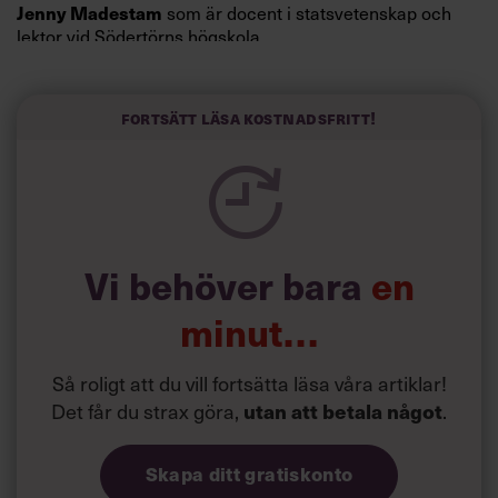
Jenny Madestam
som är docent i statsvetenskap och
lektor vid Södertörns högskola.
”Svenskarna tar politik på allvar och brukar uppskatta
politiker som har framtoningen av att vara kunniga,
Fortsätt läsa kostnadsfritt!
kompetenta och stå med båda fötterna på jorden. Hellre
en tråkig partiledare i foträta skor än en känslomässig
spelevink i högklackat, är hur jag brukar sammanfatta de
önskningar som svenskarna för fram i undersökningar.”
Läs mer:
Vi behöver bara
en
Siri Wikander: ”Led som i
början av pandemin”
minut…
Så roligt att du vill fortsätta läsa våra artiklar!
Det får du strax göra,
utan att betala något
.
Skapa ditt gratiskonto