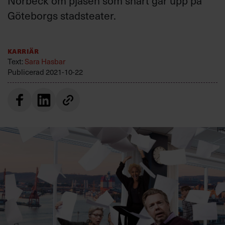
Nörbeck om pjäsen som snart går upp på
Villkor och policy för
Göteborgs stadsteater.
personuppgiftsbehandling
Sök
Karriär
efter:
Text:
Sara Hasbar
Publicerad
2021-10-22
Logga in
Prenumerera