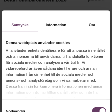
Samtycke
Information
Om
Skriv som en vd med en
Denna webbplats använder cookies
app
Vi använder enhetsidentifierare för att anpassa innehållet
och annonserna till användarna, tillhandahålla funktioner
för sociala medier och analysera vår trafik. Vi
MVH VD
Kan en app som förvandlar
vidarebefordrar även sådana identifierare och annan
text till korthugget vd-språk – utan
information från din enhet till de sociala medier och
artighetsfraser, men gärna stavfel – vara
annons- och analysföretag som vi samarbetar med.
Dessa kan i sin tur kombinera informationen med annan
vägen för den som vill nå fram till
information som du har tillhandahållit eller som de har
toppcheferna?
samlat in när du har använt deras tjänster.
Samtyckesval
Nödvändig