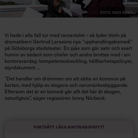
Foto: Ines Sebalj
Vi hade i alla fall tur med ramavtalet – så lyder titeln på
dramatikern Gertrud Larssons nya ”upphandlingskomedi”
på Göteborgs stadsteater. En pjäs som gör satir och svart
humor av sådant som chefer och andra brottas med i sin
kontorsvardag: kompetensutveckling, hållbarhetspolicyer,
styrdokument …
”Det handlar om drömmen om att sätta en kommun på
kartan, med hjälp av slogans och varumärkesbyggande.
Eftersom det är en komedi går allt det här åt skogen,
naturligtvis”, säger regissören Jenny Nörbeck.
Huvudpersonen Roland har hittat sin plats på jorden som
kommunal tjänsteman, men dras tillsammans med sina
kollegor in i en Kafka-lik intrig när en ny vattenautomat
Fortsätt läsa kostnadsfritt!
ska upphandlas till arbetsplatsen.