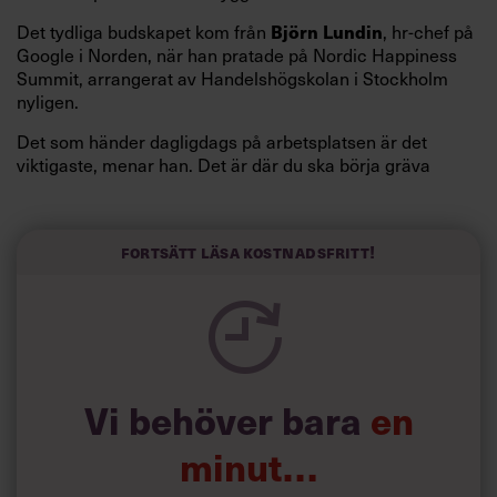
Det tydliga budskapet kom från
Björn Lundin
, hr-chef på
Google i Norden, när han pratade på Nordic Happiness
Summit, arrangerat av Handelshögskolan i Stockholm
nyligen.
Det som händer dagligdags på arbetsplatsen är det
viktigaste, menar han. Det är där du ska börja gräva
redan i dag.
Här är Björn Lundins tre enkla åtgärder som tagit skruv
och höjt arbetsglädjen på Google:
Fortsätt läsa kostnadsfritt!
Vi behöver bara
en
minut…