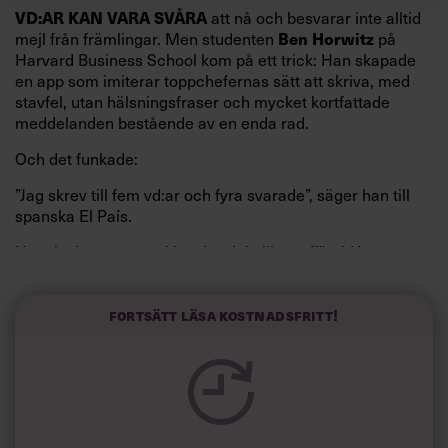
VD:AR KAN VARA SVÅRA
att nå och besvarar inte alltid
mejl från främlingar. Men studenten
Ben Horwitz
på
Harvard Business School kom på ett trick: Han skapade
en app som imiterar toppchefernas sätt att skriva, med
stavfel, utan hälsningsfraser och mycket kortfattade
meddelanden bestående av en enda rad.
Och det funkade:
”Jag skrev till fem vd:ar och fyra svarade”, säger han till
spanska El País.
Horwitz har nu utvecklat sitt trick till en affärsidé: appen
Sinceerly som konverterar formellt och minutiöst
välskrivna texter – likt de som skapas av AI – till den
kortfattat slarviga vd-stilen.
Fortsätt läsa kostnadsfritt!