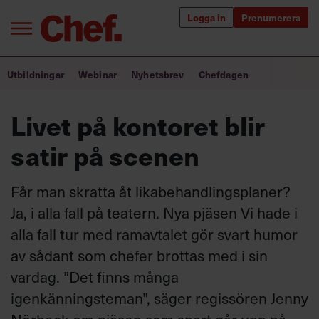
Logga in
Prenumerera
Bra ledare förändrar världen
Utbildningar
Webinar
Nyhetsbrev
Chefdagen
Innehåll från Chef
Livet på kontoret blir
Utbildning för ledare
satir på scenen
Chefakademin+
Får man skratta åt likabehandlingsplaner?
Populära utbildningar
Ja, i alla fall på teatern. Nya pjäsen Vi hade i
alla fall tur med ramavtalet gör svart humor
av sådant som chefer brottas med i sin
Annonsera
vardag.
”Det finns många
Om oss
igenkänningsteman”, säger regissören Jenny
Kontakta oss
Kundservice