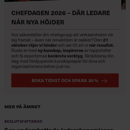
CHEFDAGEN 2026 – DÄR LEDARE
NÅR NYA HÖJDER
Hur säkerställer din chefsgrupp att verksamheten rör
sig framåt – även när omvärlden är osäker? Den
21
oktober
röjer vi hinder
och ser till att ni
når resultat.
Rusta er med
ny kunskap,
inspireras
av toppchefer
och få experternas
konkreta verktyg
.
Skräddarsy din
dag med fördjupande kunskapsspår för dina och
organisationens behov just nu.
BOKA TIDIGT OCH SPARA 30 %
Mer på ämnet
Beslutsfattande
Sex underskattade ledarskapsmissar –