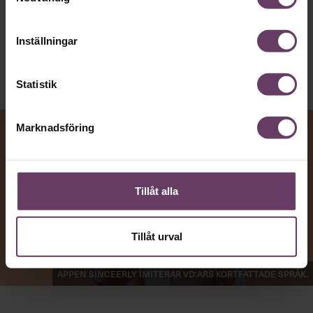
Kommunikation
Text:
Fredrik Kullberg
Publicerad
2026-08-07
Inställningar
Statistik
Marknadsföring
Tillåt alla
Tillåt urval
Appen Sinceerly imiterar vd:ars kortfattade språk.