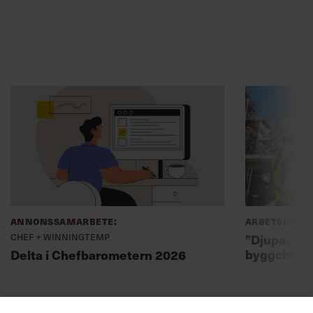
Annonssamarbete:
Arbetsmiljö
Chef + Winningtemp
”Djupa, str
byggchefer
Delta i Chefbarometern 2026