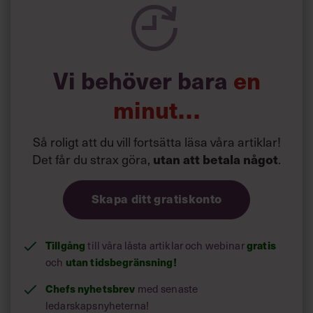
En chef med höga ideal finns också med i spelet. En
person som försöker få folk med på tåget med hjälp av
slogans, likabehandlingsplaner och en entusiastisk
konsult. Men bångstyriga medarbetare ställer sig
frågande till alltihop. Målkonflikterna tornar upp sig och
Vi behöver bara
en
förvaltningen hotas till slut av upplösning. Alltsammans
ackompanjeras av sprängningarna från Västlänks-
minut…
bygget.
”Att det handlar om Göteborg är en ren och fullkomlig
Så roligt att du vill fortsätta läsa våra artiklar!
tillfällighet men ett tillfälle att diskutera civilkurage,
Det får du strax göra,
utan att betala något
.
medlöperi och tidsandan som vi lever i”, säger Jenny
Nörbeck.
Skapa ditt gratiskonto
Tillgång
till våra låsta artiklar och webinar
gratis
och
utan tidsbegränsning!
Chefs nyhetsbrev
med senaste
ledarskapsnyheterna!