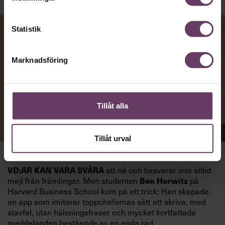
Statistik
Marknadsföring
Tillåt alla
Appen Sinceerly imiterar vd:ars kortfattade språk.
Tillåt urval
att nå och besvarar inte alltid
VD:AR KAN VARA SVÅRA
mejl från främlingar. Men studenten
på
Ben Horwitz
Harvard Business School kom på ett trick: Han skapade
en app som imiterar toppchefernas sätt att skriva, med
stavfel, utan hälsningsfraser och mycket kortfattade
meddelanden bestående av en enda rad.