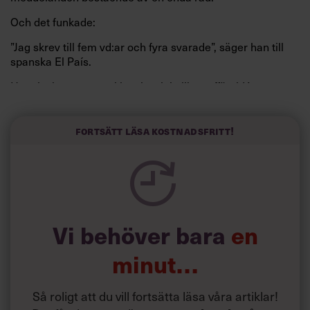
Och det funkade:
”Jag skrev till fem vd:ar och fyra svarade”, säger han till
spanska El País.
Horwitz har nu utvecklat sitt trick till en affärsidé: appen
Sinceerly som konverterar formellt och minutiöst
välskrivna texter – likt de som skapas av AI – till den
kortfattat slarviga vd-stilen.
Fortsätt läsa kostnadsfritt!
Vi behöver bara
en
minut…
Så roligt att du vill fortsätta läsa våra artiklar!