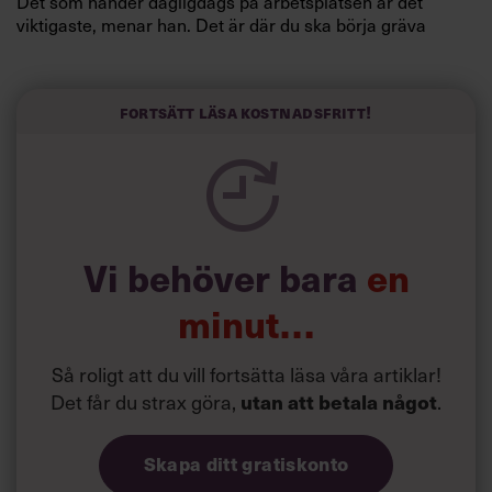
Det som händer dagligdags på arbetsplatsen är det
viktigaste, menar han. Det är där du ska börja gräva
redan i dag.
Här är Björn Lundins tre enkla åtgärder som tagit skruv
och höjt arbetsglädjen på Google:
Fortsätt läsa kostnadsfritt!
Vi behöver bara
en
minut…
Så roligt att du vill fortsätta läsa våra artiklar!
Det får du strax göra,
.
utan att betala något
Skapa ditt gratiskonto