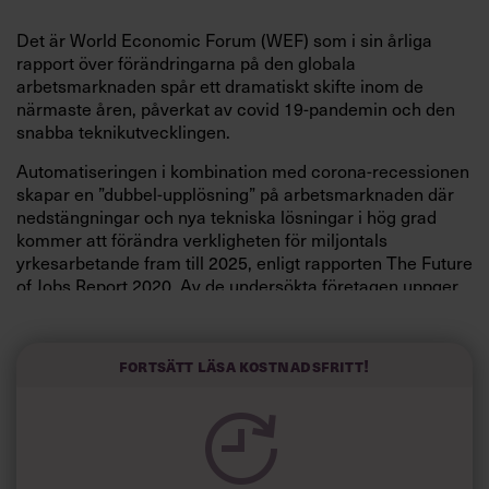
Det är World Economic Forum (WEF) som i sin årliga
rapport över förändringarna på den globala
arbetsmarknaden spår ett dramatiskt skifte inom de
närmaste åren, påverkat av covid 19-pandemin och den
snabba teknikutvecklingen.
Automatiseringen i kombination med corona-recessionen
skapar en ”dubbel-upplösning” på arbetsmarknaden där
nedstängningar och nya tekniska lösningar i hög grad
kommer att förändra verkligheten för miljontals
yrkesarbetande fram till 2025, enligt rapporten The Future
of Jobs Report 2020. Av de undersökta företagen uppger
43 procent att de väntas minska antalet anställda till följd
av de tekniska framstegen, 41 procent planerar att i ökad
grad förlita sig på konsulter, medan 34 procent föreställer
Fortsätt läsa kostnadsfritt!
sig en växande personalstyrka.
Här är listorna på de hetaste framtidsjobben, och yrkena
med sämst chans till överlevnad.