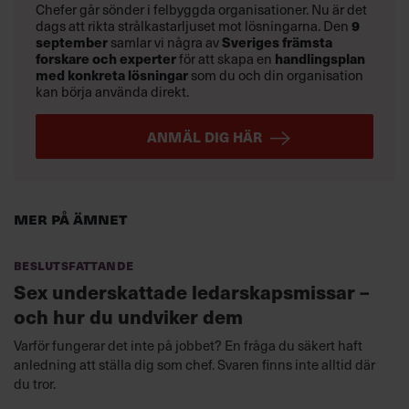
Chefer går sönder i felbyggda organisationer. Nu är det
dags att rikta strålkastarljuset mot lösningarna. Den
9
10. Lagerpersonal
september
samlar vi några av
Sveriges främsta
forskare och experter
för att skapa en
handlingsplan
med konkreta lösningar
som du och din organisation
kan börja använda direkt.
ANMÄL DIG HÄR
Mer på ämnet
Beslutsfattande
Sex underskattade ledarskapsmissar –
och hur du undviker dem
Varför fungerar det inte på jobbet? En fråga du säkert haft
anledning att ställa dig som chef. Svaren finns inte alltid där
du tror.