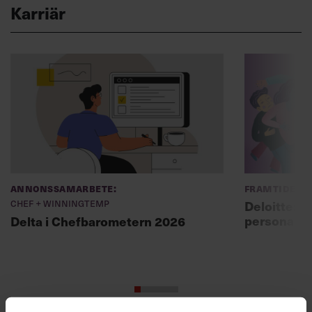
Karriär
Annonssamarbete:
Framtidens 
Chef + Winningtemp
Deloitte: ”
personal m
Delta i Chefbarometern 2026