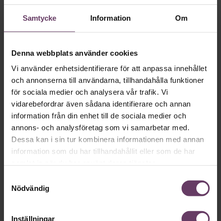
Skriv som en vd med en
Samtycke
Information
Om
app
Denna webbplats använder cookies
MVH VD
Kan en app som förvandlar
Vi använder enhetsidentifierare för att anpassa innehållet
text till korthugget vd-språk – utan
och annonserna till användarna, tillhandahålla funktioner
för sociala medier och analysera vår trafik. Vi
artighetsfraser, men gärna stavfel – vara
vidarebefordrar även sådana identifierare och annan
vägen för den som vill nå fram till
information från din enhet till de sociala medier och
toppcheferna?
annons- och analysföretag som vi samarbetar med.
Dessa kan i sin tur kombinera informationen med annan
information som du har tillhandahållit eller som de har
Kommunikation
samlat in när du har använt deras tjänster.
Text:
Fredrik Kullberg
Samtyckesval
Publicerad
2026-08-07
Nödvändig
Inställningar