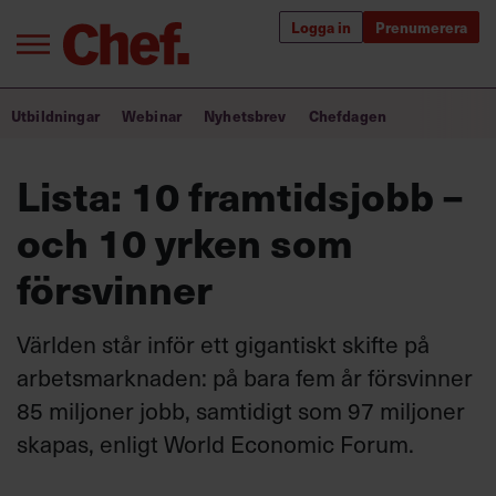
Logga in
Prenumerera
Bra ledare förändrar världen
Utbildningar
Webinar
Nyhetsbrev
Chefdagen
Innehåll från Chef
Lista: 10 framtidsjobb –
Utbildning för ledare
och 10 yrken som
Chefakademin+
försvinner
Populära utbildningar
Världen står inför ett gigantiskt skifte på
arbetsmarknaden: på bara fem år försvinner
85 miljoner jobb, samtidigt som 97 miljoner
Annonsera
Om oss
skapas, enligt World Economic Forum.
Kontakta oss
Kundservice