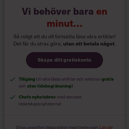
YRKENA DÄR EFTERFRÅGAN ÖKAR
Vi behöver bara
en
SNABBAST
minut…
1. Dataanalytiker och -forskare
Så roligt att du vill fortsätta läsa våra artiklar!
2. AI- och maskininlärningsspecialister
Det får du strax göra,
.
utan att betala något
3. Big Data-specialister
Skapa ditt gratiskonto
4. Specialister inom digital marknadsföring och -strategi
5. Specialister inom processautomatisering
Tillgång
till våra låsta artiklar och webinar
gratis
6. Affärsutvecklare
och
utan tidsbegränsning!
7. Specialister inom digital transformation
Chefs nyhetsbrev
med senaste
8. Analytiker inom informationssäkerhet
ledarskapsnyheterna!
9. Mjukvaru- och applikationsutvecklare
10. Specialister inom tingens internet
Dina uppgifter delas aldrig med tredje part.
Läs vår