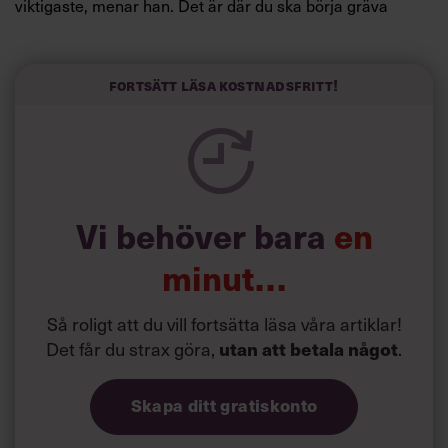
viktigaste, menar han. Det är där du ska börja gräva
redan i dag.
Här är Björn Lundins tre enkla åtgärder som tagit skruv
och höjt arbetsglädjen på Google:
Fortsätt läsa kostnadsfritt!
Vi behöver bara
en
minut…
Så roligt att du vill fortsätta läsa våra artiklar!
Det får du strax göra,
.
utan att betala något
Skapa ditt gratiskonto