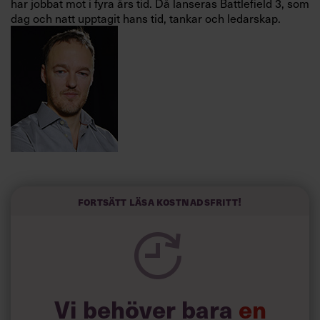
har jobbat mot i fyra års tid. Då lanseras Battlefield 3, som
Villkor och policy för
dag och natt upptagit hans tid, tankar och ledarskap.
personuppgiftsbehandling
Sök
efter:
Fortsätt läsa kostnadsfritt!
Logga in
Battlefield 3 är årets största händelse inom spelvärlden;
en egen industri inom den redan så stora industrin för
Prenumerera
dataspel. Spelet är ett så kallat »first-person shooter
action video game«, som i väldigt korta drag går ut på att
man som spelare är soldat i en trupp och får i uppdrag att
ta livet av bad guys med hjälp av diverse vapen och
Vi behöver bara
en
strategiskt tänkande.