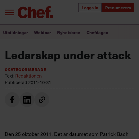
Logga in
Prenumerera
Bra ledare förändrar världen
Utbildningar
Webinar
Nyhetsbrev
Chefdagen
Innehåll från Chef
Ledarskap under attack
Utbildning för ledare
Okategoriserade
Chefakademin+
Text:
Redaktionen
Publicerad
2011-10-31
Populära utbildningar
Annonsera
Om oss
Kontakta oss
Den 25 oktober 2011. Det är datumet som Patrick Bach
Kundservice