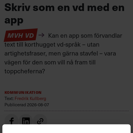
Skriv som en vd med en
app
MVH VD
Kan en app som förvandlar
text till korthugget vd-språk – utan
artighetsfraser, men gärna stavfel – vara
vägen för den som vill nå fram till
toppcheferna?
Kommunikation
Text:
Fredrik Kullberg
Publicerad
2026-08-07