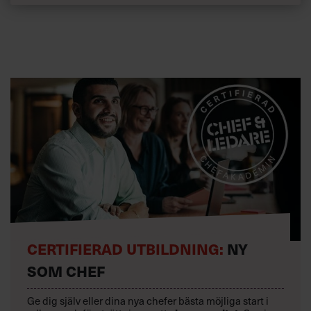
dag ett.
»Det här är större än någonting som någonsin har gjorts i
den här branschen«, säger han.
Hur ofta har du tänkt »det här håller inte, det går åt
helvete«?
»Ungefär en gång i veckan. Fyra dagar av fem tror man på
det. Men vi skulle aldrig vara här om vi inte hade tillåtit
oss att pressa oss själva så hårt.«
CERTIFIERAD UTBILDNING:
NY
SOM CHEF
Ge dig själv eller dina nya chefer bästa möjliga start i