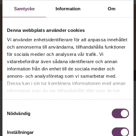
Samtycke
Information
Om
Denna webbplats använder cookies
Vi använder enhetsidentifierare för att anpassa innehållet
och annonserna till användarna, tillhandahålla funktioner
för sociala medier och analysera vår trafik. Vi
vidarebefordrar även sådana identifierare och annan
information från din enhet till de sociala medier och
Appen Sinceerly imiterar vd:ars kortfattade språk.
annons- och analysföretag som vi samarbetar med.
Dessa kan i sin tur kombinera informationen med annan
information som du har tillhandahållit eller som de har
att nå och besvarar inte alltid
VD:AR KAN VARA SVÅRA
samlat in när du har använt deras tjänster.
mejl från främlingar. Men studenten
på
Ben Horwitz
Samtyckesval
Harvard Business School kom på ett trick: Han skapade
Nödvändig
en app som imiterar toppchefernas sätt att skriva, med
stavfel, utan hälsningsfraser och mycket kortfattade
meddelanden bestående av en enda rad.
Inställningar