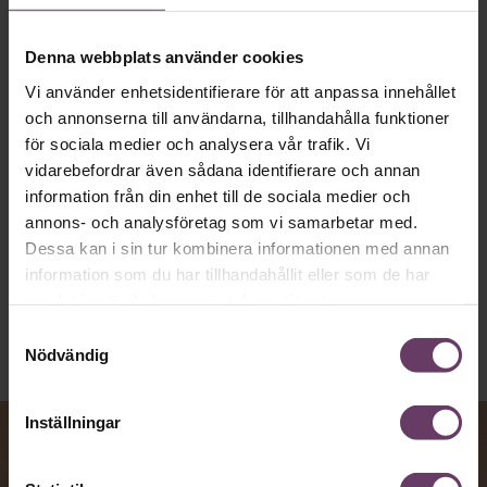
MVH VD
Kan en app som förvandlar
text till korthugget vd-språk – utan
Denna webbplats använder cookies
artighetsfraser, men gärna stavfel – vara
Vi använder enhetsidentifierare för att anpassa innehållet
och annonserna till användarna, tillhandahålla funktioner
vägen för den som vill nå fram till
för sociala medier och analysera vår trafik. Vi
toppcheferna?
vidarebefordrar även sådana identifierare och annan
information från din enhet till de sociala medier och
annons- och analysföretag som vi samarbetar med.
Kommunikation
Dessa kan i sin tur kombinera informationen med annan
Text:
Fredrik Kullberg
information som du har tillhandahållit eller som de har
Publicerad
2026-08-07
samlat in när du har använt deras tjänster.
Samtyckesval
Nödvändig
Inställningar