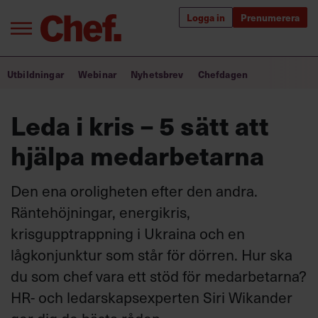
Logga in
Prenumerera
Bra ledare förändrar världen
Utbildningar
Webinar
Nyhetsbrev
Chefdagen
Innehåll från Chef
Leda i kris – 5 sätt att
Utbildning för ledare
hjälpa medarbetarna
Chefakademin+
Den ena oroligheten efter den andra.
Populära utbildningar
Räntehöjningar, energikris,
krisgupptrappning i Ukraina och en
lågkonjunktur som står för dörren. Hur ska
Annonsera
du som chef vara ett stöd för medarbetarna?
Om oss
HR- och ledarskapsexperten Siri Wikander
Kontakta oss
Kundservice