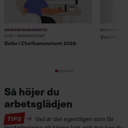
Annonssamarbete:
Kommunikat
Chef + Winningtemp
Varning fö
Delta i Chefbarometern 2026
Så höjer du
arbetsglädjen
TIPS
Vad är det egentligen som får
medarbetarna att känna lust, och hur kan du