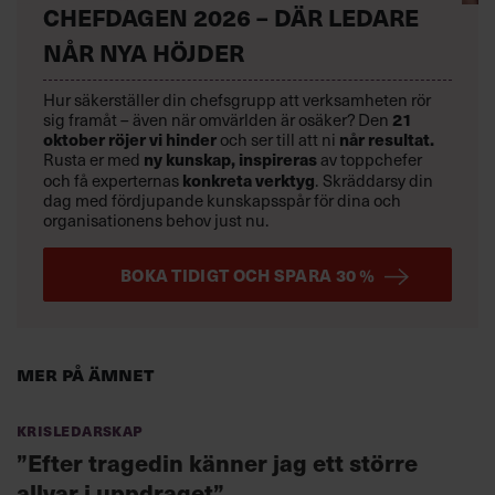
CHEFDAGEN 2026 – DÄR LEDARE
NÅR NYA HÖJDER
Hur säkerställer din chefsgrupp att verksamheten rör
sig framåt – även när omvärlden är osäker? Den
21
oktober
röjer vi hinder
och ser till att ni
når resultat.
Rusta er med
ny kunskap,
inspireras
av toppchefer
och få experternas
konkreta verktyg
.
Skräddarsy din
dag med fördjupande kunskapsspår för dina och
organisationens behov just nu.
BOKA TIDIGT OCH SPARA 30 %
Mer på ämnet
Krisledarskap
”Efter tragedin känner jag ett större
allvar i uppdraget”