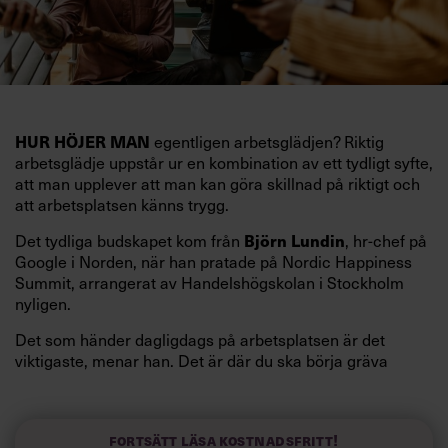
egentligen arbetsglädjen? Riktig
HUR HÖJER MAN
arbetsglädje uppstår ur en kombination av ett tydligt syfte,
att man upplever att man kan göra skillnad på riktigt och
att arbetsplatsen känns trygg.
Det tydliga budskapet kom från
, hr-chef på
Björn Lundin
Google i Norden, när han pratade på Nordic Happiness
Summit, arrangerat av Handelshögskolan i Stockholm
nyligen.
Det som händer dagligdags på arbetsplatsen är det
viktigaste, menar han. Det är där du ska börja gräva
redan i dag.
Här är Björn Lundins tre enkla åtgärder som tagit skruv
och höjt arbetsglädjen på Google:
Fortsätt läsa kostnadsfritt!