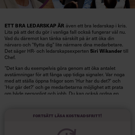
även ett bra ledarskap i kris.
ETT BRA LEDARSKAP ÄR
Lita på att det du gör i vanliga fall också fungerar väl nu.
Vad du däremot kan tänka särskilt på är att öka din
närvaro och ”flytta dig” lite närmare dina medarbetare.
Det säger HR- och ledarskapsexperten
till
Siri Wikander
Chef.
”Det kan du exempelvis göra genom att öka antalet
avstämningar för att fånga upp tidiga signaler. Var noga
med att ställa öppna frågor som ’Hur har du det?’ och
’Hur går det?’ och ge medarbetarna möjlighet att prata
om både personligt och jobb. Du kan också ordna en
extra frukost eller fika för teamet. Kollegor är bra stöd”,
fortsätter hon.
Fortsätt läsa kostnadsfritt!
En del av medarbetarna
som har bytt jobb ofta, eller
är vana vid att sänka sina