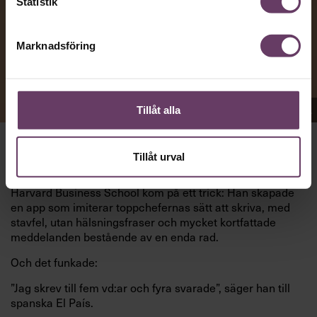
Statistik
Marknadsföring
Appen Sinceerly imiterar vd:ars kortfattade språk.
Tillåt alla
Tillåt urval
att nå och besvarar inte alltid
VD:AR KAN VARA SVÅRA
mejl från främlingar. Men studenten
på
Ben Horwitz
Harvard Business School kom på ett trick: Han skapade
en app som imiterar toppchefernas sätt att skriva, med
stavfel, utan hälsningsfraser och mycket kortfattade
meddelanden bestående av en enda rad.
Och det funkade:
”Jag skrev till fem vd:ar och fyra svarade”, säger han till
spanska El País.