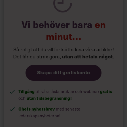
privata utgifter snabbt,
kommer kanske att reagera
mer lugnt vid en
krissituation – medan andra
Vi behöver bara
en
blir mer stressade. Utgå
inte från att alla reagerar
minut…
som du själv gör som chef.
Siri Wikander. Evelina
”Har man erfarenhet av att
Så roligt att du vill fortsätta läsa våra artiklar!
Carborn
ha tagit sig igenom en kris
Det får du strax göra,
.
utan att betala något
så är man ofta mer trygg
med att det kommer gå bra även denna gång. Vi har
också olika behov av trygghet”, menar
Siri Wikander
.
Skapa ditt gratiskonto
Tillgång
till våra låsta artiklar och webinar
gratis
och
utan tidsbegränsning!
Chefs nyhetsbrev
med senaste
ledarskapsnyheterna!