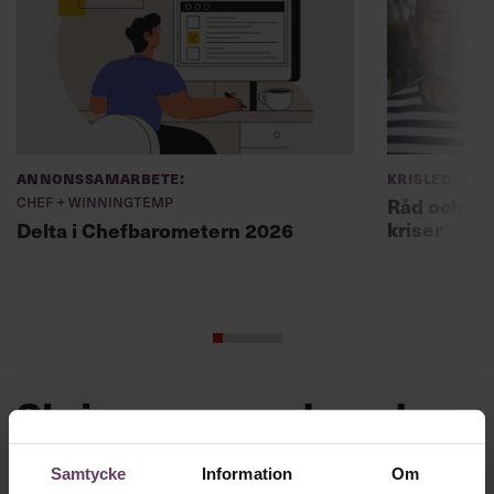
Annonssamarbete:
Krisledars
Chef + Winningtemp
Råd och lä
kriser
Delta i Chefbarometern 2026
Skriv som en vd med en
app
Samtycke
Information
Om