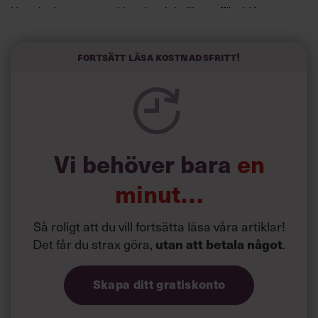
Horwitz har nu utvecklat sitt trick till en affärsidé: appen
Sinceerly som konverterar formellt och minutiöst
välskrivna texter – likt de som skapas av AI – till den
kortfattat slarviga vd-stilen.
Fortsätt läsa kostnadsfritt!
Vi behöver bara
en
minut…
Så roligt att du vill fortsätta läsa våra artiklar!
Det får du strax göra,
.
utan att betala något
Skapa ditt gratiskonto