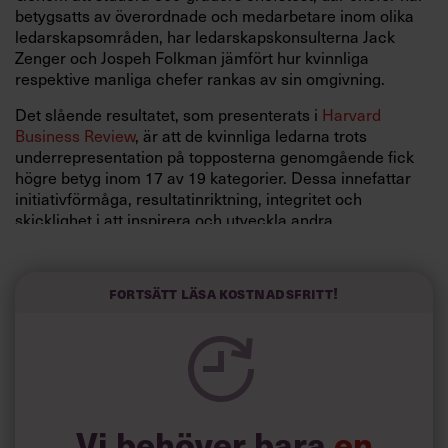
betygsatts av överordnade och medarbetare inom olika
ledarskapsområden, har ledarskapskonsulterna Jack
Zenger och Jospeh Folkman jämfört hur kvinnliga
respektive manliga chefer rankas av sin omgivning.
Det slående resultatet, som presenterats i
Harvard
Business Review
, är att de kvinnliga ledarna trots
underrepresentation på topposterna genomgående fick
högre betyg inom 17 av 19 kategorier. Dessa innefattar
initiativförmåga, resultatinriktning, integritet och
skicklighet i att inspirera och utveckla andra.
De manliga cheferna fick å sin sida högre betyg inom
kategorierna strategisk utveckling och teknisk eller
Fortsätt läsa kostnadsfritt!
professionell expertis. Kvinnliga chefer uppfattas av sina
överordnade som något mer effektiva, särskilt om den
överordnade är en man. Denna uppfattning går igen
oberoende av var i organisationens hierarki och inom
vilket verksamhetsområde de kvinnliga cheferna
återfinns. Detta gäller även inom traditionellt manliga fält
som IT, drift och juridik.
Vi behöver bara
en