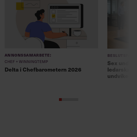
Annonssamarbete:
Beslutsfatt
Chef + Winningtemp
Sex unders
ledarskaps
Delta i Chefbarometern 2026
undviker 