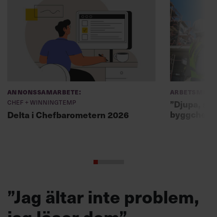
Annonssamarbete:
Arbetsmiljö
Chef + Winningtemp
”Djupa, str
byggchefer
Delta i Chefbarometern 2026
”Jag ältar inte problem,
jag löser dem”