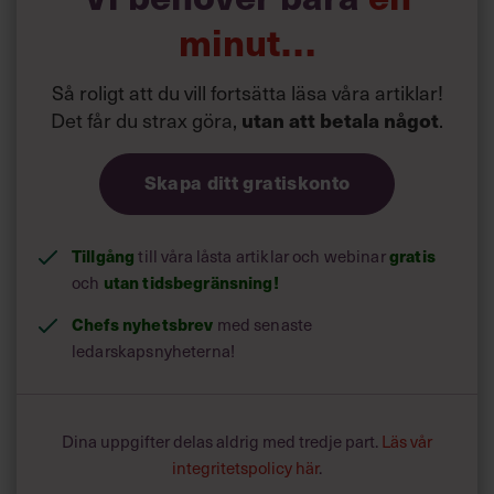
minut…
Läs också:
Kvinnor ändrar sitt ledarskap
Så roligt att du vill fortsätta läsa våra artiklar!
– för att kunna nå toppen
Det får du strax göra,
utan att betala något
.
”Många av de saker som lyfts fram i undersökningen visar
Skapa ditt gratiskonto
på saker som är extremt viktiga ledaregenskaper i
företag. Som att utveckla andra, att skapa en bra
organisation och kultur och att kunna inspirera på ett bra
Tillgång
gratis
till våra låsta artiklar och webinar
sätt”, kommenterar Andra AP-fondens vd Eva Halvarsson
studien i
SVT
.
utan tidsbegränsning!
och
Chefs nyhetsbrev
med senaste
ledarskapsnyheterna!
Dina uppgifter delas aldrig med tredje part.
Läs vår
integritetspolicy här
.