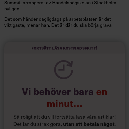
Summit, arrangerat av Handelshögskolan i Stockholm
nyligen.
Det som händer dagligdags på arbetsplatsen är det
viktigaste, menar han. Det är där du ska börja gräva
redan i dag.
Här är Björn Lundins tre enkla åtgärder som tagit skruv
och höjt arbetsglädjen på Google:
Fortsätt läsa kostnadsfritt!
Vi behöver bara
en
minut…
Så roligt att du vill fortsätta läsa våra artiklar!
Det får du strax göra,
utan att betala något
.