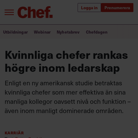
Logga in
Prenumerera
Bra ledare förändrar världen
Utbildningar
Webinar
Nyhetsbrev
Chefdagen
Innehåll från Chef
Kvinnliga chefer rankas
Utbildning för ledare
högre inom ledarskap
Chefakademin+
Enligt en ny amerikansk studie betraktas
Populära utbildningar
kvinnliga chefer som mer effektiva än sina
manliga kollegor oavsett nivå och funktion –
även inom manligt dominerade områden.
Annonsera
Om oss
Kontakta oss
Karriär
Kundservice