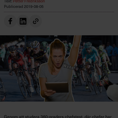
Text:
Petter Fredriksson
Villkor och policy för
Publicerad
2019-08-05
personuppgiftsbehandling
Sök
efter:
Logga in
Prenumerera
Genom att studera 360-graders chefstest, där chefer har