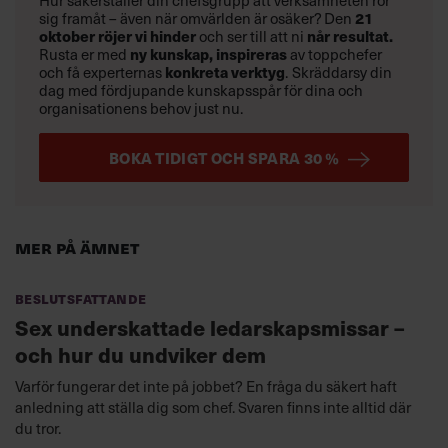
Hur säkerställer din chefsgrupp att verksamheten rör
21
sig framåt – även när omvärlden är osäker? Den
oktober
röjer vi hinder
når resultat.
och ser till att ni
ny kunskap,
inspireras
Rusta er med
av toppchefer
konkreta verktyg
och få experternas
.
Skräddarsy din
dag med fördjupande kunskapsspår för dina och
organisationens behov just nu.
BOKA TIDIGT OCH SPARA 30 %
Mer på ämnet
Beslutsfattande
Sex underskattade ledarskapsmissar –
och hur du undviker dem
Varför fungerar det inte på jobbet? En fråga du säkert haft
anledning att ställa dig som chef. Svaren finns inte alltid där
du tror.