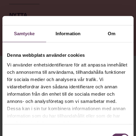
NYTTA
Få en inblick i hur Ida Östensson tänker kring rättvisa,
hälsa, och att leda genom andra – men också
Samtycke
Information
Om
nazisthot och traumahantering på arbetsplatsen.
Denna webbplats använder cookies
Vi använder enhetsidentifierare för att anpassa innehållet
och annonserna till användarna, tillhandahålla funktioner
HON HAR KÖRT ETT
crossfit-pass på morgonen. För att
hon lärt sig vikten av återhämtning och för att tuff träning
för sociala medier och analysera vår trafik. Vi
låter tankarna vila. ”Meditation funkar inte på mig. Det är
vidarebefordrar även sådana identifierare och annan
när jag får ta i som jag rensar huvudet”, säger hon.
information från din enhet till de sociala medier och
annons- och analysföretag som vi samarbetar med.
Ida Östensson
är generalsekreterare för ChildX, en
Dessa kan i sin tur kombinera informationen med annan
organisation som arbetar för att stoppa människohandel
och sexuell exploatering av barn. En trygg uppväxt i en
information som du har tillhandahållit eller som de har
diskussionslysten familj och ett par avgörande händelser i
samlat in när du har använt deras tjänster.
barndomen rustade henne tidigt för att våga göra sin röst
Samtyckesval
hörd och stå upp mot orättvisor och övergrepp.