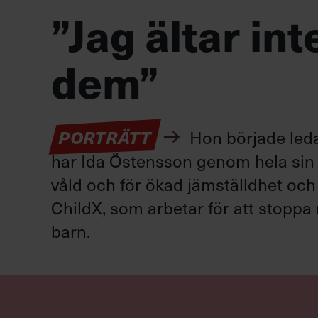
”Jag ältar in
dem”
PORTRÄTT
Hon började leda 
har Ida Östensson genom hela sin ka
våld och för ökad jämställdhet och 
ChildX, som arbetar för att stopp
barn.