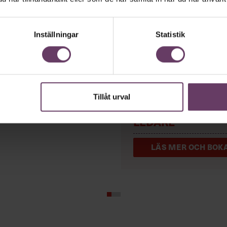
Inställningar
Statistik
UGL –
UTVECKLI
Tillåt urval
kademin Talks om
AV GRUPP OCH
edare
LEDARE
LÄS MER OCH BOKA