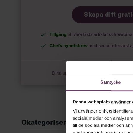
Skapa ditt grat
Tillgång
till våra låsta artiklar och webin
Chefs nyhetsbrev
med senaste ledarska
Dina uppgifter delas aldrig med tredje pa
Samtycke
Denna webbplats använder 
Vi använder enhetsidentifierar
sociala medier och analysera 
Okategoriserade
till de sociala medier och a
med annan information som du 