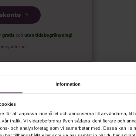
iskonto
gratis
utan tidsbegränsning!
ar
och
psnyheterna!
rt.
Läs vår integritetspolicy här
.
Information
cookies
e för att anpassa innehållet och annonserna till användarna, tillh
vår trafik. Vi vidarebefordrar även sådana identifierare och anna
nnons- och analysföretag som vi samarbetar med. Dessa kan i sin
har tillhandahållit eller som de har samlat in när du har använt 