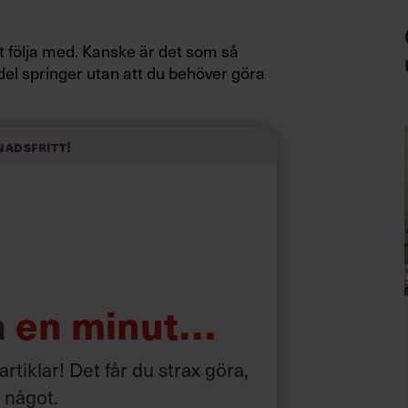
t följa med. Kanske är det som så
del springer utan att du behöver göra
t mot och den stora massan
finns i
iasmera dem att följa
strömmen.
människor som väljer att
vilja”,
säger
nadsfritt!
h Gilan har skrivit boken
Get digital
som digital stjärna
a
en minut…
örstår, inte gillar eller inte känner
blem som chef. Lösningen är att fokusera
 artiklar! Det får du strax göra,
tt ”vilja någon annanstans”, som Jonas
a något
.