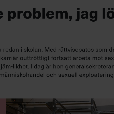
te problem, jag l
redan i skolan. Med rättvisepatos som dr
rriär outtröttligt fortsatt arbeta mot sex
jäm-likhet. I dag är hon generalsekreterar
a människohandel och sexuell exploatering