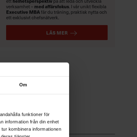
helhetsperspektiv
ett
på att leda och utveckla
med affärsfokus
verksamhet –
. I vår unikt flexibla
Executive MBA
får du träning, praktisk nytta och
ett exklusivt chefsnätverk.
LÄS MER
Om
andahålla funktioner för
n information från din enhet
 tur kombinera informationen
deras tjänster.