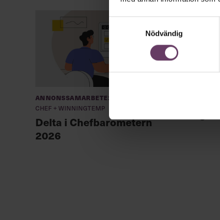
Samtyckesval
Nödvändig
Annonssamarbete:
Chefa
Chef + Winningtemp
unga l
Delta i Chefbarometern
2026