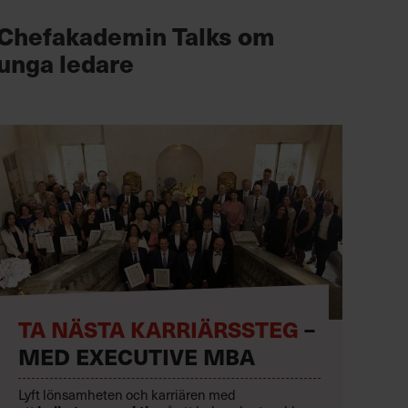
Chefakademin Talks om
unga ledare
TA NÄSTA KARRIÄRSSTEG
–
MED EXECUTIVE MBA
Lyft lönsamheten och karriären med