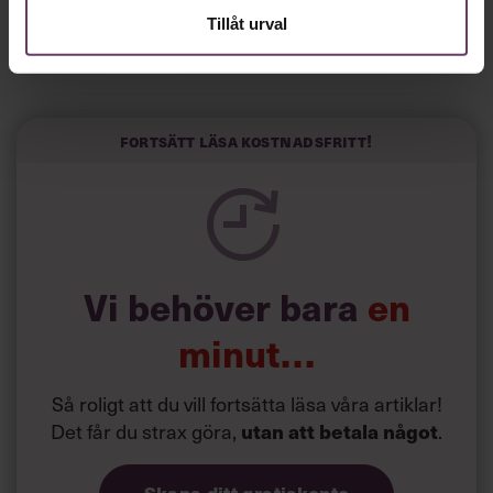
”Jag skrev till fem vd:ar och fyra svarade”, säger han till
Tillåt urval
spanska El País.
Horwitz har nu utvecklat sitt trick till en affärsidé: appen
Sinceerly som konverterar formellt och minutiöst
välskrivna texter – likt de som skapas av AI – till den
kortfattat slarviga vd-stilen.
Fortsätt läsa kostnadsfritt!
Vi behöver bara
en
minut…
Så roligt att du vill fortsätta läsa våra artiklar!
Det får du strax göra,
.
utan att betala något