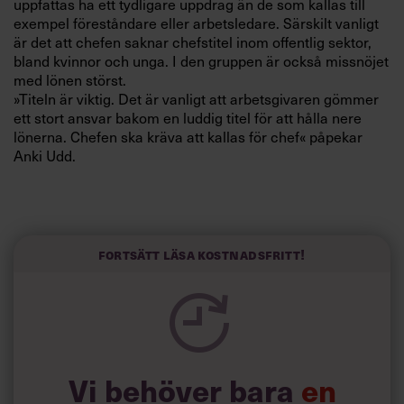
uppfattas ha ett tydligare uppdrag än de som kallas till
Villkor och policy för
exempel föreståndare eller arbetsledare. Särskilt vanligt
personuppgiftsbehandling
är det att chefen saknar chefstitel inom offentlig sektor,
bland kvinnor och unga. I den gruppen är också missnöjet
med lönen störst.
Sök
»Titeln är viktig. Det är vanligt att arbetsgivaren gömmer
efter:
ett stort ansvar bakom en luddig titel för att hålla nere
lönerna. Chefen ska kräva att kallas för chef« påpekar
Anki Udd.
Dessutom påverkar titeln uppfattningen om vem du
företräder. 72 procent av cheferna som har titeln chef ser
sig företräda arbetsgivaren medan bara 52 procent av
Fortsätt läsa kostnadsfritt!
övriga cheferna ser sig ha det uppdraget. Om chefen
Logga in
anser sig företräda den anställde finns det risk för en
lojalitetskonflikt.
Prenumerera
»Här får det inte råda någon tvekan. Chefen ska företräda
arbetsgivaren.«
Chefsbarometern genomförs av Synovate Temo på
Vi behöver bara
en
uppdrag av Ledarna. Drygt 1000 chefer med personal-