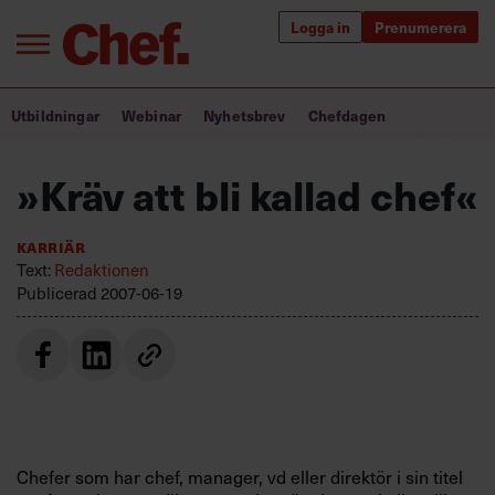
Logga in
Prenumerera
Bra ledare förändrar världen
Utbildningar
Webinar
Nyhetsbrev
Chefdagen
Innehåll från Chef
»Kräv att bli kallad chef«
Utbildning för ledare
Karriär
Chefakademin+
Text:
Redaktionen
Publicerad
2007-06-19
Populära utbildningar
Annonsera
Om oss
Kontakta oss
Chefer som har chef, manager, vd eller direktör i sin titel
Kundservice