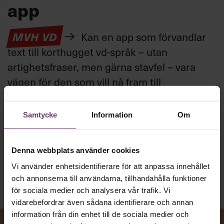
app
MVH VD
Kan en app som förvandlar
text till korthugget vd-språk – utan
artighetsfraser, men gärna stavfel – vara
vägen för den som vill nå fram till
toppcheferna?
Samtycke
Information
Om
Kommunikation
Text:
Fredrik Kullberg
Denna webbplats använder cookies
Publicerad
2026-08-07
Vi använder enhetsidentifierare för att anpassa innehållet
och annonserna till användarna, tillhandahålla funktioner
för sociala medier och analysera vår trafik. Vi
vidarebefordrar även sådana identifierare och annan
information från din enhet till de sociala medier och