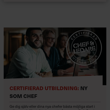
CERTIFIERAD UTBILDNING:
NY
SOM CHEF
Ge dig själv eller dina nya chefer bästa möjliga start i