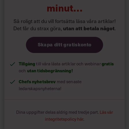
och verksamhetsansvar har svarat på ett 40-tal frågor.
minut…
Så roligt att du vill fortsätta läsa våra artiklar!
Det får du strax göra,
.
utan att betala något
Skapa ditt gratiskonto
Tillgång
till våra låsta artiklar och webinar
gratis
och
utan tidsbegränsning!
Chefs nyhetsbrev
med senaste
ledarskapsnyheterna!
Dina uppgifter delas aldrig med tredje part.
Läs vår
integritetspolicy här
.