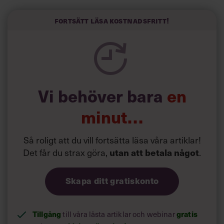
Här är Björn Lundins tre enkla åtgärder som tagit skruv
och höjt arbetsglädjen på Google:
Fortsätt läsa kostnadsfritt!
Vi behöver bara
en
minut…
Så roligt att du vill fortsätta läsa våra artiklar!
Det får du strax göra,
.
utan att betala något
Skapa ditt gratiskonto
Tillgång
till våra låsta artiklar och webinar
gratis