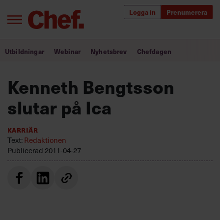
Logga in
Prenumerera
Bra ledare förändrar världen
Utbildningar
Webinar
Nyhetsbrev
Chefdagen
Innehåll från Chef
Kenneth Bengtsson
Utbildning för ledare
slutar på Ica
Chefakademin+
Karriär
Populära utbildningar
Text:
Redaktionen
Publicerad
2011-04-27
Annonsera
Om oss
Kontakta oss
Kundservice