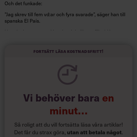
Och det funkade:
”Jag skrev till fem vd:ar och fyra svarade”, säger han till
spanska El País.
Horwitz har nu utvecklat sitt trick till en affärsidé: appen
Sinceerly som konverterar formellt och minutiöst
välskrivna texter – likt de som skapas av AI – till den
kortfattat slarviga vd-stilen.
Fortsätt läsa kostnadsfritt!
Vi behöver bara
en
minut…
Så roligt att du vill fortsätta läsa våra artiklar!
Det får du strax göra,
utan att betala något
.