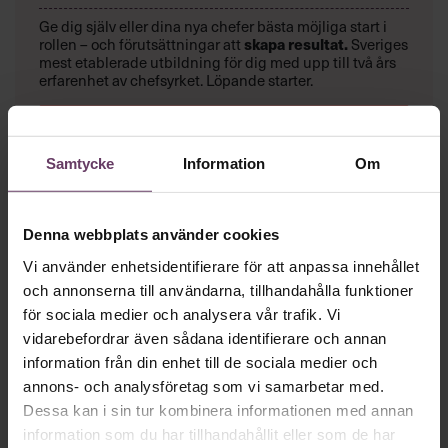
Ge dig själv eller dina nya chefer bästa möjliga start i
rollen – och förutsättningar att
skapa resultat.
Sveriges
mest etablerade utbildning för dig med upp till två års
erfarenhet av chefsyrket. Löpande starter.
LÄS MER OCH BOKA!
Samtycke
Information
Om
Mer på ämnet
Denna webbplats använder cookies
Vi använder enhetsidentifierare för att anpassa innehållet
Beslutsfattande
och annonserna till användarna, tillhandahålla funktioner
Sex underskattade ledarskapsmissar –
för sociala medier och analysera vår trafik. Vi
och hur du undviker dem
vidarebefordrar även sådana identifierare och annan
Varför fungerar det inte på jobbet? En fråga du säkert haft
information från din enhet till de sociala medier och
anledning att ställa dig som chef. Svaren finns inte alltid där
annons- och analysföretag som vi samarbetar med.
du tror.
Dessa kan i sin tur kombinera informationen med annan
information som du har tillhandahållit eller som de har