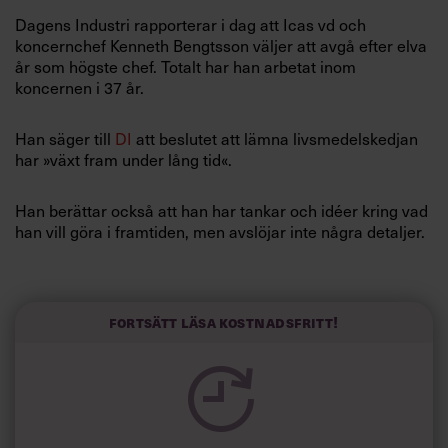
Villkor och policy för
Dagens Industri rapporterar i dag att Icas vd och
personuppgiftsbehandling
koncernchef Kenneth Bengtsson väljer att avgå efter elva
år som högste chef. Totalt har han arbetat inom
koncernen i 37 år.
Sök
efter:
Han säger till
DI
att beslutet att lämna livsmedelskedjan
har »växt fram under lång tid«.
Han berättar också att han har tankar och idéer kring vad
han vill göra i framtiden, men avslöjar inte några detaljer.
Kenneth Bengtsson sitter kvar på vd-posten fram till maj
Logga in
nästa år.
Fortsätt läsa kostnadsfritt!
Prenumerera
Fotnot: Chef testade Kenneth Bengtssons
ledaregenskaper i nr 10 2010.
Läs hela testet här!