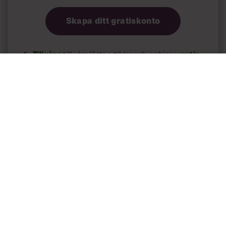
Skapa ditt gratiskonto
Tillgång
till våra låsta artiklar och webinar
gratis
och
utan tidsbegränsning!
Chefs nyhetsbrev
med senaste
ledarskapsnyheterna!
Dina uppgifter delas aldrig med tredje part.
Läs vår
integritetspolicy här
.