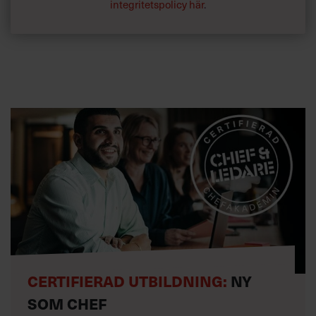
integritetspolicy här
.
CERTIFIERAD UTBILDNING:
NY
SOM CHEF