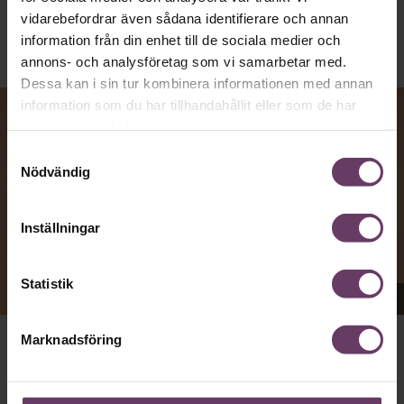
vidarebefordrar även sådana identifierare och annan
information från din enhet till de sociala medier och
annons- och analysföretag som vi samarbetar med.
Dessa kan i sin tur kombinera informationen med annan
information som du har tillhandahållit eller som de har
samlat in när du har använt deras tjänster.
Samtyckesval
Nödvändig
Inställningar
Statistik
Appen Sinceerly imiterar vd:ars kortfattade språk.
Marknadsföring
att nå och besvarar inte alltid
VD:AR KAN VARA SVÅRA
mejl från främlingar. Men studenten
på
Ben Horwitz
Harvard Business School kom på ett trick: Han skapade