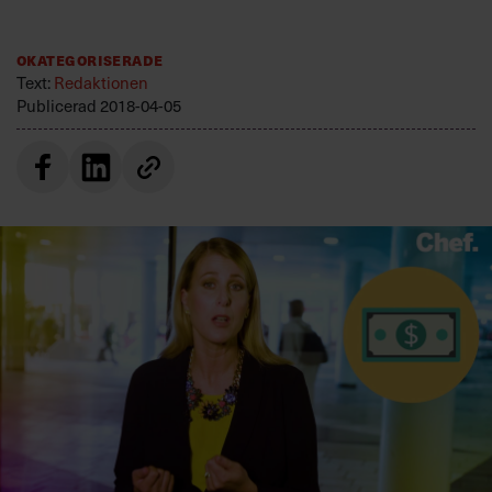
Villkor och policy för
personuppgiftsbehandling
Okategoriserade
Text:
Redaktionen
Publicerad
2018-04-05
Sök
efter:
Logga in
Prenumerera