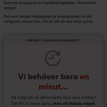
Summit, arrangerat av Handelshögskolan i Stockholm
nyligen.
Det som händer dagligdags på arbetsplatsen är det
viktigaste, menar han. Det är där du ska börja gräva
redan i dag.
Här är Björn Lundins tre enkla åtgärder som tagit skruv
och höjt arbetsglädjen på Google:
Fortsätt läsa kostnadsfritt!
Vi behöver bara
en
minut…
Så roligt att du vill fortsätta läsa våra artiklar!
Det får du strax göra,
.
utan att betala något