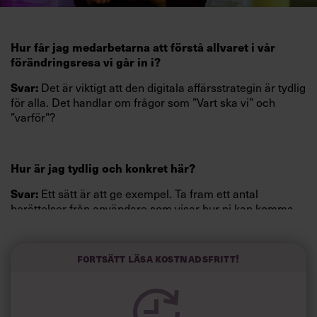
Hur får jag medarbetarna att förstå allvaret i vår
förändringsresa vi går in i?
Det är viktigt att den digitala affärsstrategin är tydlig
Svar:
för alla. Det handlar om frågor som ”Vart ska vi” och
”varför”?
Hur är jag tydlig och konkret här?
Ett sätt är att ge exempel. Ta fram ett antal
Svar:
berättelser från användare som visar hur ni kan komma
att upplevas i framtiden. Det kan vara ur till exempel ett
kundperspektiv eller sett från olika roller på företaget. Då
kan dom visioner ni har bli lättare att förstå och ta till sig
Fortsätt läsa kostnadsfritt!
som enskild medarbetare.