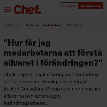
Logga in
Prenumerera
Bra ledare förändrar världen
Utbildningar
Webinar
Nyhetsbrev
Chefdagen
Innehåll från Chef
”Hur får jag
Utbildning för ledare
medarbetarna att förstå
Chefakademin+
allvaret i förändringen?”
Populära utbildningar
Chefs expert i digitalisering och förändring
är Carin Forsling. En digital strateg på
Boston Consulting Group som aldrig missar
Annonsera
Om oss
affärerna och ledarskapet i
Kontakta oss
förändringsarbetet.
Kundservice