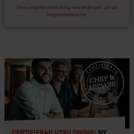
Dina uppgifter delas aldrig med tredje part.
Läs vår
integritetspolicy här
.
CERTIFIERAD UTBILDNING:
NY