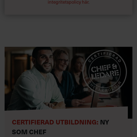
integritetspolicy här
.
CERTIFIERAD UTBILDNING:
NY
SOM CHEF