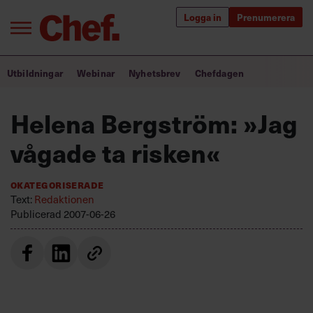
Logga in
Prenumerera
Bra ledare förändrar världen
Utbildningar
Webinar
Nyhetsbrev
Chefdagen
Innehåll från Chef
Helena Bergström: »Jag
Utbildning för ledare
vågade ta risken«
Chefakademin+
Okategoriserade
Populära utbildningar
Text:
Redaktionen
Publicerad
2007-06-26
Annonsera
Om oss
Kontakta oss
Kundservice