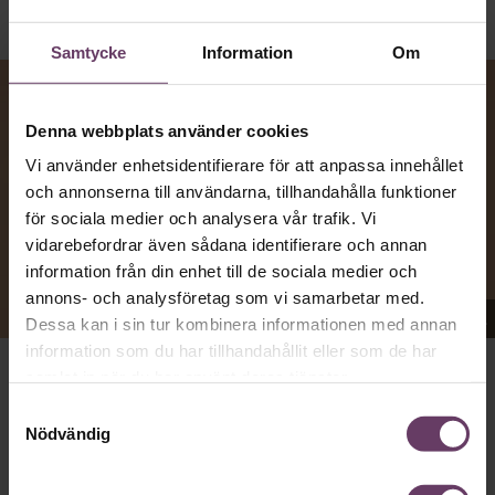
Samtycke
Information
Om
Denna webbplats använder cookies
Vi använder enhetsidentifierare för att anpassa innehållet
och annonserna till användarna, tillhandahålla funktioner
för sociala medier och analysera vår trafik. Vi
vidarebefordrar även sådana identifierare och annan
information från din enhet till de sociala medier och
annons- och analysföretag som vi samarbetar med.
Appen Sinceerly imiterar vd:ars kortfattade språk.
Dessa kan i sin tur kombinera informationen med annan
information som du har tillhandahållit eller som de har
samlat in när du har använt deras tjänster.
VD:AR KAN VARA SVÅRA
att nå och besvarar inte alltid
Samtyckesval
mejl från främlingar. Men studenten
Ben Horwitz
på
Nödvändig
Harvard Business School kom på ett trick: Han skapade
en app som imiterar toppchefernas sätt att skriva, med
stavfel, utan hälsningsfraser och mycket kortfattade