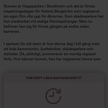
Villkor och policy för
Scenen är Hagaparken i Stockholm och det är första
personuppgiftsbehandling
inspelningsdagen för Helena Bergström som regisserar
sin egen film »Se upp för dårarna«. Som skådespelare har
hon medverkat vid otaliga filminspelningar. Men nu
Sök
befinner hon sig för första gången på andra sidan
efter:
kameran.
I spetsen för sitt team är hon denna dag i full gång med
att leda kameramän, ljudtekniker, skådespelare och
statister. Då, plötsligt, promenerar en manlig regissör
förbi. Hon känner honom, han har regisserat henne som
skådespelare. Nu står hon själv där som regissör, till på
köpet med delar av »hans« team. Ridå!
Logga in
Fortsätt läsa kostnadsfritt!
Så pinsamt. Hon skäms. »Vem tror hon att hon är? Vad
Prenumerera
motiverar att just hon får stå där som regissör och inte
han? Vad ska han tänka om henne?« Tankarna piskar i
hennes huvud. Men så vänder det. Sakta men säkert
börjar hon att peppa sig själv och hittar ett jävlar anamma
som blir en del av hennes drivkraft.