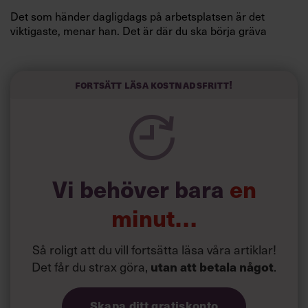
Det som händer dagligdags på arbetsplatsen är det
viktigaste, menar han. Det är där du ska börja gräva
redan i dag.
Här är Björn Lundins tre enkla åtgärder som tagit skruv
och höjt arbetsglädjen på Google:
Fortsätt läsa kostnadsfritt!
Vi behöver bara
en
minut…
Så roligt att du vill fortsätta läsa våra artiklar!
Det får du strax göra,
utan att betala något
.
Skapa ditt gratiskonto