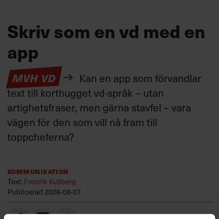
Skriv som en vd med en
app
MVH VD
Kan en app som förvandlar
text till korthugget vd-språk – utan
artighetsfraser, men gärna stavfel – vara
vägen för den som vill nå fram till
toppcheferna?
Kommunikation
Text:
Fredrik Kullberg
Publicerad
2026-08-07