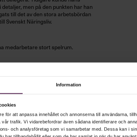
i detaljer, men på den punkten har han
ngats till det av den stora arbetsbördan
ill Svenskt Näringsliv.
na medarbetare stort spelrum.
h visar resultat har man hans
ett uppdrag och han talar om vad han
Information
ra själv.«
cookies
ll dryfta något med Kenneth
e för att anpassa innehållet och annonserna till användarna, tillh
bör ta högst fem minuter, och man bör
vår trafik. Vi vidarebefordrar även sådana identifierare och anna
problem.
nnons- och analysföretag som vi samarbetar med. Dessa kan i sin
har tillhandahållit eller som de har samlat in när du har använt 