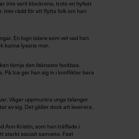
 inte varit klockrena, trots en hyfsat
 Inte rädd för att flytta folk om han
ngar. En lugn talare som vet vad han
ock kunna lyssna mer.
 kan tämja den ilsknaste fackbas.
 På Ica ger han sig in i konflikter bara
ar. Vågar uppmuntra unga talanger
ar av sig. Det gäller dock att leverera.
d Ann-Kristin, som han träffade i
t starkt socialt samvete. Fast