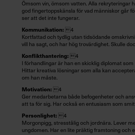
Ömsom vin, ömsom vatten. Alla rekryteringar har
god fingertoppskänsla för vad människor går för.
ser att det inte fungerar.
Kommunikation:
4
Kortfattad och tydlig utan tidsödande omskrivni
vill ha sagt, och har hög trovärdighet. Skulle d
Konflikthantering:
4
I förhandlingar är han en skicklig diplomat som
Hittar kreativa lösningar som alla kan acceptera.
om han måste.
Motivation:
4
Ger medarbetarna både befogenheter och ansv
att ta för sig. Har också en entusiasm som smitt
Personlighet:
4
Morgonpigg, stresstålig och jordnära. Lever me
ungdomen. Har en lite präktig framtoning och et