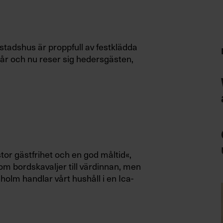
stadshus är proppfull av festklädda
90 år och nu reser sig hedersgästen,
 stor gästfrihet och en god måltid«,
som bordskavaljer till värdinnan, men
olm handlar vårt hushåll i en Ica-