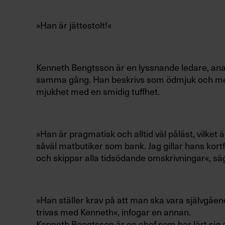
»Han är jättestolt!«
Kenneth Bengtsson är en lyssnande ledare, ana
samma gång. Han beskrivs som ödmjuk och med
mjukhet med en smidig tuffhet.
»Han är pragmatisk och alltid väl påläst, vilket 
såväl matbutiker som bank. Jag gillar hans kortf
och skippar alla tidsödande omskrivningar«, s
»Han ställer krav på att man ska vara självgåen
trivas med Kenneth«, infogar en annan.
Kenneth Bengtsson är en chef som har lärt sig 