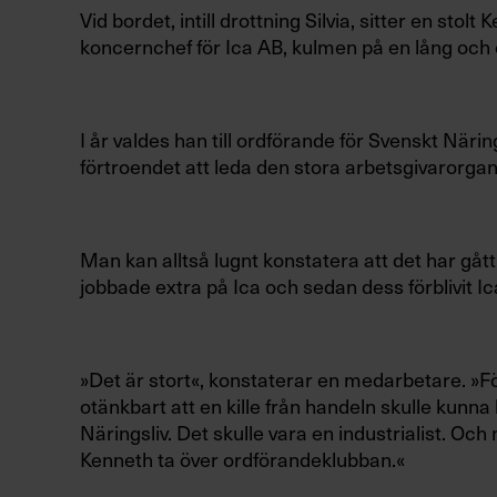
Vid bordet, intill drottning Silvia, sitter en st
koncernchef för Ica AB, kulmen på en lång och 
I år valdes han till ordförande för Svenskt Närin
förtroendet att leda den stora arbetsgivarorgan
Man kan alltså lugnt konstatera att det har gåt
jobbade extra på Ica och sedan dess förblivit Ic
»Det är stort«, konstaterar en medarbetare. »Fö
otänkbart att en kille från handeln skulle kunn
Näringsliv. Det skulle vara en industrialist. Oc
Kenneth ta över ordförandeklubban.«