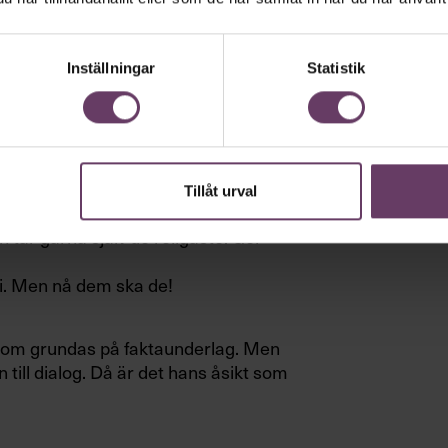
äng
Inställningar
Statistik
e detaljkunskaper om det mesta i
 vet exakt vad som förväntas av dem.
Tillåt urval
 tar gärna själv de roligaste. Ger
i. Men nå dem ska de!
 som grundas på faktaunderlag. Men
till dialog. Då är det hans åsikt som