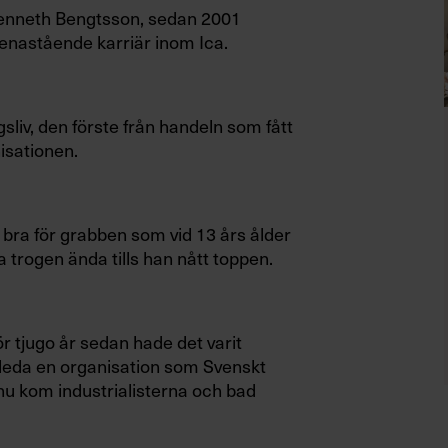
olt Kenneth Bengtsson, sedan 2001
enastående karriär inom Ica.
gsliv, den förste från handeln som fått
isationen.
t bra för grabben som vid 13 års ålder
a trogen ända tills han nått toppen.
r tjugo år sedan hade det varit
a leda en organisation som Svenskt
h nu kom industrialisterna och bad