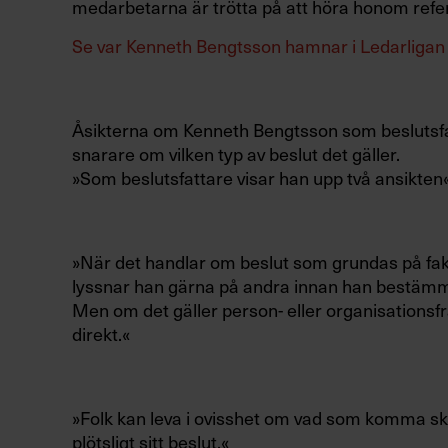
medarbetarna är trötta på att höra honom refere
Se var Kenneth Bengtsson hamnar i Ledarligan –
Åsikterna om Kenneth Bengtsson som beslutsfatta
snarare om vilken typ av beslut det gäller.
»Som beslutsfattare visar han upp två ansikte
»När det handlar om beslut som grundas på fa
lyssnar han gärna på andra innan han bestämm
Men om det gäller person- eller organisationsf
direkt.«
»Folk kan leva i ovisshet om vad som komma ska
plötsligt sitt beslut.«