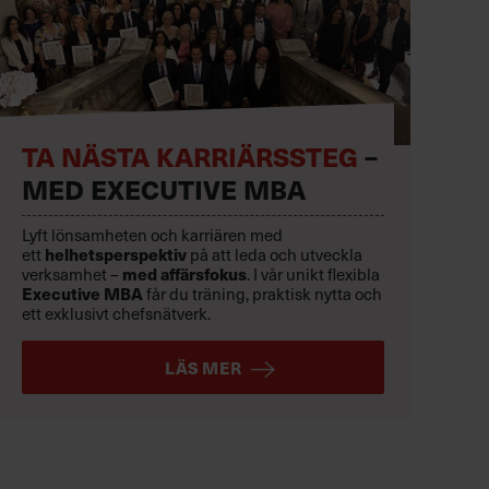
TA NÄSTA KARRIÄRSSTEG
–
MED EXECUTIVE MBA
Lyft lönsamheten och karriären med
helhetsperspektiv
ett
på att leda och utveckla
med affärsfokus
verksamhet –
. I vår unikt flexibla
Executive MBA
får du träning, praktisk nytta och
ett exklusivt chefsnätverk.
LÄS MER