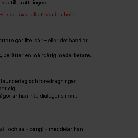
ra till drottningen.
 listan över alla testade chefer
re går lite isär – eller det handlar
n«, berättar en mångårig medarbetare.
ktaunderlag och föredragningar
er sig.
rågor är han inte dialogens man,
ll, och så – pang! – meddelar han