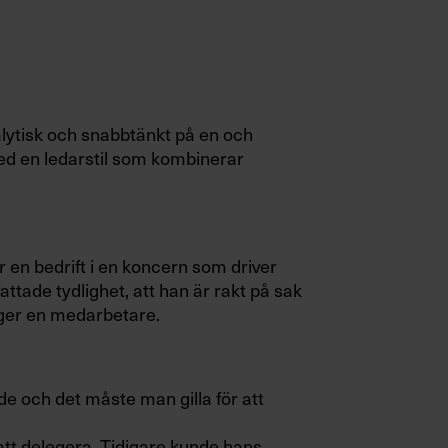
lytisk och snabbtänkt på en och
 en ledarstil som kombinerar
är en bedrift i en koncern som driver
attade tydlighet, att han är rakt på sak
äger en medarbetare.
de och det måste man gilla för att
att delegera. Tidigare kunde hans