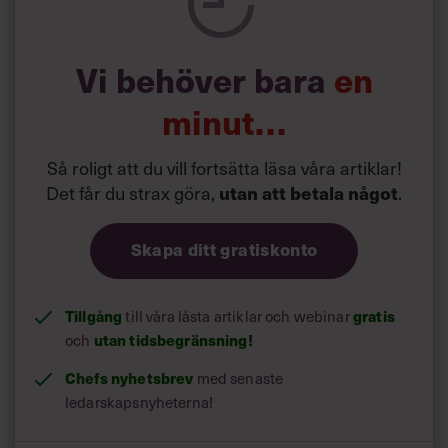
14 procent av jobbsökarkandidaterna att de blivit
bortvalda på grund av sitt utseende. Samtidigt svarar 46
procent av hr-specialisterna och 34 procent av cheferna
Vi behöver bara
en
att de påverkas av kandidatens utseende under en
anställningsintervju, framgår av undersökningen med
minut…
över 1000 svarande.
Finans- och marknadsföringsbranschen tycks vara
Så roligt att du vill fortsätta läsa våra artiklar!
särskilt utseendefixerad. I experiment utförda vid London
Det får du strax göra,
utan att betala något
.
Business School uppgav hela 75 procent av deltagarna
att de skulle anställa den ”snyggaste” kandidaten till ett
fingerat specialistjobb, då de uppfattade den personen
Skapa ditt gratiskonto
som mest kompetent.
Tillgång
gratis
till våra låsta artiklar och webinar
utan tidsbegränsning!
och
Chefs nyhetsbrev
med senaste
ledarskapsnyheterna!