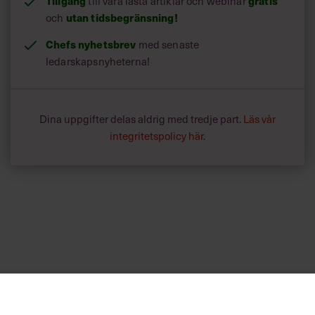
Tillgång
gratis
till våra låsta artiklar och webinar
utan tidsbegränsning!
och
Chefs nyhetsbrev
med senaste
ledarskapsnyheterna!
Dina uppgifter delas aldrig med tredje part.
Läs vår
integritetspolicy här
.