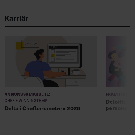
Karriär
Annonssamarbete:
Framtidens 
Chef + Winningtemp
Deloitte: ”
personal m
Delta i Chefbarometern 2026