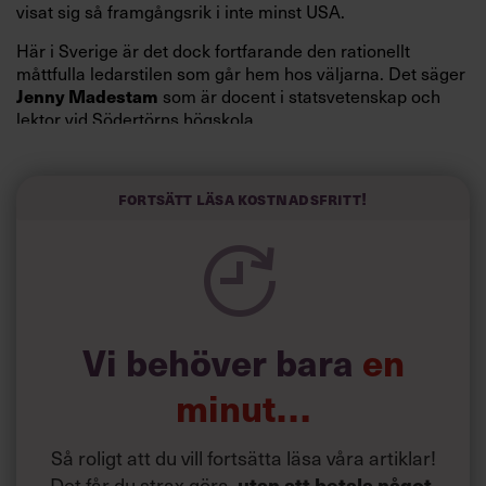
visat sig så framgångsrik i inte minst USA.
Här i Sverige är det dock fortfarande den rationellt
måttfulla ledarstilen som går hem hos väljarna. Det säger
Jenny Madestam
som är docent i statsvetenskap och
lektor vid Södertörns högskola.
”Svenskarna tar politik på allvar och brukar uppskatta
politiker som har framtoningen av att vara kunniga,
Fortsätt läsa kostnadsfritt!
kompetenta och stå med båda fötterna på jorden. Hellre
en tråkig partiledare i foträta skor än en känslomässig
spelevink i högklackat, är hur jag brukar sammanfatta de
önskningar som svenskarna för fram i undersökningar.”
Läs mer:
Vi behöver bara
en
Siri Wikander: ”Led som i
början av pandemin”
minut…
Så roligt att du vill fortsätta läsa våra artiklar!
Det får du strax göra,
utan att betala något
.