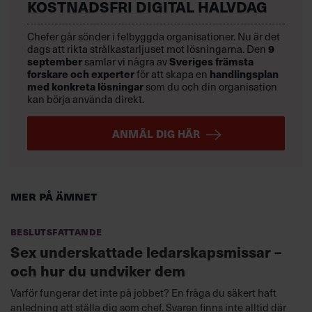
KOSTNADSFRI DIGITAL HALVDAG
Chefer går sönder i felbyggda organisationer. Nu är det
9
dags att rikta strålkastarljuset mot lösningarna. Den
september
Sveriges främsta
samlar vi några av
forskare och experter
handlingsplan
för att skapa en
med konkreta lösningar
som du och din organisation
kan börja använda direkt.
ANMÄL DIG HÄR
Mer på ämnet
Beslutsfattande
Sex underskattade ledarskapsmissar –
och hur du undviker dem
Varför fungerar det inte på jobbet? En fråga du säkert haft
anledning att ställa dig som chef. Svaren finns inte alltid där