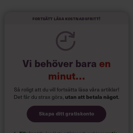
längre semester, vilket ytterligare ökade stressen i deras
liv.
Forskarna tror sig dessutom kunna uttyda att en längre
Fortsätt läsa kostnadsfritt!
semester har större betydelse för långlevnad än andra
försök att förändra livsstilsvanor.
Vi behöver bara
en
minut…
Så roligt att du vill fortsätta läsa våra artiklar!
Det får du strax göra,
utan att betala något
.
Skapa ditt gratiskonto