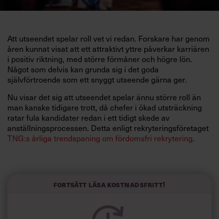
Att utseendet spelar roll vet vi redan. Forskare har genom
åren kunnat visat att ett attraktivt yttre påverkar karriären
i positiv riktning, med större förmåner och högre lön.
Något som delvis kan grunda sig i det goda
självförtroende som ett snyggt utseende gärna ger.
Nu visar det sig att utseendet spelar ännu större roll än
man kanske tidigare trott, då chefer i ökad utsträckning
ratar fula kandidater redan i ett tidigt skede av
anställningsprocessen. Detta enligt rekryteringsföretaget
TNG:s årliga trendspaning om fördomsfri rekrytering
.
”Rekryteringstrenden
lookism
, eller
beauty bias
som den
också kallas, är en nygammal trend som dessvärre fått ett
uppsving under coronapandemin”, rapporterar TNG som
Fortsätt läsa kostnadsfritt!
kopplar utvecklingen till det omfattande hemifrån-arbetet
och alla tvådimensionella möten via skärm .
Enligt rekryteringsföretagets research misstänker i dag