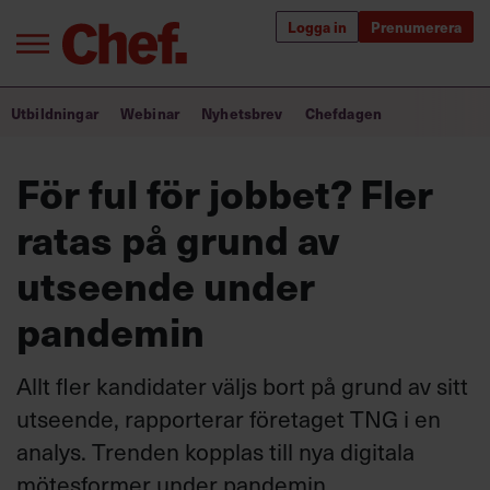
Logga in
Prenumerera
Bra ledare förändrar världen
Utbildningar
Webinar
Nyhetsbrev
Chefdagen
Innehåll från Chef
För ful för jobbet? Fler
Utbildning för ledare
ratas på grund av
Chefakademin+
utseende under
Populära utbildningar
pandemin
Allt fler kandidater väljs bort på grund av sitt
Annonsera
utseende, rapporterar företaget TNG i en
Om oss
analys. Trenden kopplas till nya digitala
Kontakta oss
mötesformer under pandemin.
Kundservice