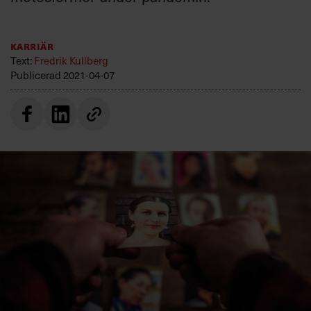
Villkor och policy för
personuppgiftsbehandling
Karriär
Text:
Fredrik Kullberg
Sök
Publicerad
2021-04-07
efter:
Logga in
Prenumerera