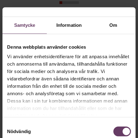
Så ska en partiledare
Samtycke
Information
Om
vara
Denna webbplats använder cookies
VAL 2026
Provokation, glamour och
Vi använder enhetsidentifierare för att anpassa innehållet
galna utspel? Nej, det är inget för svenska
och annonserna till användarna, tillhandahålla funktioner
väljare. Här är det fortfarande den måttfulla
för sociala medier och analysera vår trafik. Vi
vidarebefordrar även sådana identifierare och annan
partiledarstilen som går hem, säger
information från din enhet till de sociala medier och
statsvetaren Jenny Madestam: ”Hellre en
annons- och analysföretag som vi samarbetar med.
tråkig partiledare i foträta skor, än en
Dessa kan i sin tur kombinera informationen med annan
känslomässig spelevink i högklackat.”
information som du har tillhandahållit eller som de har
samlat in när du har använt deras tjänster.
Samtyckesval
Ledarskap
Nödvändig