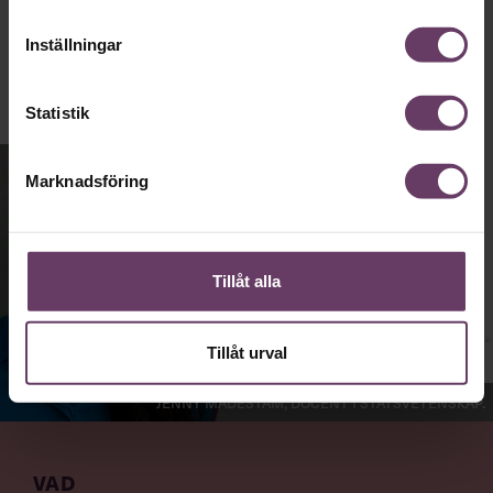
Text:
Fredrik Kullberg
Publicerad
2026-08-03
Inställningar
Statistik
Marknadsföring
Tillåt alla
Tillåt urval
Jenny Madestam, docent i statsvetenskap.
VAD