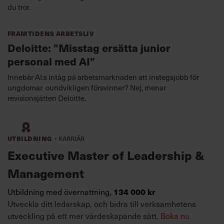
du tror.
Framtidens arbetsliv
Deloitte: ”Misstag ersätta junior
personal med AI”
Innebär AI:s intåg på arbetsmarknaden att instegsjobb för
ungdomar oundvikligen försvinner? Nej, menar
revisionsjätten Deloitte.
·
Utbildning
Karriär
Executive Master of Leadership &
Management
134 000 kr
Utbildning med övernattning,
Utveckla ditt ledarskap, och bidra till verksamhetens
utveckling på ett mer värdeskapande sätt.
Boka nu