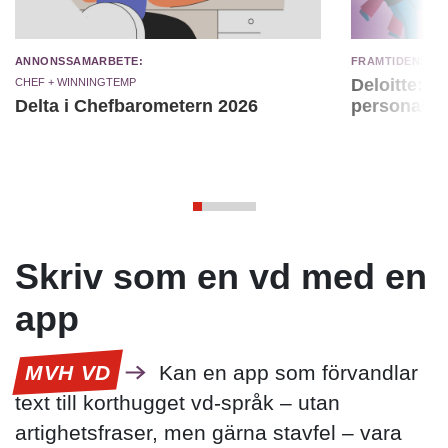
Annonssamarbete:
Framtidens ar
Chef + Winningtemp
Deloitte: ”
Delta i Chefbarometern 2026
personal m
Skriv som en vd med en
app
MVH VD
Kan en app som förvandlar
text till korthugget vd-språk – utan
artighetsfraser, men gärna stavfel – vara