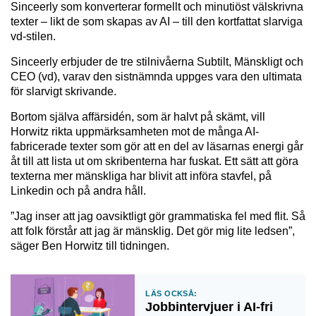
Sinceerly som konverterar formellt och minutiöst välskrivna
texter – likt de som skapas av AI – till den kortfattat slarviga
vd-stilen.
Sinceerly erbjuder de tre stilnivåerna Subtilt, Mänskligt och
CEO (vd), varav den sistnämnda uppges vara den ultimata
för slarvigt skrivande.
Bortom själva affärsidén, som är halvt på skämt, vill
Horwitz rikta uppmärksamheten mot de många AI-
fabricerade texter som gör att en del av läsarnas energi går
åt till att lista ut om skribenterna har fuskat. Ett sätt att göra
texterna mer mänskliga har blivit att införa stavfel, på
Linkedin och på andra håll.
”Jag inser att jag oavsiktligt gör grammatiska fel med flit. Så
att folk förstår att jag är mänsklig. Det gör mig lite ledsen”,
säger Ben Horwitz till tidningen.
Läs också:
Jobbintervjuer i AI-fri