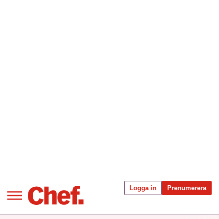
Bra ledare förändrar världen
Innehåll från Chef
Utbildning för ledare
Chefakademin+
Populära utbildningar
Annonsera
Logga in
Prenumerera
Om oss
Kontakta oss
Kundservice