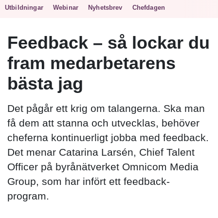
Villkor och policy för
Utbildningar
Webinar
Nyhetsbrev
Chefdagen
personuppgiftsbehandling
Feedback – så lockar du
Sök
fram medarbetarens
efter:
bästa jag
Det pågår ett krig om talangerna. Ska man
få dem att stanna och utvecklas, behöver
cheferna kontinuerligt jobba med feedback.
Logga in
Det menar Catarina Larsén, Chief Talent
Officer på byrånätverket Omnicom Media
Prenumerera
Group, som har infört ett feedback-
program.