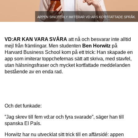
Appen Sinceerly imiterar vd:ars kortfattade språk.
VD:AR KAN VARA SVÅRA
att nå och besvarar inte alltid
mejl från främlingar. Men studenten
Ben Horwitz
på
Harvard Business School kom på ett trick: Han skapade en
app som imiterar toppchefernas sätt att skriva, med stavfel,
utan hälsningsfraser och mycket kortfattade meddelanden
bestående av en enda rad.
Och det funkade:
”Jag skrev till fem vd:ar och fyra svarade”, säger han till
spanska El País.
Horwitz har nu utvecklat sitt trick till en affärsidé: appen