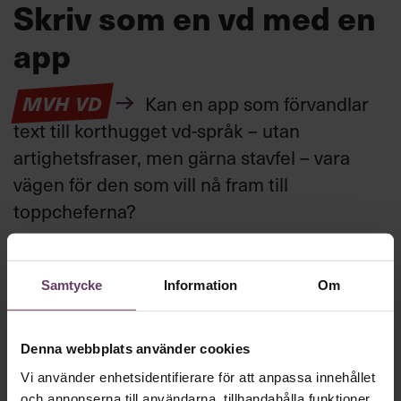
Skriv som en vd med en
app
MVH VD
Kan en app som förvandlar
text till korthugget vd-språk – utan
artighetsfraser, men gärna stavfel – vara
vägen för den som vill nå fram till
toppcheferna?
Kommunikation
Samtycke
Information
Om
Text:
Fredrik Kullberg
Publicerad
2026-08-07
Denna webbplats använder cookies
Vi använder enhetsidentifierare för att anpassa innehållet
och annonserna till användarna, tillhandahålla funktioner