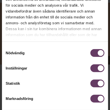
för sociala medier och analysera vår trafik. Vi
vidarebefordrar även sådana identifierare och annan
information från din enhet till de sociala medier och
annons- och analysföretag som vi samarbetar med.
Dessa kan i sin tur kombinera informationen med annan
information som du har tillhandahållit eller som de har
samlat in när du har använt deras tjänster.
Samtyckesval
Nödvändig
Appen Sinceerly imiterar vd:ars kortfattade språk.
Inställningar
att nå och besvarar inte alltid
VD:AR KAN VARA SVÅRA
mejl från främlingar. Men studenten
på
Ben Horwitz
Statistik
Harvard Business School kom på ett trick: Han skapade
en app som imiterar toppchefernas sätt att skriva, med
stavfel, utan hälsningsfraser och mycket kortfattade
Marknadsföring
meddelanden bestående av en enda rad.