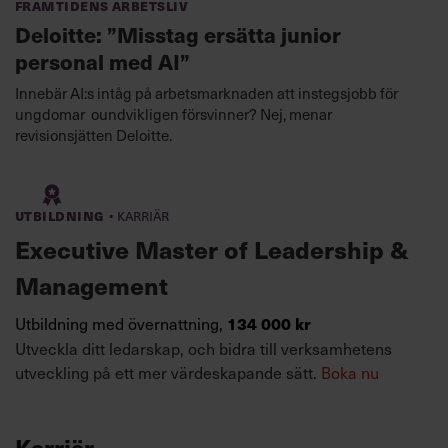
Framtidens arbetsliv
Deloitte: ”Misstag ersätta junior
personal med AI”
Innebär AI:s intåg på arbetsmarknaden att instegsjobb för
ungdomar oundvikligen försvinner? Nej, menar
revisionsjätten Deloitte.
·
Utbildning
Karriär
Executive Master of Leadership &
Management
Utbildning med övernattning,
134 000 kr
Utveckla ditt ledarskap, och bidra till verksamhetens
utveckling på ett mer värdeskapande sätt.
Boka nu
Karriär