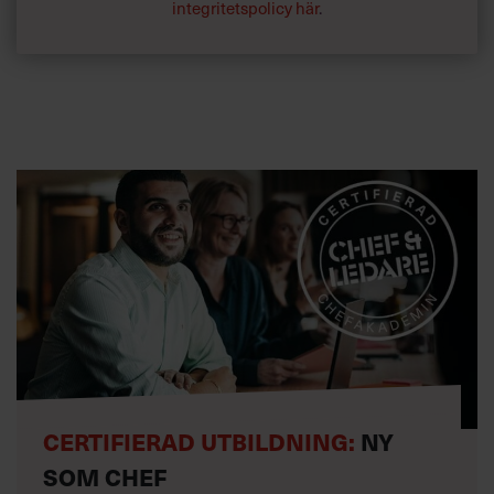
kombinationen av erfarenheter var unik och hon nischade
integritetspolicy här
.
in sig som grafisk formgivare inom biologi och illustrerade
växter, djur och medicinska forskningsresultat.«
CERTIFIERAD UTBILDNING:
NY
SOM CHEF