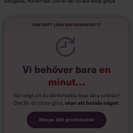
viktigaste, menar han. Det är där du ska börja gräva
redan i dag.
Här är Björn Lundins tre enkla åtgärder som tagit skruv
och höjt arbetsglädjen på Google:
Fortsätt läsa kostnadsfritt!
Vi behöver bara
en
minut…
Så roligt att du vill fortsätta läsa våra artiklar!
Det får du strax göra,
.
utan att betala något
Skapa ditt gratiskonto