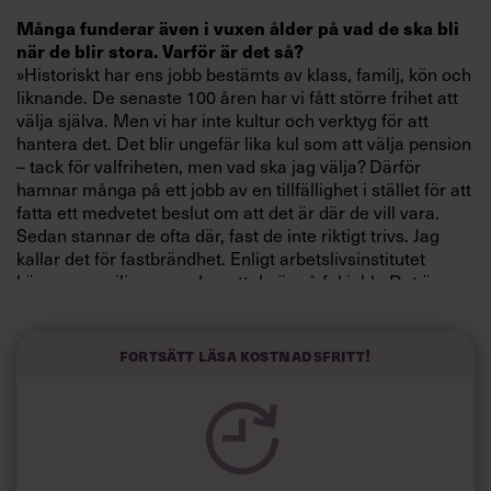
Villkor och policy för
Många funderar även i vuxen ålder på vad de ska bli
personuppgiftsbehandling
när de blir stora. Varför är det så?
»Historiskt har ens jobb bestämts av klass, familj, kön och
liknande. De senaste 100 åren har vi fått större frihet att
Sök
välja själva. Men vi har inte kultur och verktyg för att
efter:
hantera det. Det blir ungefär lika kul som att välja pension
– tack för valfriheten, men vad ska jag välja? Därför
hamnar många på ett jobb av en tillfällighet i stället för att
fatta ett medvetet beslut om att det är där de vill vara.
Sedan stannar de ofta där, fast de inte riktigt trivs. Jag
kallar det för fastbrändhet. Enligt arbetslivsinstitutet
känner en miljon svenskar att de är på fel jobb. Det är
allvarligt«, säger coachen och författaren till boken
”Äntligen måndag”, Torild Carlsson.
Logga in
Fortsätt läsa kostnadsfritt!
Prenumerera
Hur hittar man jobb?
»Tänk dig att du ska sälja en produkt på en marknad. Då
måste du veta något om produkten och om var relevanta
köpare kan finnas. Så kan du se på dig själv.«