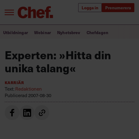
Logga in
Prenumerera
Bra ledare förändrar världen
Utbildningar
Webinar
Nyhetsbrev
Chefdagen
Innehåll från Chef
Experten: »Hitta din
Utbildning för ledare
unika talang«
Chefakademin+
Karriär
Populära utbildningar
Text:
Redaktionen
Publicerad
2007-08-30
Annonsera
Om oss
Kontakta oss
Kundservice