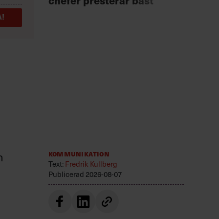
chefer presterar bäst
för 
!
n
Kommunikation
Text:
Fredrik Kullberg
Publicerad
2026-08-07