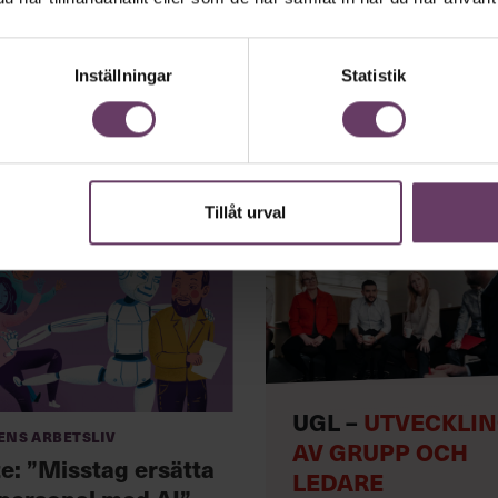
Inställningar
Statistik
Tillåt urval
UGL –
UTVECKLI
ens arbetsliv
AV GRUPP OCH
te: ”Misstag ersätta
LEDARE