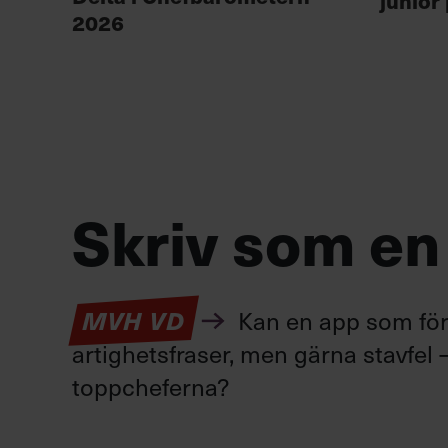
junior
2026
Skriv som en
Kan en app som förv
MVH VD
artighetsfraser, men gärna stavfel –
toppcheferna?