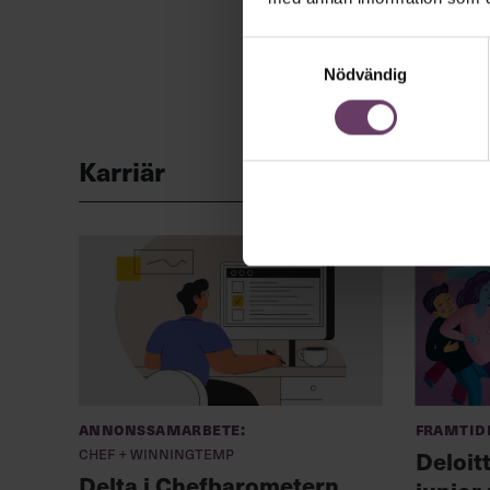
Samtyckesval
Nödvändig
Karriär
Annonssamarbete:
Framtid
Chef + Winningtemp
Deloit
Delta i Chefbarometern