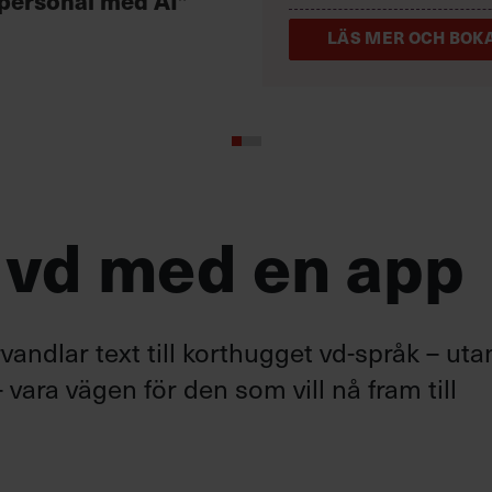
 personal med AI”
LÄS MER OCH BOKA
 vd med en app
andlar text till korthugget vd-språk – uta
 vara vägen för den som vill nå fram till