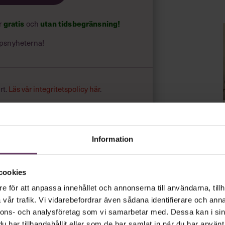
ar
gratis
och
utan tidsbegränsning!
psnyheterna!
rt.
Läs vår integritetspolicy här
.
Information
cookies
e för att anpassa innehållet och annonserna till användarna, tillh
vår trafik. Vi vidarebefordrar även sådana identifierare och anna
nnons- och analysföretag som vi samarbetar med. Dessa kan i sin
har tillhandahållit eller som de har samlat in när du har använt 