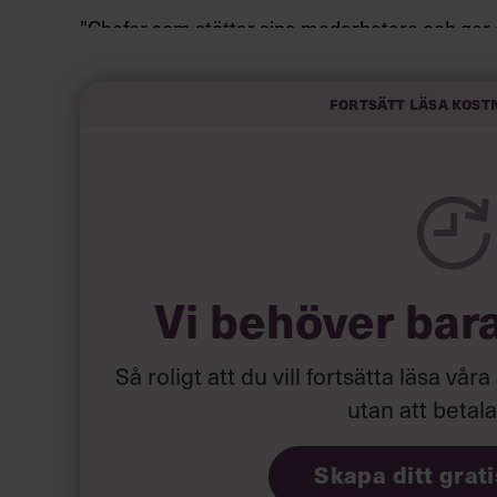
”Chefer som stöttar sina medarbetare och ger
anställda som blir mer attraktiva för andra jobb.
möjligheter någon annanstans”, fortsätter de.
Fortsätt läsa kost
Vi behöver bar
Så roligt att du vill fortsätta läsa våra
utan att betal
Skapa ditt grat