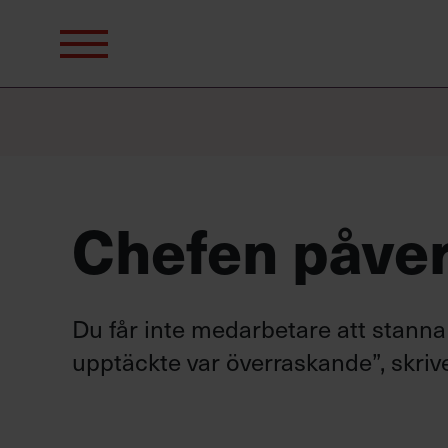
Sök
efter:
Chefen påverk
Du får inte medarbetare att stanna 
upptäckte var överraskande”, skri