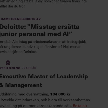
haft anledning att ställa dig som chef. Svaren finns inte
alltid där du tror.
Framtidens arbetsliv
Deloitte: ”Misstag ersätta
junior personal med AI”
Innebär AI:s intåg på arbetsmarknaden att instegsjobb
för ungdomar oundvikligen försvinner? Nej, menar
revisionsjätten Deloitte.
·
Utbildning
Karriär
Executive Master of Leadership
& Management
Utbildning med övernattning,
134 000 kr
Utveckla ditt ledarskap, och bidra till verksamhetens
utveckling på ett mer värdeskapande sätt.
Boka nu