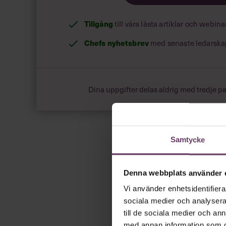
Tillgång
till våra låsta artiklar och webin
Chefs nyhetsbrev
med senaste ledarska
Dina uppgifter delas aldrig med tredje pa
Samtycke
Denna webbplats använder 
Vi använder enhetsidentifierar
sociala medier och analysera 
till de sociala medier och a
med annan information som du 