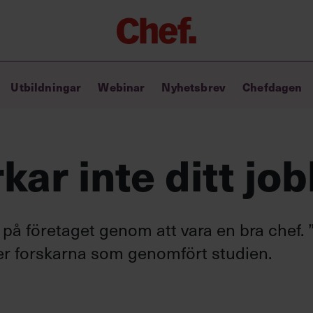
Chefakademin+
Utbildningar
Webinar
Nyhetsbrev
Chefdagen
Lyft ditt ledarskap med C+
Masterclass
Verktyg i vardagen
Ledarskapsbiblioteket
ar inte ditt jo
Ledarskapstest
Chef GPT – din chefsassistent i
fickan
på företaget genom att vara en bra chef. 
ver forskarna som genomfört studien.