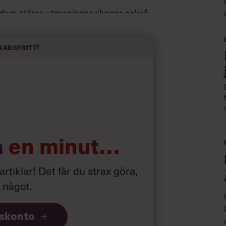
 dem större utmaningar skapar också
 De slutar för att de har fått nya
nadsfritt!
a
en minut…
 artiklar! Det får du strax göra,
a något
.
iskonto