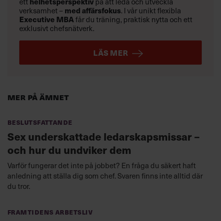
ett
helhetsperspektiv
på att leda och utveckla
verksamhet –
med affärsfokus
. I vår unikt flexibla
Executive MBA
får du träning, praktisk nytta och ett
exklusivt chefsnätverk.
LÄS MER
Mer på ämnet
Beslutsfattande
Sex underskattade ledarskapsmissar –
och hur du undviker dem
Varför fungerar det inte på jobbet? En fråga du säkert haft
anledning att ställa dig som chef. Svaren finns inte alltid där
du tror.
Framtidens arbetsliv