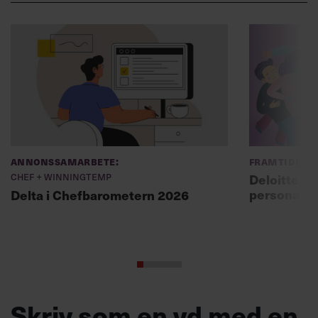
Annonssamarbete:
Framtidens 
Chef + Winningtemp
Deloitte: ”
personal m
Delta i Chefbarometern 2026
Skriv som en vd med en