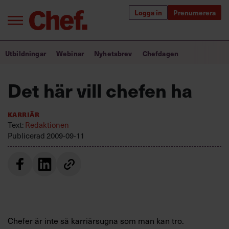
Logga in
Prenumerera
Bra ledare förändrar världen
Utbildningar
Webinar
Nyhetsbrev
Chefdagen
Innehåll från Chef
Det här vill chefen ha
Utbildning för ledare
Karriär
Chefakademin+
Text:
Redaktionen
Publicerad
2009-09-11
Populära utbildningar
Annonsera
Om oss
Kontakta oss
Chefer är inte så karriärsugna som man kan tro.
Kundservice