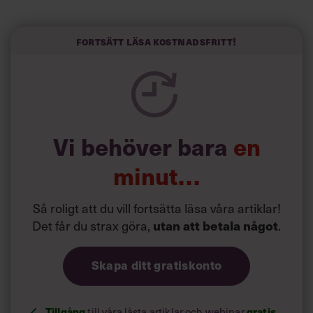
Här är Björn Lundins tre enkla åtgärder som tagit skruv
och höjt arbetsglädjen på Google:
Fortsätt läsa kostnadsfritt!
Vi behöver bara
en
minut…
Så roligt att du vill fortsätta läsa våra artiklar!
Det får du strax göra,
.
utan att betala något
Skapa ditt gratiskonto
Tillgång
till våra låsta artiklar och webinar
gratis