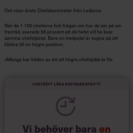
Villkor och policy för
Det visar årets Chefsbarometer från Ledarna.
personuppgiftsbehandling
När de 1 100 cheferna fick frågan om hur de ser på sin
Sök
framtid, svarade 56 procent att de helst vill ha kvar
efter:
samma chefstjänst. Bara en tredjedel är sugna på att
klättra till en högre position.
»Många har bilden av att ett högre chefsjobb är för
krävande. Vi tror att arbetsgivare i dag måste ändra
arbetsvillkoren för cheferna för att de ska kunna locka
personer till högre tjänster i framtiden«, säger Annika
Elias, ordförande på Ledarna.
Fortsätt läsa kostnadsfritt!
Logga in
Det cheferna helst av allt vill ha för att skapa balans i livet
Prenumerera
är inte högre lön.
Man önskar i stället flexibla arbetstider, tydligare
chefsuppdrag, möjlighet till distansarbete, att kunna
delegera och träning på arbetstid. Först därefter kommer
Vi behöver bara
en
en rejäl lön.