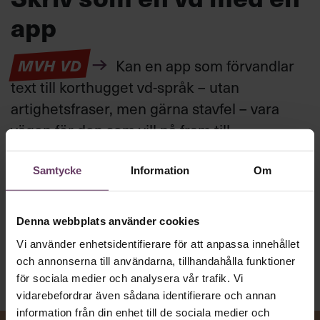
app
MVH VD
Kan en app som förvandlar
text till korthugget vd-språk – utan
artighetsfraser, men gärna stavfel – vara
vägen för den som vill nå fram till
toppcheferna?
Samtycke
Information
Om
Kommunikation
Text:
Fredrik Kullberg
Denna webbplats använder cookies
Publicerad
2026-08-07
Vi använder enhetsidentifierare för att anpassa innehållet
och annonserna till användarna, tillhandahålla funktioner
för sociala medier och analysera vår trafik. Vi
vidarebefordrar även sådana identifierare och annan
information från din enhet till de sociala medier och