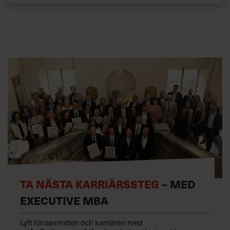
TA NÄSTA KARRIÄRSSTEG
– MED
EXECUTIVE MBA
Lyft lönsamheten och karriären med