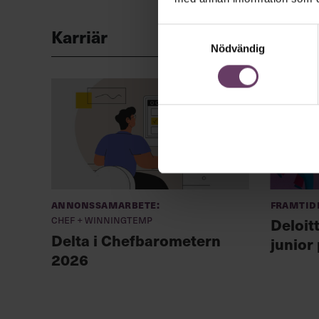
Karriär
Samtyckesval
Nödvändig
Annonssamarbete:
Framtid
Chef + Winningtemp
Deloit
Delta i Chefbarometern
junior
2026