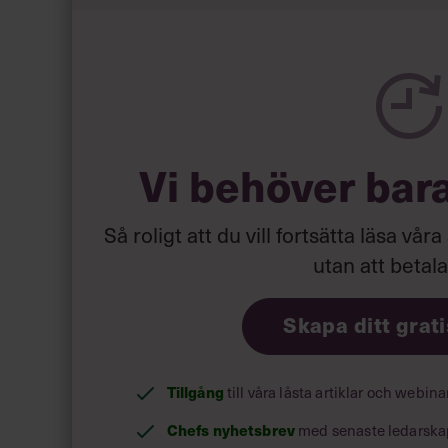
nyöppnade City Gross-butiken i närliggande Man
halvår eller så, för att sedan gå vidare till högre
Vi behöver bar
Så roligt att du vill fortsätta läsa våra
utan att betal
Skapa ditt grat
Tillgång
till våra låsta artiklar och webin
Chefs nyhetsbrev
med senaste ledarska