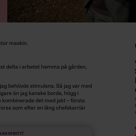
estor maskin.
st delta i arbetet hemma på gården,
 jag behövde stimulans. Så jag var med
digare än jag kanske borde, högg i
 kombinerade det med jakt – första
 Forss som efter en lång chefskarriär
m vd för LW Fastigheter i Kalmar.
ver gården, och avvisat ett erbjudande
nadsfritt!
an efter gymnasiet ett påhugg på den