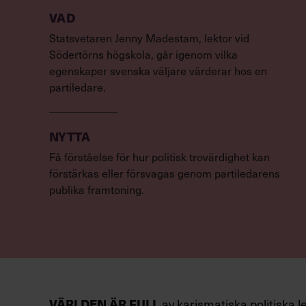
VAD
Statsvetaren Jenny Madestam, lektor vid
Södertörns högskola, går igenom vilka
egenskaper svenska väljare värderar hos en
partiledare.
NYTTA
Få förståelse för hur politisk trovärdighet kan
förstärkas eller försvagas genom partiledarens
publika framtoning.
VÄRLDEN ÄR FULL
av karismatiska politiska l