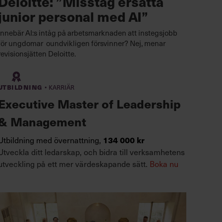
Deloitte: ”Misstag ersätta
junior personal med AI”
Innebär AI:s intåg på arbetsmarknaden att instegsjobb
för ungdomar oundvikligen försvinner? Nej, menar
revisionsjätten Deloitte.
·
Utbildning
Karriär
Executive Master of Leadership
& Management
134 000 kr
Utbildning med övernattning,
Utveckla ditt ledarskap, och bidra till verksamhetens
utveckling på ett mer värdeskapande sätt.
Boka nu