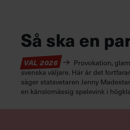
Så ska en par
VAL 2026
Provokation, glamo
svenska väljare. Här är det fortfar
säger statsvetaren Jenny Madestam: 
en känslomässig spelevink i högkla