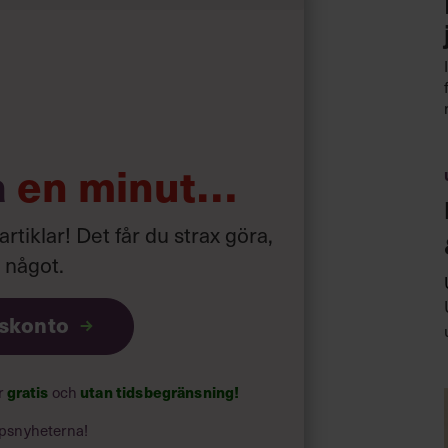
torp. Planen var att jobba där ett
 studier.
a
en minut…
 artiklar! Det får du strax göra,
a något
.
iskonto
gratis
utan tidsbegränsning!
ar
och
psnyheterna!