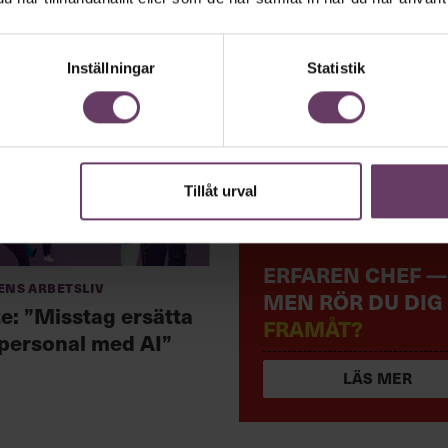
Inställningar
Statistik
Tillåt urval
ERFAREN CHEF —
ens arbetsliv
MEN RÖR DU DIG
te: ”Misstag ersätta
FRAMÅT?
 personal med AI”
LÄS MER