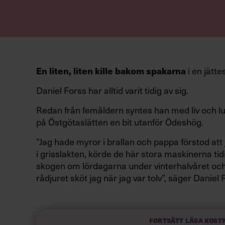
En liten, liten kille bakom spakarna
i en jätt
Daniel Forss har alltid varit tidig av sig.
Redan från femåldern syntes han med liv och lu
på Östgötaslätten en bit utanför Ödeshög.
”Jag hade myror i brallan och pappa förstod att
i grisslakten, körde de här stora maskinerna ti
skogen om lördagarna under vinterhalvåret och
rådjuret sköt jag när jag var tolv”, säger Daniel
inom dagligvarukedjan City Gross tagit över so
Efter att ha närt planer på att en dag själv ta ö
Fortsätt läsa kost
från Danmark om att bli innebandyproffs, tog h