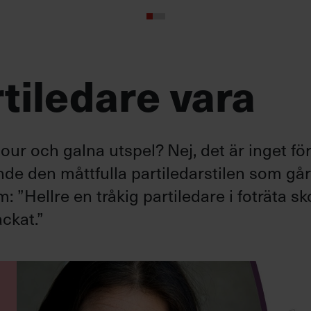
tiledare vara
ur och galna utspel? Nej, det är inget fö
ande den måttfulla partiledarstilen som gå
”Hellre en tråkig partiledare i foträta sk
ckat.”