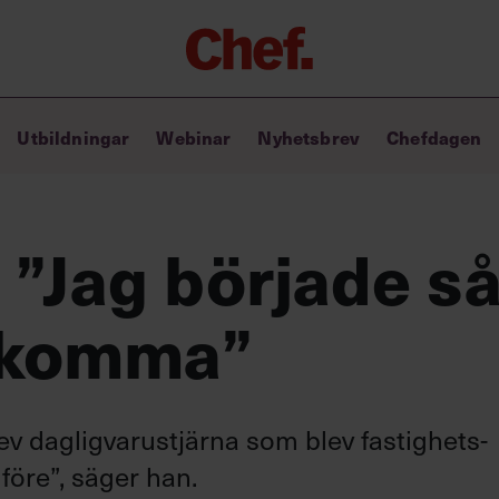
Chefakademin+
Utbildningar
Webinar
Nyhetsbrev
Chefdagen
Lyft ditt ledarskap med C+
Masterclass
Verktyg i vardagen
Ledarskapsbiblioteket
 ”Jag började så
Ledarskapstest
Chef GPT – din chefsassistent i
 komma”
fickan
v dagligvarustjärna som blev fastighets-
 före”, säger han.