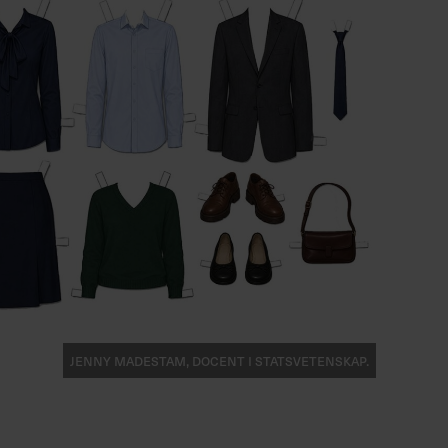
Jenny Madestam, docent i statsvetenskap.