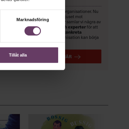
Chefer går sönder i felbyggda organisationer. Nu
är det dags att rikta strålkastarljuset mot
Marknadsföring
lösningarna. Den
9 september
samlar vi några av
Sveriges främsta forskare och experter
för att
skapa en
handlingsplan med konkreta
lösningar
som du och din organisation kan börja
använda direkt.
Tillåt alla
ANMÄL DIG HÄR