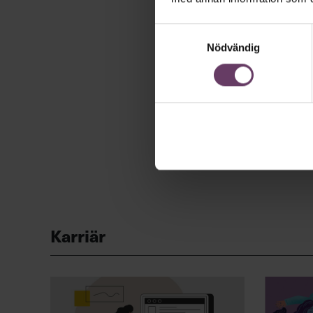
Samtyckesval
Nödvändig
Karriär