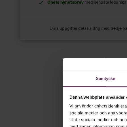
Chefs nyhetsbrev
med senaste ledarska
Dina uppgifter delas aldrig med tredje pa
Samtycke
Denna webbplats använder 
Vi använder enhetsidentifierar
sociala medier och analysera 
till de sociala medier och a
med annan information som du 