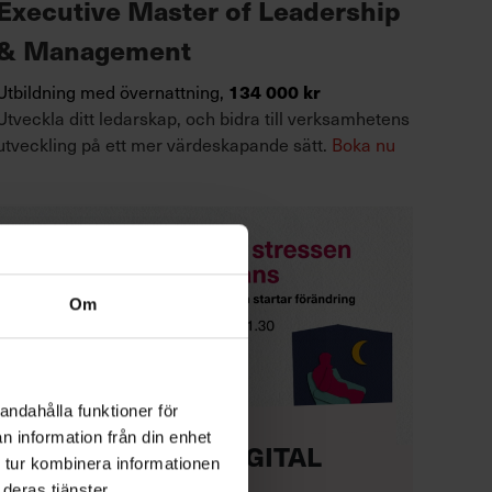
Executive Master of Leadership
& Management
Utbildning med övernattning,
134 000 kr
Utveckla ditt ledarskap, och bidra till verksamhetens
utveckling på ett mer värdeskapande sätt.
Boka nu
Om
andahålla funktioner för
n information från din enhet
KOSTNADSFRI DIGITAL
 tur kombinera informationen
HALVDAG
deras tjänster.