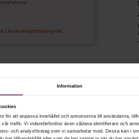
psnyheterna!
rt.
Läs vår integritetspolicy här
.
Information
cookies
e för att anpassa innehållet och annonserna till användarna, tillh
vår trafik. Vi vidarebefordrar även sådana identifierare och anna
nnons- och analysföretag som vi samarbetar med. Dessa kan i sin
har tillhandahållit eller som de har samlat in när du har använt 