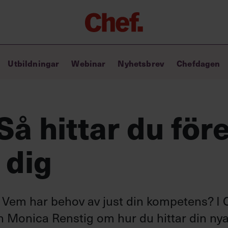
Chefakademin+
Utbildningar
Webinar
Nyhetsbrev
Chefdagen
Lyft ditt ledarskap med C+
Masterclass
Verktyg i vardagen
Ledarskapsbiblioteket
Så hittar du för
Ledarskapstest
Chef GPT – din chefsassistent i
 dig
fickan
? Vem har behov av just din kompetens? I 
en Monica Renstig om hur du hittar din ny