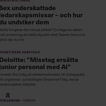
Beslutsfattande
Sex underskattade
ledarskapsmissar – och hur
du undviker dem
Varför fungerar det inte på jobbet? En fråga du säkert
haft anledning att ställa dig som chef. Svaren finns inte
alltid där du tror.
Framtidens arbetsliv
Deloitte: ”Misstag ersätta
junior personal med AI”
Innebär AI:s intåg på arbetsmarknaden att instegsjobb
för ungdomar oundvikligen försvinner? Nej, menar
revisionsjätten Deloitte.
·
Utbildning
Karriär