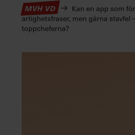
Kan en app som förv
MVH VD
artighetsfraser, men gärna stavfel –
toppcheferna?