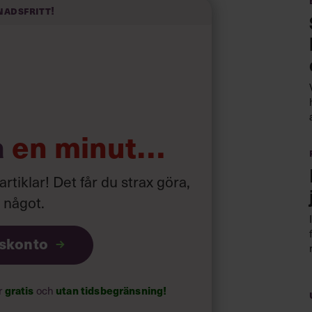
nadsfritt!
a
en minut…
 artiklar! Det får du strax göra,
a något
.
iskonto
ar
gratis
och
utan tidsbegränsning!