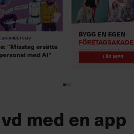
BYGG EN EGEN
ens arbetsliv
FÖRETAGSAKADE
te: ”Misstag ersätta
 personal med AI”
LÄS MER
 vd med en app