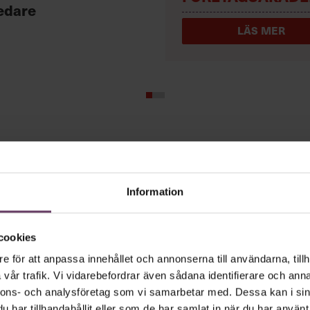
edare
LÄS MER
tiledare vara
Information
ur och galna utspel? Nej, det är inget fö
cookies
ande den måttfulla partiledarstilen som gå
e för att anpassa innehållet och annonserna till användarna, tillh
”Hellre en tråkig partiledare i foträta sk
vår trafik. Vi vidarebefordrar även sådana identifierare och anna
ckat.”
nnons- och analysföretag som vi samarbetar med. Dessa kan i sin
har tillhandahållit eller som de har samlat in när du har använt 