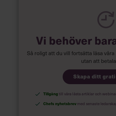
Läs mer:
Siri Wikander: ”Le
Vi behöver bar
Så roligt att du vill fortsätta läsa våra
utan att betal
Skapa ditt grat
Tillgång
till våra låsta artiklar och webin
Chefs nyhetsbrev
med senaste ledarska