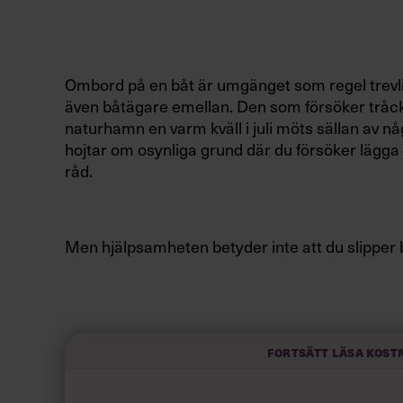
Ombord på en båt är umgänget som regel trevl
även båtägare emellan. Den som försöker tråckl
naturhamn en varm kväll i juli möts sällan av 
hojtar om osynliga grund där du försöker lägga ti
råd.
Men hjälpsamheten betyder inte att du slipper 
Snobbfaktorn bland seglare är hög – och det h
än bara pengar och prylar. Det spelar ingen rol
Fortsätt läsa kost
lyxcontainer eller en risig Maxi 77:a. Alla komm
med hökblick för att bedöma din landkrabbesta