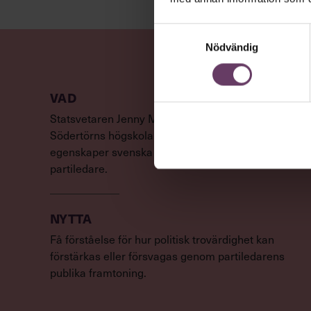
Samtyckesval
Nödvändig
VAD
Statsvetaren Jenny Madestam, lektor vid
Södertörns högskola, går igenom vilka
egenskaper svenska väljare värderar hos en
partiledare.
NYTTA
Få förståelse för hur politisk trovärdighet kan
förstärkas eller försvagas genom partiledarens
publika framtoning.