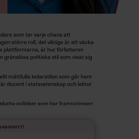
edare som tar varje chans att
gen större roll, det viktiga är att väcka
a plattformarna, är hur författaren
 gränslösa politiska stil som visat sig
ellt måttfulla ledarstilen som går hem
är docent i statsvetenskap och lektor
pskatta politiker som har framtoningen
a fötterna på jorden. Hellre en tråkig
elevink i högklackat, är hur jag brukar
 fram i undersökningar.”
nadsfritt!