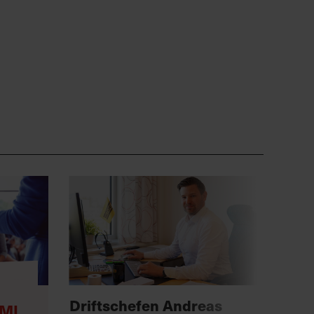
Anno
Driftschefen Andreas
MI