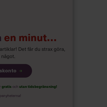
d som i början av pandemin”
a
en minut…
 artiklar! Det får du strax göra,
a något
.
iskonto
gratis
utan tidsbegränsning!
ar
och
psnyheterna!