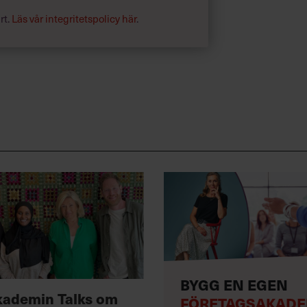
rt.
Läs vår integritetspolicy här
.
BYGG EN EGEN
kademin Talks om
FÖRETAGSAKADE