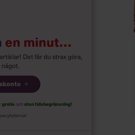
a
en minut…
la vägen in i hamn och river spinnakern
 artiklar! Det får du strax göra,
a något
.
iskonto
gratis
utan tidsbegränsning!
ar
och
psnyheterna!