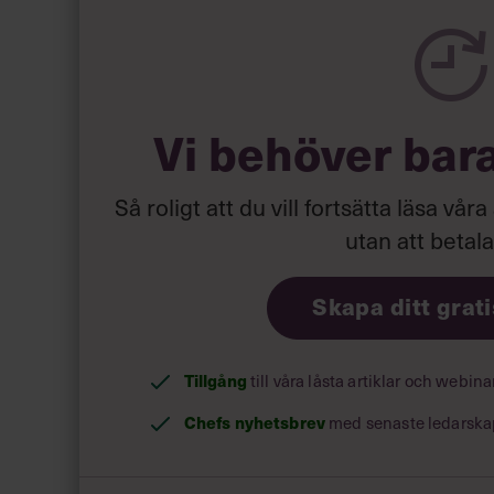
En okunnig nybörjare avslöjas direkt.
Vi behöver bar
Om du vill vara en riktig snitsare som seglar he
i sista sekunden krävs det år av träning.
Så roligt att du vill fortsätta läsa våra
utan att betal
Skapa ditt grat
Tillgång
till våra låsta artiklar och webin
Chefs nyhetsbrev
med senaste ledarska