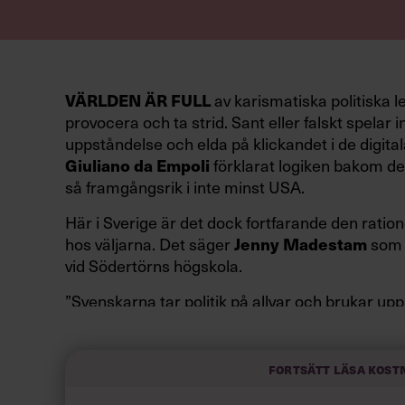
VÄRLDEN ÄR FULL
av karismatiska politiska l
provocera och ta strid. Sant eller falskt spelar in
uppståndelse och elda på klickandet i de digital
Giuliano da Empoli
förklarat logiken bakom den
så framgångsrik i inte minst USA.
Här i Sverige är det dock fortfarande den ration
hos väljarna. Det säger
Jenny Madestam
som 
vid Södertörns högskola.
”Svenskarna tar politik på allvar och brukar up
av att vara kunniga, kompetenta och stå med båd
partiledare i foträta skor än en känslomässig sp
sammanfatta de önskningar som svenskarna för
Fortsätt läsa kost