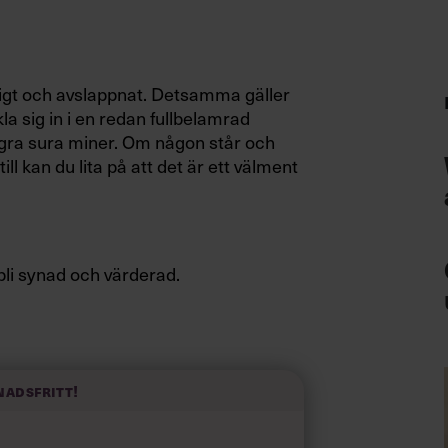
igt och avslappnat. Detsamma gäller
a sig in i en redan fullbelamrad
några sura miner. Om någon står och
ll kan du lita på att det är ett välment
bli synad och värderad.
andlar ofta om mer subtila markeringar
l om dina båtgrannar har en 40 fots
nadsfritt!
er att följa dina tilläggningsmanövrer
tus.