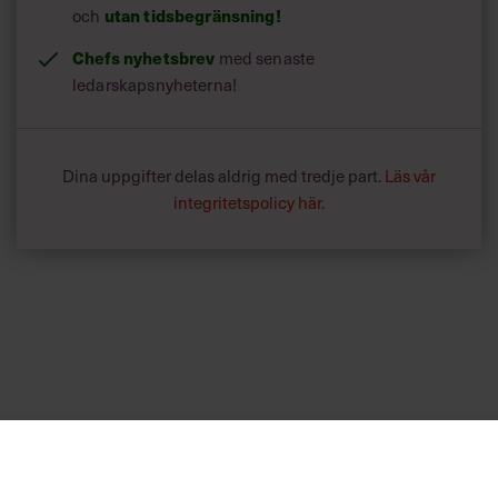
utan tidsbegränsning!
och
Chefs nyhetsbrev
med senaste
ledarskapsnyheterna!
Dina uppgifter delas aldrig med tredje part.
Läs vår
integritetspolicy här
.