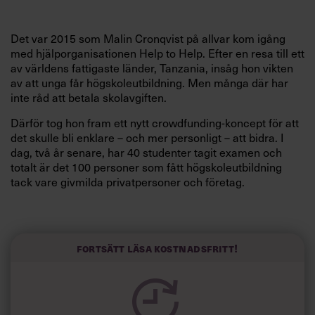
Det var 2015 som Malin Cronqvist på allvar kom igång
med hjälporganisationen Help to Help. Efter en resa till ett
av världens fattigaste länder, Tanzania, insåg hon vikten
av att unga får högskoleutbildning. Men många där har
inte råd att betala skolavgiften.
Därför tog hon fram ett nytt crowdfunding-koncept för att
det skulle bli enklare – och mer personligt – att bidra. I
dag, två år senare, har 40 studenter tagit examen och
totalt är det 100 personer som fått högskoleutbildning
tack vare givmilda privatpersoner och företag.
Nu belönas också Malin Cronqvist, som är grundare och
styrelseordförande i Help to Help, för sitt hårda arbete.
Fortsätt läsa kostnadsfritt!
När ansedda Nordic Business Report ska ranka norra
Europas mest ansvarsfulla ledare kommer Cronqvist på
tredje plats. Ett glädjebesked som Tidningen Chef fick
komma med.