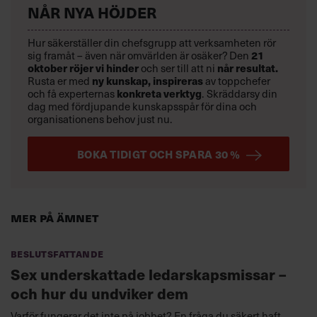
NÅR NYA HÖJDER
Hur säkerställer din chefsgrupp att verksamheten rör
21
sig framåt – även när omvärlden är osäker? Den
oktober
röjer vi hinder
når resultat.
och ser till att ni
ny kunskap,
inspireras
Rusta er med
av toppchefer
konkreta verktyg
och få experternas
.
Skräddarsy din
dag med fördjupande kunskapsspår för dina och
organisationens behov just nu.
BOKA TIDIGT OCH SPARA 30 %
Mer på ämnet
Beslutsfattande
Sex underskattade ledarskapsmissar –
och hur du undviker dem
Varför fungerar det inte på jobbet? En fråga du säkert haft