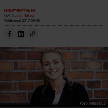
Villkor och policy för
personuppgiftsbehandling
Beslutsfattande
Text:
Gustaf Nilsson
Publicerad
2017-09-06
Sök
efter:
Logga in
Prenumerera
FOTO: Pressbild.