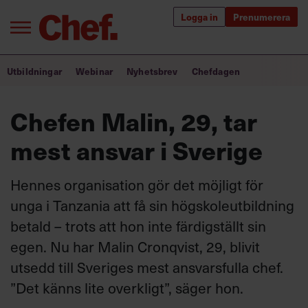
Logga in
Prenumerera
Bra ledare förändrar världen
Utbildningar
Webinar
Nyhetsbrev
Chefdagen
Innehåll från Chef
Chefen Malin, 29, tar
Utbildning för ledare
mest ansvar i Sverige
Chefakademin+
Hennes organisation gör det möjligt för
Populära utbildningar
unga i Tanzania att få sin högskoleutbildning
betald – trots att hon inte färdigställt sin
egen. Nu har Malin Cronqvist, 29, blivit
Annonsera
utsedd till Sveriges mest ansvarsfulla chef.
Om oss
”Det känns lite overkligt”, säger hon.
Kontakta oss
Kundservice