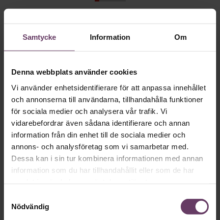
Så ska en partiledare
Samtycke
Information
Om
vara
Denna webbplats använder cookies
VAL 2026
Provokation, glamour och
Vi använder enhetsidentifierare för att anpassa innehållet
galna utspel? Nej, det är inget för svenska
och annonserna till användarna, tillhandahålla funktioner
väljare. Här är det fortfarande den måttfulla
för sociala medier och analysera vår trafik. Vi
vidarebefordrar även sådana identifierare och annan
partiledarstilen som går hem, säger
information från din enhet till de sociala medier och
statsvetaren Jenny Madestam: ”Hellre en
annons- och analysföretag som vi samarbetar med.
tråkig partiledare i foträta skor, än en
Dessa kan i sin tur kombinera informationen med annan
känslomässig spelevink i högklackat.”
information som du har tillhandahållit eller som de har
samlat in när du har använt deras tjänster.
Samtyckesval
Ledarskap
Nödvändig
Text:
Fredrik Kullberg