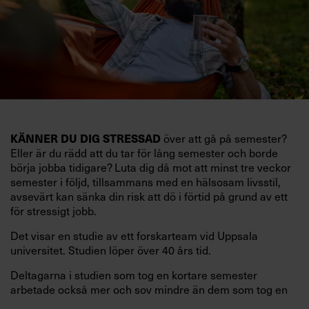
KÄNNER DU DIG STRESSAD
över att gå på semester?
Eller är du rädd att du tar för lång semester och borde
börja jobba tidigare? Luta dig då mot att minst tre veckor
semester i följd, tillsammans med en hälsosam livsstil,
avsevärt kan sänka din risk att dö i förtid på grund av ett
för stressigt jobb.
Det visar en studie av ett forskarteam vid Uppsala
universitet. Studien löper över 40 års tid.
Deltagarna i studien som tog en kortare semester
arbetade också mer och sov mindre än dem som tog en
längre semester, vilket ytterligare ökade stressen i deras