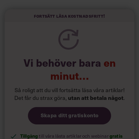
liv.
Forskarna tror sig dessutom kunna uttyda att en längre
Fortsätt läsa kostnadsfritt!
semester har större betydelse för långlevnad än andra
försök att förändra livsstilsvanor.
Vi behöver bara
en
minut…
Så roligt att du vill fortsätta läsa våra artiklar!
Det får du strax göra,
utan att betala något
.
Skapa ditt gratiskonto
Tillgång
gratis
till våra låsta artiklar och webinar