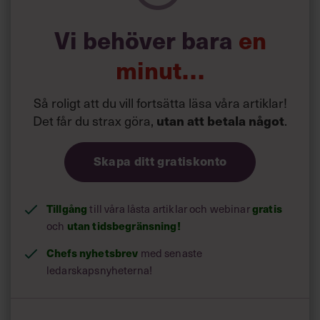
”Är det sant? Jag är överraskad och det känns lite
Vi behöver bara
en
överrumplande. Men det är fantastiskt ärofyllt. Ibland när
man jobbar inne på kammaren är man rädd för att inte nå
minut…
ut”, säger hon.
Så roligt att du vill fortsätta läsa våra artiklar!
Det får du strax göra,
utan att betala något
.
Skapa ditt gratiskonto
Tillgång
gratis
till våra låsta artiklar och webinar
utan tidsbegränsning!
och
Chefs nyhetsbrev
med senaste
ledarskapsnyheterna!