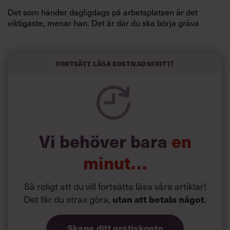
Det som händer dagligdags på arbetsplatsen är det
viktigaste, menar han. Det är där du ska börja gräva
redan i dag.
Här är Björn Lundins tre enkla åtgärder som tagit skruv
och höjt arbetsglädjen på Google:
Fortsätt läsa kostnadsfritt!
Vi behöver bara
en
minut…
Så roligt att du vill fortsätta läsa våra artiklar!
Det får du strax göra,
utan att betala något
.
Skapa ditt gratiskonto