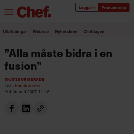
Logga in
Prenumerera
Bra ledare förändrar världen
Utbildningar
Webinar
Nyhetsbrev
Chefdagen
Innehåll från Chef
”Alla måste bidra i en
Utbildning för ledare
fusion”
Chefakademin+
Okategoriserade
Populära utbildningar
Text:
Redaktionen
Publicerad
2007-11-18
Annonsera
Om oss
Kontakta oss
Kundservice