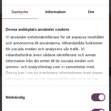
Samtycke
Information
Om
Denna webbplats använder cookies
Vi använder enhetsidentifierare för att anpassa innehållet
och annonserna till användarna, tillhandahålla funktioner
för sociala medier och analysera vår trafik. Vi
vidarebefordrar även sådana identifierare och annan
information från din enhet till de sociala medier och
annons- och analysföretag som vi samarbetar med.
Appen Sinceerly imiterar vd:ars kortfattade språk.
Dessa kan i sin tur kombinera informationen med annan
information som du har tillhandahållit eller som de har
samlat in när du har använt deras tjänster.
VD:AR KAN VARA SVÅRA
att nå och besvarar inte alltid
Samtyckesval
mejl från främlingar. Men studenten
Ben Horwitz
på
Nödvändig
Harvard Business School kom på ett trick: Han skapade
en app som imiterar toppchefernas sätt att skriva, med
stavfel, utan hälsningsfraser och mycket kortfattade