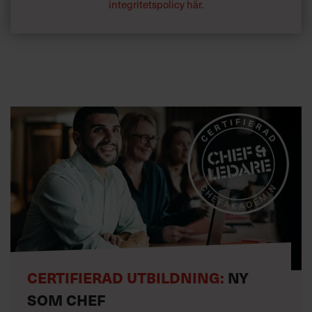
kommunikatörer, att prata om och uppträda i enlighet
integritetspolicy här
.
med företagets grundläggande värderingar. De ska kunna
berätta om visionen i en fusion med personligt
engagemang. Ledningen ska skapa förutsättningarna och
sedan ska mellancheferna ha tydliga uppdrag och få veta
hur de lyckas.«
CERTIFIERAD UTBILDNING:
NY
SOM CHEF