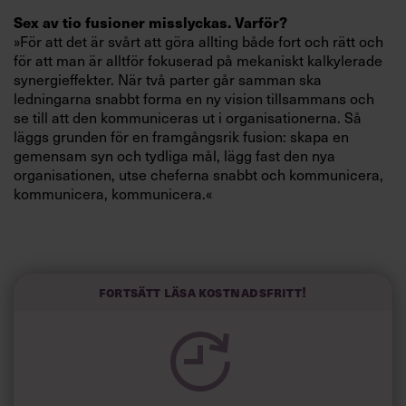
Villkor och policy för
Sex av tio fusioner misslyckas. Varför?
personuppgiftsbehandling
»För att det är svårt att göra allting både fort och rätt och
för att man är alltför fokuserad på mekaniskt kalkylerade
synergieffekter. När två parter går samman ska
Sök
ledningarna snabbt forma en ny vision tillsammans och
efter:
se till att den kommuniceras ut i organisationerna. Så
läggs grunden för en framgångsrik fusion: skapa en
gemensam syn och tydliga mål, lägg fast den nya
organisationen, utse cheferna snabbt och kommunicera,
kommunicera, kommunicera.«
Mycket information alltså?
»Ja, för mycket går inte att ge. Som chef må man uppleva
Logga in
sig som tjatig, men det finns ingen annan väg. Det är som
Fortsätt läsa kostnadsfritt!
att vattna en rosenbuske, det tar tid för vattnet att tränga
Prenumerera
ner till rötterna.«
Kan man inte låta konsulter sköta jobbet?
»Nej, absolut inte. Det tror jag är ett av de stora
misstagen vid många fusioner, att låta konsulter ta över.