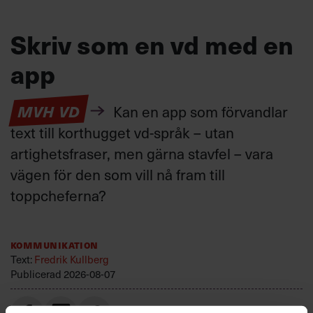
Skriv som en vd med en
app
MVH VD
Kan en app som förvandlar
text till korthugget vd-språk – utan
artighetsfraser, men gärna stavfel – vara
vägen för den som vill nå fram till
toppcheferna?
Kommunikation
Text:
Fredrik Kullberg
Publicerad
2026-08-07