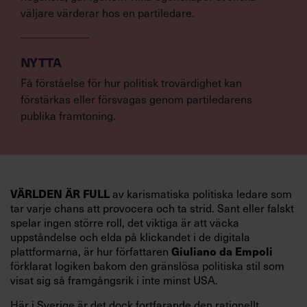
väljare värderar hos en partiledare.
NYTTA
Få förståelse för hur politisk trovärdighet kan
förstärkas eller försvagas genom partiledarens
publika framtoning.
VÄRLDEN ÄR FULL
av karismatiska politiska ledare som
tar varje chans att provocera och ta strid. Sant eller falskt
spelar ingen större roll, det viktiga är att väcka
uppståndelse och elda på klickandet i de digitala
Giuliano da Empoli
plattformarna, är hur författaren
förklarat logiken bakom den gränslösa politiska stil som
visat sig så framgångsrik i inte minst USA.
Här i Sverige är det dock fortfarande den rationellt