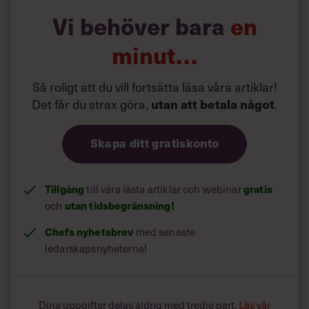
2)
Berätta om en konflikt du drabbats av i
Vi behöver bara
en
jobbsammanhang!
minut…
Så roligt att du vill fortsätta läsa våra artiklar!
Det får du strax göra,
utan att betala något
.
Skapa ditt gratiskonto
Tillgång
gratis
till våra låsta artiklar och webinar
utan tidsbegränsning!
och
Chefs nyhetsbrev
med senaste
ledarskapsnyheterna!
Dina uppgifter delas aldrig med tredje part.
Läs vår