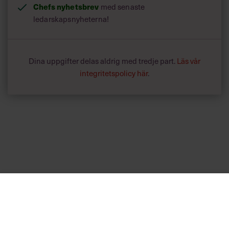
Chefs nyhetsbrev
med senaste
ledarskapsnyheterna!
Dina uppgifter delas aldrig med tredje part.
Läs vår
integritetspolicy här
.