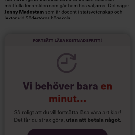
måttfulla ledarstilen som går hem hos väljarna. Det säger
Jenny Madestam
som är docent i statsvetenskap och
lektor vid Södertörns högskola.
”Svenskarna tar politik på allvar och brukar uppskatta
politiker som har framtoningen av att vara kunniga,
Fortsätt läsa kostnadsfritt!
kompetenta och stå med båda fötterna på jorden. Hellre
en tråkig partiledare i foträta skor än en känslomässig
spelevink i högklackat, är hur jag brukar sammanfatta de
önskningar som svenskarna för fram i undersökningar.”
Läs mer:
Vi behöver bara
en
Siri Wikander: ”Led som i
början av pandemin”
minut…
Så roligt att du vill fortsätta läsa våra artiklar!
Det får du strax göra,
utan att betala något
.