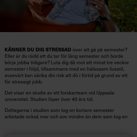
KÄNNER DU DIG STRESSAD
över att gå på semester?
Eller är du rädd att du tar för lång semester och borde
börja jobba tidigare? Luta dig då mot att minst tre veckor
semester i följd, tillsammans med en hälsosam livsstil,
avsevärt kan sänka din risk att dö i förtid på grund av ett
för stressigt jobb.
Det visar en studie av ett forskarteam vid Uppsala
universitet. Studien löper över 40 års tid.
Deltagarna i studien som tog en kortare semester
arbetade också mer och sov mindre än dem som tog en
längre semester, vilket ytterligare ökade stressen i deras
liv.