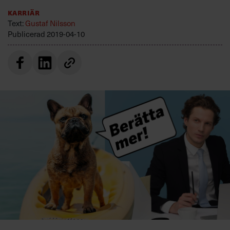
Villkor och policy för
Karriär
personuppgiftsbehandling
Text:
Gustaf Nilsson
Publicerad
2019-04-10
Sök
efter:
Logga in
Prenumerera