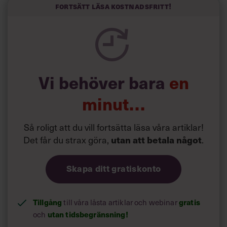
Forskarna tror sig dessutom kunna uttyda att en längre
Fortsätt läsa kostnadsfritt!
semester har större betydelse för långlevnad än andra
försök att förändra livsstilsvanor.
Vi behöver bara
en
minut…
Så roligt att du vill fortsätta läsa våra artiklar!
Det får du strax göra,
utan att betala något
.
Skapa ditt gratiskonto
Tillgång
gratis
till våra låsta artiklar och webinar
utan tidsbegränsning!
och