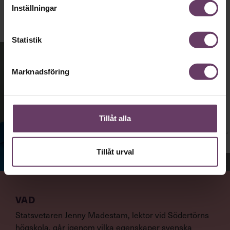
Inställningar
Statistik
Marknadsföring
Tillåt alla
Tillåt urval
Jenny Madestam, docent i statsvetenskap.
VAD
Statsvetaren Jenny Madestam, lektor vid Södertörns
högskola, går igenom vilka egenskaper svenska