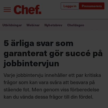
Logga in
Prenumerera
Bra ledare förändrar världen
Utbildningar
Webinar
Nyhetsbrev
Chefdagen
Innehåll från Chef
5 ärliga svar som
Utbildning för ledare
garanterat gör succé på
Chefakademin+
jobbintervjun
Populära utbildningar
Varje jobbintervju innehåller ett par kritiska
frågor som kan vara svåra att besvara på
stående fot. Men genom viss förberedelse
Annonsera
Om oss
kan du vända dessa frågor till din fördel.
Kontakta oss
Kundservice