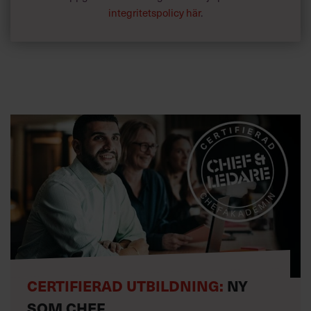
integritetspolicy här
.
CERTIFIERAD UTBILDNING:
NY
SOM CHEF