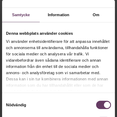
Så ska en partiledare
vara
Samtycke
Information
Om
VAL 2026
Provokation, glamour och
Denna webbplats använder cookies
galna utspel? Nej, det är inget för svenska
Vi använder enhetsidentifierare för att anpassa innehållet
väljare. Här är det fortfarande den måttfulla
och annonserna till användarna, tillhandahålla funktioner
för sociala medier och analysera vår trafik. Vi
partiledarstilen som går hem, säger
vidarebefordrar även sådana identifierare och annan
statsvetaren Jenny Madestam: ”Hellre en
information från din enhet till de sociala medier och
tråkig partiledare i foträta skor, än en
annons- och analysföretag som vi samarbetar med.
känslomässig spelevink i högklackat.”
Dessa kan i sin tur kombinera informationen med annan
information som du har tillhandahållit eller som de har
samlat in när du har använt deras tjänster.
Ledarskap
Samtyckesval
Text:
Fredrik Kullberg
Nödvändig
Publicerad
2026-08-03