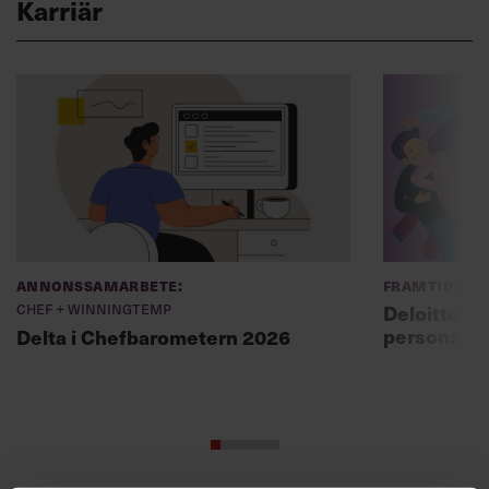
Karriär
Annonssamarbete:
Framtidens 
Chef + Winningtemp
Deloitte: ”
personal m
Delta i Chefbarometern 2026