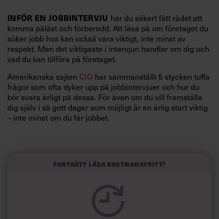
INFÖR EN JOBBINTERVJU
har du säkert fått rådet att
komma påläst och förberedd. Att läsa på om företaget du
söker jobb hos kan också vara viktigt, inte minst av
respekt. Men det viktigaste i intervjun handlar om dig och
vad du kan tillföra på företaget.
Amerikanska sajten
CIO
har sammanställt 5 stycken tuffa
frågor som ofta dyker upp på jobbintervjuer och hur du
bör svara ärligt på dessa. För även om du vill framställa
dig själv i så gott dager som möjligt är en ärlig start viktig
– inte minst om du får jobbet.
1)
Vilka är dina svaga sidor?
Klassisk fråga som kan kännas svår. Och det är knappast
trovärdigt att svara att du saknar dåliga sidor. Här handlar
Fortsätt läsa kostnadsfritt!
det att svara ärligt, men konstruktivt. Till exempel: Du
tycker det är jobbigt att tala inför andra, men att du jobbar
aktivt med frågan för att bli bättre. Det kommer framställa
dig som en självmedveten person som vill utvecklas. Bra!