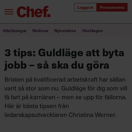
Logga in
Prenumerera
Bra ledare förändrar världen
Utbildningar
Webinar
Nyhetsbrev
Chefdagen
Innehåll från Chef
3 tips: Guldläge att byta
Utbildning för ledare
jobb – så ska du göra
Chefakademin+
Bristen på kvalificerad arbetskraft har sällan
Populära utbildningar
varit så stor som nu. Guldläge för dig som vill
få fart på karriären – men se upp för fällorna.
Här är bästa tipsen från
Annonsera
ledarskapsutvecklaren Christina Werner.
Om oss
Kontakta oss
Kundservice