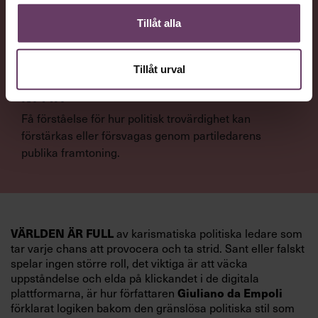
Statsvetaren Jenny Madestam, lektor vid Södertörns
Tillåt alla
högskola, går igenom vilka egenskaper svenska
väljare värderar hos en partiledare.
Tillåt urval
NYTTA
Få förståelse för hur politisk trovärdighet kan
förstärkas eller försvagas genom partiledarens
publika framtoning.
VÄRLDEN ÄR FULL
av karismatiska politiska ledare som
tar varje chans att provocera och ta strid. Sant eller falskt
spelar ingen större roll, det viktiga är att väcka
uppståndelse och elda på klickandet i de digitala
Giuliano da Empoli
plattformarna, är hur författaren
förklarat logiken bakom den gränslösa politiska stil som