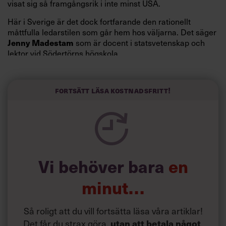
visat sig så framgångsrik i inte minst USA.
Här i Sverige är det dock fortfarande den rationellt
måttfulla ledarstilen som går hem hos väljarna. Det säger
Jenny Madestam
som är docent i statsvetenskap och
lektor vid Södertörns högskola.
”Svenskarna tar politik på allvar och brukar uppskatta
politiker som har framtoningen av att vara kunniga,
Fortsätt läsa kostnadsfritt!
kompetenta och stå med båda fötterna på jorden. Hellre
en tråkig partiledare i foträta skor än en känslomässig
spelevink i högklackat, är hur jag brukar sammanfatta de
önskningar som svenskarna för fram i undersökningar.”
Läs mer:
Vi behöver bara
en
Siri Wikander: ”Led som i
början av pandemin”
minut…
Så roligt att du vill fortsätta läsa våra artiklar!
Det får du strax göra,
utan att betala något
.