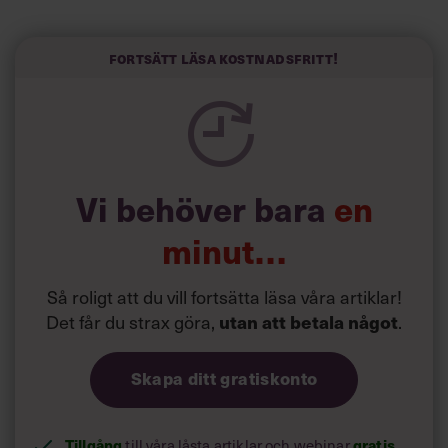
liv.
Forskarna tror sig dessutom kunna uttyda att en längre
Fortsätt läsa kostnadsfritt!
semester har större betydelse för långlevnad än andra
försök att förändra livsstilsvanor.
Vi behöver bara
en
minut…
Så roligt att du vill fortsätta läsa våra artiklar!
Det får du strax göra,
utan att betala något
.
Skapa ditt gratiskonto
Tillgång
gratis
till våra låsta artiklar och webinar