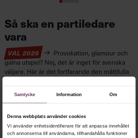
Så ska en partiledare
vara
VAL 2026
Provokation, glamour och
galna utspel? Nej, det är inget för svenska
väljare. Här är det fortfarande den måttfulla
partiledarstilen som går hem, säger
statsvetaren Jenny Madestam: ”Hellre en
Samtycke
Information
Om
tråkig partiledare i foträta skor, än en
känslomässig spelevink i högklackat.”
Denna webbplats använder cookies
Vi använder enhetsidentifierare för att anpassa innehållet
Ledarskap
och annonserna till användarna, tillhandahålla funktioner
Text:
Fredrik Kullberg