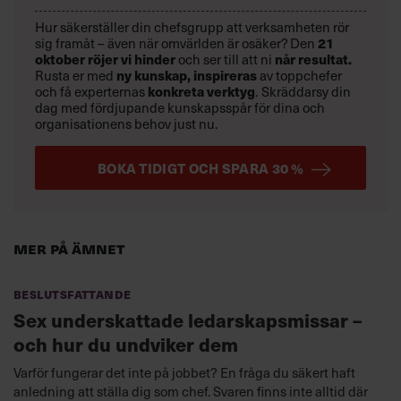
Hur säkerställer din chefsgrupp att verksamheten rör
21
sig framåt – även när omvärlden är osäker? Den
oktober
röjer vi hinder
når resultat.
och ser till att ni
ny kunskap,
inspireras
Rusta er med
av toppchefer
konkreta verktyg
och få experternas
.
Skräddarsy din
dag med fördjupande kunskapsspår för dina och
organisationens behov just nu.
BOKA TIDIGT OCH SPARA 30 %
Mer på ämnet
Beslutsfattande
Sex underskattade ledarskapsmissar –
och hur du undviker dem
Varför fungerar det inte på jobbet? En fråga du säkert haft
anledning att ställa dig som chef. Svaren finns inte alltid där