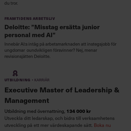
du tror.
Framtidens arbetsliv
Deloitte: ”Misstag ersätta junior
personal med AI”
Innebär AI:s intåg på arbetsmarknaden att instegsjobb för
ungdomar oundvikligen försvinner? Nej, menar
revisionsjätten Deloitte.
·
Utbildning
Karriär
Executive Master of Leadership &
Management
134 000 kr
Utbildning med övernattning,
Utveckla ditt ledarskap, och bidra till verksamhetens
utveckling på ett mer värdeskapande sätt.
Boka nu