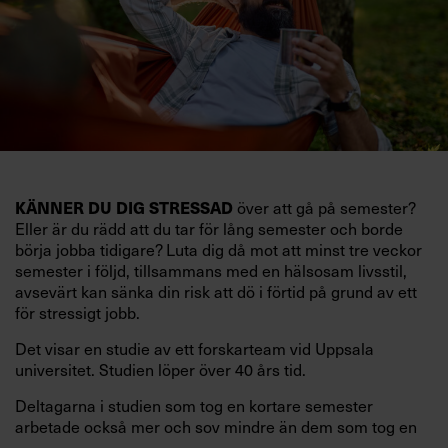
KÄNNER DU DIG STRESSAD
över att gå på semester?
Eller är du rädd att du tar för lång semester och borde
börja jobba tidigare? Luta dig då mot att minst tre veckor
semester i följd, tillsammans med en hälsosam livsstil,
avsevärt kan sänka din risk att dö i förtid på grund av ett
för stressigt jobb.
Det visar en studie av ett forskarteam vid Uppsala
universitet. Studien löper över 40 års tid.
Deltagarna i studien som tog en kortare semester
arbetade också mer och sov mindre än dem som tog en
längre semester, vilket ytterligare ökade stressen i deras