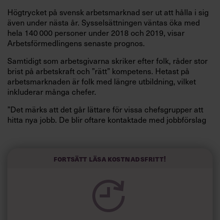
Högtrycket på
svensk arbetsmarknad ser ut att hålla i sig
även under nästa år. Sysselsättningen väntas öka med
hela 140 000 personer under
2018 och 2019, visar
Arbetsför
medlingens senaste prognos.
Samtidigt som arbetsgivarna
skriker efter folk, råder stor
brist på arbetskraft och ”rätt” kompetens. Hetast på
arbets
marknaden är folk med längre
utbildning, vilket
inkluderar många chefer.
”Det märks att det går lättare för vissa chefsgrupper att
hitta nya jobb. De blir oftare kontaktade med jobbförslag
och fler jobb finns ute på
arbetsmarknaden.
Ekonomi
chefer, it-chefer och andra som
kan digitalisering
har ovanligt många jobb att välja på. Min
dre efterfrågade
Fortsätt läsa kostnadsfritt!
är exempelvis
marknadschefer utan större erfarenhet av
digitala medier”, säger Christina Werner,
ledarskapsutvecklare på Ledarna.
I jakten på bristpersonal nödgas arbetsgivarna ibland
lätta på kompetenskraven för att överhuvudtaget få in
några ansökningar. Det kan innebära guldläge för dig som