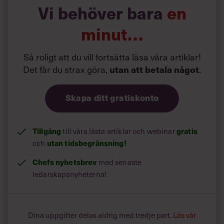
Vi behöver bara
en
är sugen på en nystart i karriären, vill växla spår och testa
nytt.
minut…
”Våga söka jobb som du är intresserad av men som ligger
lite bortom det du sysslat med
tidigare”, säger Christina
Så roligt att du vill fortsätta läsa våra artiklar!
Werner.
Det får du strax göra,
utan att betala något
.
Skapa ditt gratiskonto
Tillgång
gratis
till våra låsta artiklar och webinar
utan tidsbegränsning!
och
Chefs nyhetsbrev
med senaste
ledarskapsnyheterna!
Dina uppgifter delas aldrig med tredje part.
Läs vår