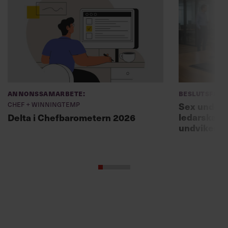
Annonssamarbete:
Beslutsfatt
Chef + Winningtemp
Sex unders
ledarskaps
Delta i Chefbarometern 2026
undviker 