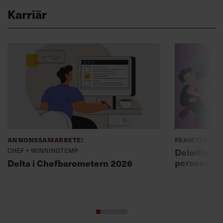
Karriär
Annonssamarbete:
Framtidens 
Chef + Winningtemp
Deloitte: ”
personal m
Delta i Chefbarometern 2026