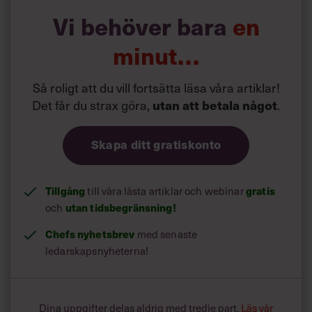
Vi behöver bara
en
minut…
Så roligt att du vill fortsätta läsa våra artiklar!
Det får du strax göra,
.
utan att betala något
Skapa ditt gratiskonto
Tillgång
till våra låsta artiklar och webinar
gratis
och
utan tidsbegränsning!
Chefs nyhetsbrev
med senaste
ledarskapsnyheterna!
Dina uppgifter delas aldrig med tredje part.
Läs vår