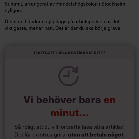
Summit, arrangerat av Handelshögskolan i Stockholm
nyligen.
Det som händer dagligdags på arbetsplatsen är det
viktigaste, menar han. Det är där du ska börja gräva
redan i dag.
Här är Björn Lundins tre enkla åtgärder som tagit skruv
och höjt arbetsglädjen på Google:
Fortsätt läsa kostnadsfritt!
Vi behöver bara
en
minut…
Så roligt att du vill fortsätta läsa våra artiklar!
Det får du strax göra,
.
utan att betala något