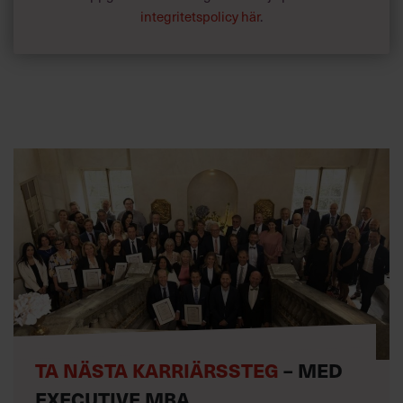
integritetspolicy här
.
TA NÄSTA KARRIÄRSSTEG
– MED
EXECUTIVE MBA