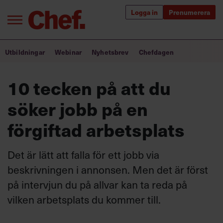
Logga in
Prenumerera
Bra ledare förändrar världen
Utbildningar
Webinar
Nyhetsbrev
Chefdagen
Innehåll från Chef
10 tecken på att du
Utbildning för ledare
söker jobb på en
Chefakademin+
förgiftad arbetsplats
Populära utbildningar
Det är lätt att falla för ett jobb via
beskrivningen i annonsen. Men det är först
på intervjun du på allvar kan ta reda på
Annonsera
Om oss
vilken arbetsplats du kommer till.
Kontakta oss
Kundservice