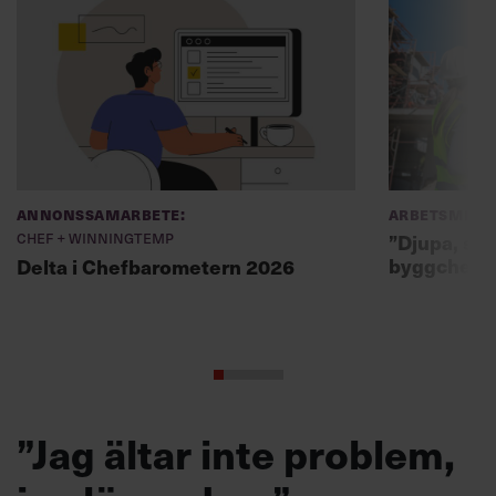
Annonssamarbete:
Arbetsmiljö
Chef + Winningtemp
”Djupa, str
byggchefer
Delta i Chefbarometern 2026
”Jag ältar inte problem,