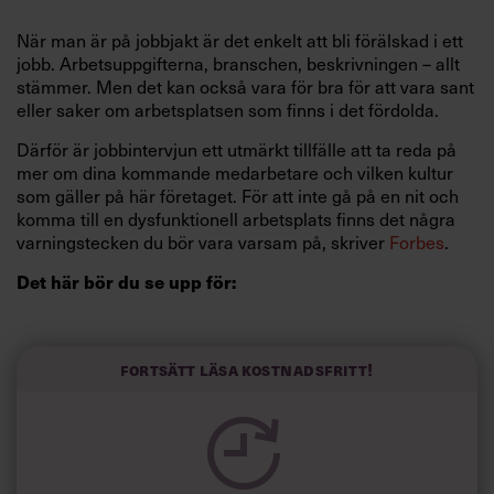
När man är på jobbjakt är det enkelt att bli förälskad i ett
jobb. Arbetsuppgifterna, branschen, beskrivningen – allt
stämmer. Men det kan också vara för bra för att vara sant
eller saker om arbetsplatsen som finns i det fördolda.
Därför är jobbintervjun ett utmärkt tillfälle att ta reda på
mer om dina kommande medarbetare och vilken kultur
som gäller på här företaget. För att inte gå på en nit och
komma till en dysfunktionell arbetsplats finns det några
varningstecken du bör vara varsam på, skriver
Forbes
.
Det här bör du se upp för:
1) Du får ett dåligt första intryck
Tjänsten känns lockande. Men om du redan vid första
Fortsätt läsa kostnadsfritt!
mötet (eller senare under rekryteringsprocessen) för ett
otrevligt bemötande är det ett tecken på att något inte
stämmer. Lita på din magkänsla!