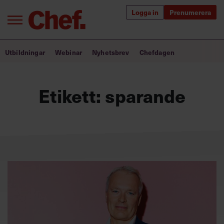
Logga in
Prenumerera
Bra ledare förändrar världen
Utbildningar
Webinar
Nyhetsbrev
Chefdagen
Innehåll från Chef
Etikett:
sparande
Utbildning för ledare
Chefakademin+
Populära utbildningar
Annonsera
Om oss
Kontakta oss
Kundservice