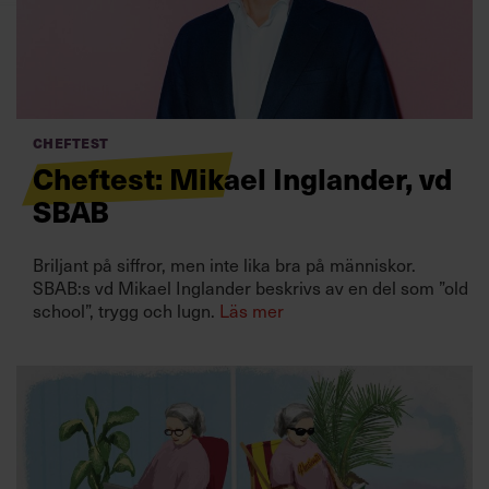
Villkor och policy för
personuppgiftsbehandling
Sök
efter:
Cheftest
Cheftest: Mikael Inglander, vd
SBAB
Briljant på siffror, men inte lika bra på människor.
SBAB:s vd Mikael Inglander beskrivs av en del som ”old
school”, trygg och lugn.
Läs mer
Logga in
Prenumerera