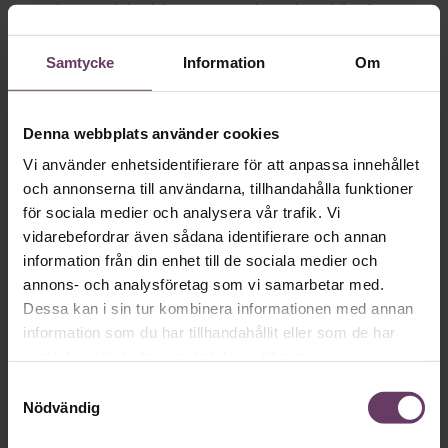
samarbeta med den här typen av verktyg, desto bätte."
Samtycke
Information
Om
Denna webbplats använder cookies
Vi använder enhetsidentifierare för att anpassa innehållet
och annonserna till användarna, tillhandahålla funktioner
för sociala medier och analysera vår trafik. Vi
vidarebefordrar även sådana identifierare och annan
information från din enhet till de sociala medier och
·
Chefboken
Beteendevetenskap
annons- och analysföretag som vi samarbetar med.
Dessa kan i sin tur kombinera informationen med annan
”Nudge”, Richard Thaler och Cass
information som du har tillhandahållit eller som de har
Sunstein
samlat in när du har använt deras tjänster.
Boken Nudge är en modern klassiker inom
Samtyckesval
förändringslitteratur. Den lär dig allt om nudging och hur
Nödvändig
och när du kan använda det.