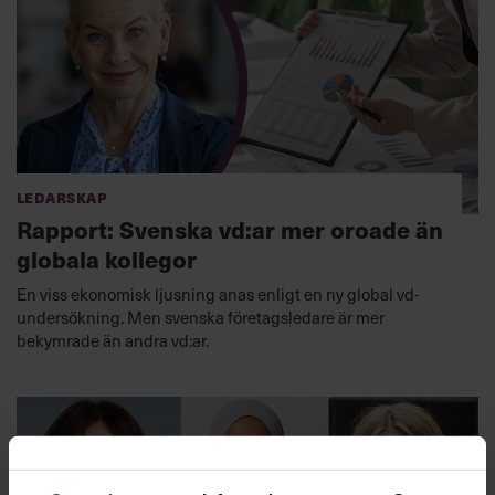
Ledarskap
Rapport: Svenska vd:ar mer oroade än
globala kollegor
En viss ekonomisk ljusning anas enligt en ny global vd-
undersökning. Men svenska företagsledare är mer
bekymrade än andra vd:ar.