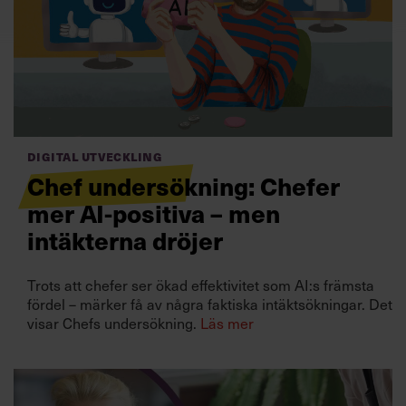
Villkor och policy för
personuppgiftsbehandling
Sök
efter:
Digital utveckling
Chef undersökning: Chefer
mer AI-positiva – men
intäkterna dröjer
Logga in
Trots att chefer ser ökad effektivitet som AI:s främsta
fördel – märker få av några faktiska intäktsökningar. Det
Prenumerera
visar Chefs undersökning.
Läs mer