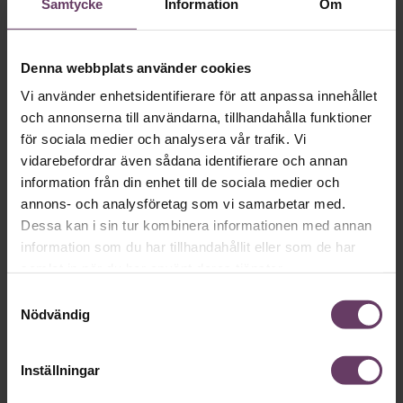
Samtycke
Information
Om
Denna webbplats använder cookies
Vi använder enhetsidentifierare för att anpassa innehållet
Karriär
och annonserna till användarna, tillhandahålla funktioner
Chef synar näringslivets mäktigaste
för sociala medier och analysera vår trafik. Vi
vidarebefordrar även sådana identifierare och annan
chefskvinnor 2023
information från din enhet till de sociala medier och
Missa inte vad några av årets mäktigaste chefskvinnor har
annons- och analysföretag som vi samarbetar med.
sagt i våra intervjuer och artiklar under åren.
Dessa kan i sin tur kombinera informationen med annan
information som du har tillhandahållit eller som de har
samlat in när du har använt deras tjänster.
Samtyckesval
Nödvändig
Inställningar