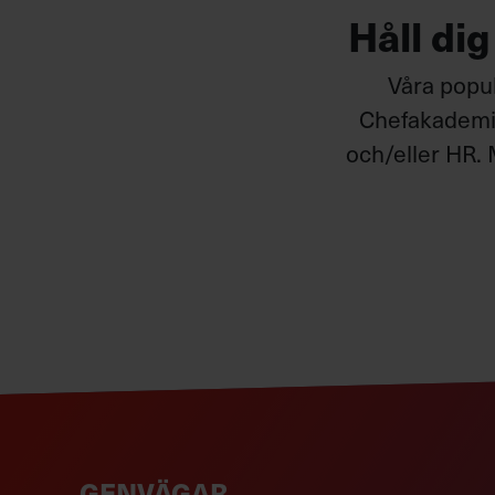
Håll di
Våra popul
Chefakademin
och/eller HR. 
GENVÄGAR