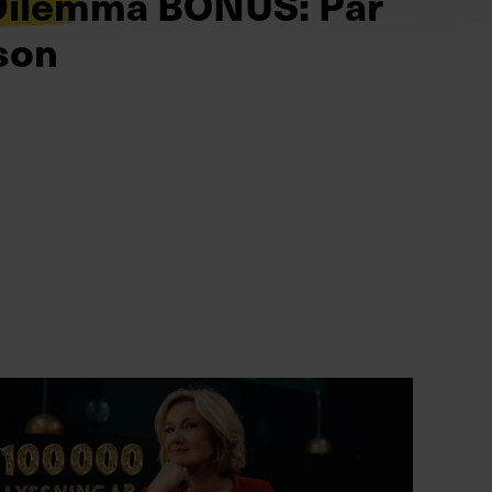
Dilemma BONUS: Pär
son