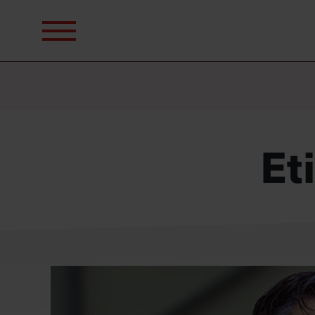
Sök
efter:
Et