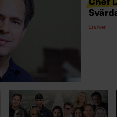
Chef 
Svärd
Läs mer