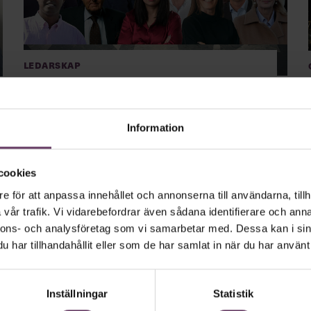
Ledarskap
Toppchefernas bästa
förändringstips
Information
Så mycket förändringsledning på en och samma dag.
På Chefdagen 2021 stod många av Sveriges främsta
chefer på scen. Efter den turbulenta tid som vi
genomgått har de vässat sina förmågor kring att leda i
cookies
förändring. Här är deras bästa tips.
e för att anpassa innehållet och annonserna till användarna, tillh
vår trafik. Vi vidarebefordrar även sådana identifierare och anna
nnons- och analysföretag som vi samarbetar med. Dessa kan i sin
har tillhandahållit eller som de har samlat in när du har använt 
Inställningar
Statistik