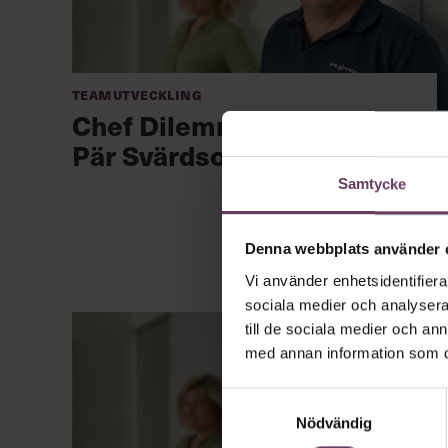
Teamutveckling
Chef Dilemma avsnitt 24:
Pär Svärdson, vd Apotea
Samtycke
Denna webbplats använder 
Vi använder enhetsidentifierar
sociala medier och analysera 
till de sociala medier och a
med annan information som du 
Samtyckesval
Nödvändig