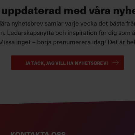
g uppdaterad med våra nyh
ära nyhetsbrev samlar varje vecka det bästa fr
. Ledarskapsnytta och inspiration för dig som är
Missa inget – börja prenumerera idag! Det är helt
JA TACK, JAG VILL HA NYHETSBREV!
KONTAKTA OSS