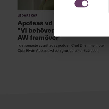
Ledarskap
Apoteas vd Pär Svärdson:
”Vi behöver ha extra mycket
AW framöver”
I det senaste avsnittet av podden Chef Dilemma möter
Cissi Elwin Apoteas vd och grundare Pär Svärdson.