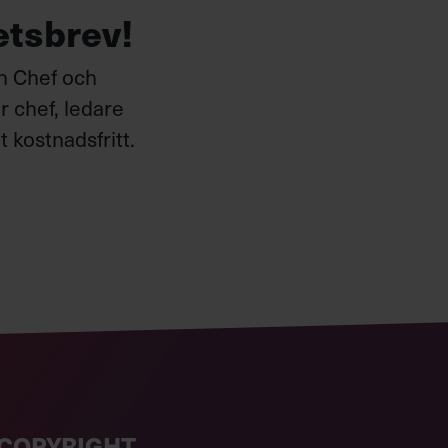
etsbrev!
ån Chef och
 chef, ledare
 kostnadsfritt.
COPYRIGHT