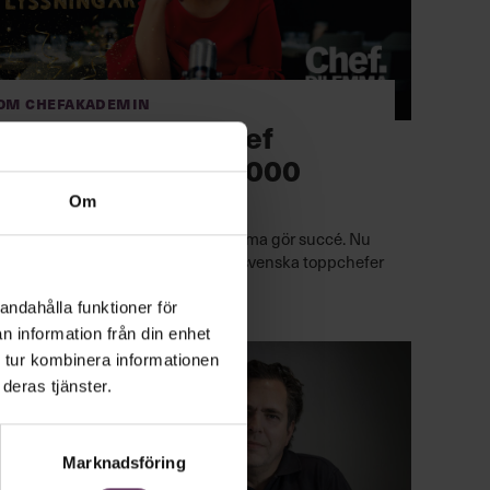
Om Chefakademin
Succé-podden Chef
Dilemma når 100 000
lyssningar
Om
Chefs ledarskapspodd Chef Dilemma gör succé. Nu
har mer än 100 000 lyssnat på hur svenska toppchefer
löser sina ledarskapsutmaningar.
andahålla funktioner för
n information från din enhet
 tur kombinera informationen
deras tjänster.
Marknadsföring