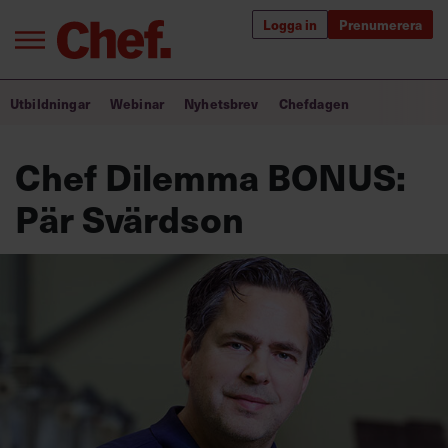
Logga in
Prenumerera
Bra ledare förändrar världen
Utbildningar
Webinar
Nyhetsbrev
Chefdagen
Innehåll från Chef
Chef Dilemma BONUS:
Utbildning för ledare
Pär Svärdson
Chefakademin+
Populära utbildningar
Annonsera
Om oss
Kontakta oss
Kundservice