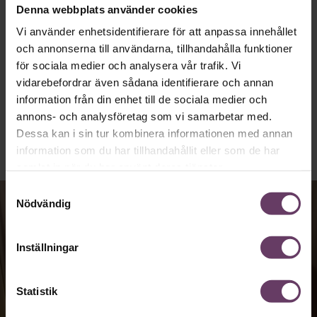
Denna webbplats använder cookies
Vi använder enhetsidentifierare för att anpassa innehållet
och annonserna till användarna, tillhandahålla funktioner
Chefakademin Talks
för sociala medier och analysera vår trafik. Vi
vidarebefordrar även sådana identifierare och annan
#15: Så vaccinerar ni er
information från din enhet till de sociala medier och
mot destruktivt
annons- och analysföretag som vi samarbetar med.
Dessa kan i sin tur kombinera informationen med annan
ledarskap
information som du har tillhandahållit eller som de har
samlat in när du har använt deras tjänster.
Samtyckesval
Nödvändig
Inställningar
Statistik