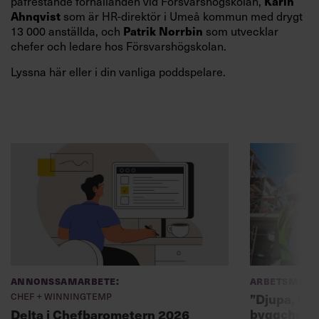
Karin
påfrestande förhållanden vid Försvarshögskolan,
Ahnqvist
som är HR-direktör i Umeå kommun med drygt
Patrik Norrbin
13 000 anställda, och
som utvecklar
chefer och ledare hos Försvarshögskolan.
Lyssna här eller i din vanliga poddspelare.
Annonssamarbete:
Arbetsmiljö
Chef + Winningtemp
”Djupa, str
byggchefer
Delta i Chefbarometern 2026