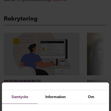
Rekrytering
Annonssamarbete:
Rekryterin
Chef + Winningtemp
”Sluta eft
som inte fi
Delta i Chefbarometern 2026
Samtycke
Information
Om