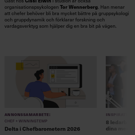
Cissi Elwin
Gäst hos
i studion är också
Tor Wennerberg
organisationspsykologen
. Han menar
att chefer behöver bli bra mycket bättre på gruppsykologi
och gruppdynamik och förklarar forskning och
vardagsverktyg som hjälper dig en bra bit på vägen.
Annonssamarbete:
Inspiration
Chef + Winningtemp
8 ledarbet
dina medar
Delta i Chefbarometern 2026