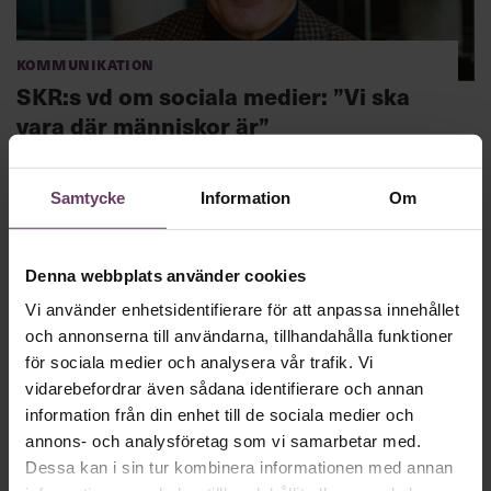
Kommunikation
SKR:s vd om sociala medier: ”Vi ska
vara där människor är”
Ett par timmar i veckan lägger Palle Lundberg, vd för SKR, på
sina Linkedin-inlägg: ”Skapar stolthet i organisationen.”
Samtycke
Information
Om
Denna webbplats använder cookies
Vi använder enhetsidentifierare för att anpassa innehållet
och annonserna till användarna, tillhandahålla funktioner
för sociala medier och analysera vår trafik. Vi
vidarebefordrar även sådana identifierare och annan
information från din enhet till de sociala medier och
annons- och analysföretag som vi samarbetar med.
Dessa kan i sin tur kombinera informationen med annan
Inspiration från Chefakademin