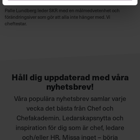
Kommuner och Regioner (SKR)
Palle Lundberg leder SKR med en målmedvetenhet och
förändringsiver som gör att alla inte hänger med. Vi
cheftestar.
Håll dig uppdaterad med våra
nyhetsbrev!
Våra populära nyhetsbrev samlar varje
vecka det bästa från Chef och
Chefakademin. Ledarskapsnytta och
inspiration för dig som är chef, ledare
och/eller HR. Missa inget – börja