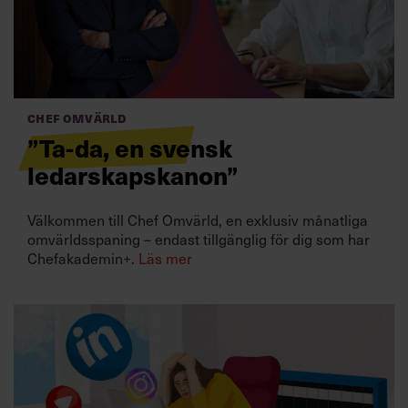
Villkor och policy för
personuppgiftsbehandling
Sök
efter:
Chef Omvärld
”Ta-da, en svensk
ledarskapskanon”
Välkommen till Chef Omvärld, en exklusiv månatliga
omvärldsspaning – endast tillgänglig för dig som har
Chefakademin+.
Läs mer
Logga in
Prenumerera