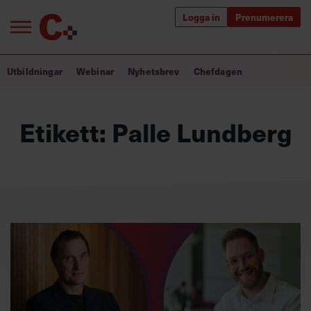
Logga in
Prenumerera
Bra ledare förändrar världen
Utbildningar
Webinar
Nyhetsbrev
Chefdagen
Innehåll från Chef
Etikett:
Palle Lundberg
Utbildning för ledare
Chefakademin+
Populära utbildningar
Annonsera
Om oss
Kontakta oss
Kundservice