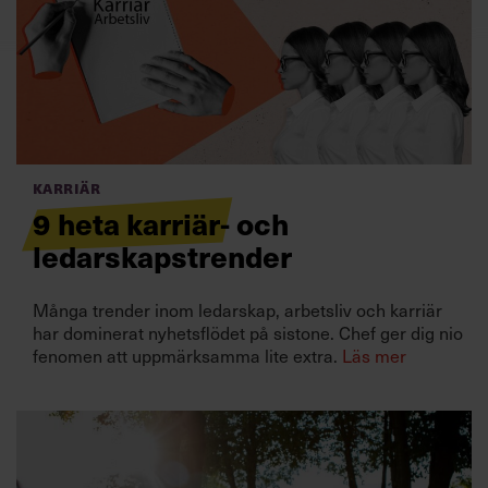
Villkor och policy för
personuppgiftsbehandling
Sök
efter:
Karriär
9 heta karriär- och
ledarskapstrender
Många trender inom ledarskap, arbetsliv och karriär
Logga in
har dominerat nyhetsflödet på sistone. Chef ger dig nio
fenomen att uppmärksamma lite extra.
Läs mer
Prenumerera