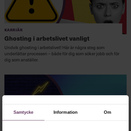
Karriär
Ghosting i arbetslivet vanligt
Undvik ghosting i arbetslivet! Här är några steg som
underlättar processen – både för dig som söker jobb och för
dig som anställer.
Samtycke
Information
Om