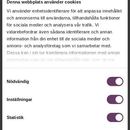
Denna webbplats använder cookies
Ledarskap
Vi använder enhetsidentifierare för att anpassa innehållet
19 oförglömliga chefshändelser från
och annonserna till användarna, tillhandahålla funktioner
året
för sociala medier och analysera vår trafik. Vi
vidarebefordrar även sådana identifierare och annan
2024 – vilket spännande och innehållsrikt år! Vi har samlat
19 chefshändelser som definierat de senaste tolv
information från din enhet till de sociala medier och
månaderna.
annons- och analysföretag som vi samarbetar med.
Dessa kan i sin tur kombinera informationen med annan
information som du har tillhandahållit eller som de har
samlat in när du har använt deras tjänster.
Samtyckesval
Nödvändig
Inställningar
Statistik
Karriär