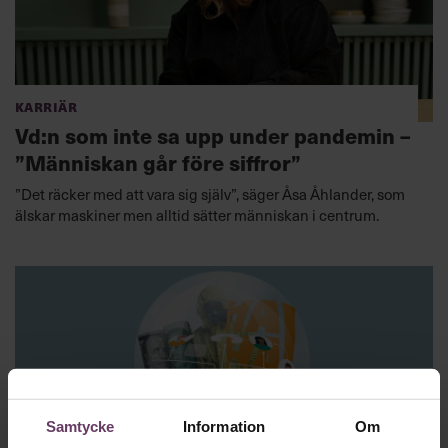
Karriär
Vd:n som inte sa upp under pandemin –
”Människan går före siffror”
”Det räcker med att vara sig själv”, säger Åsa Åhlander, som
älskar maskiner men alltid sätter människan i centrum.
Samtycke
Information
Om