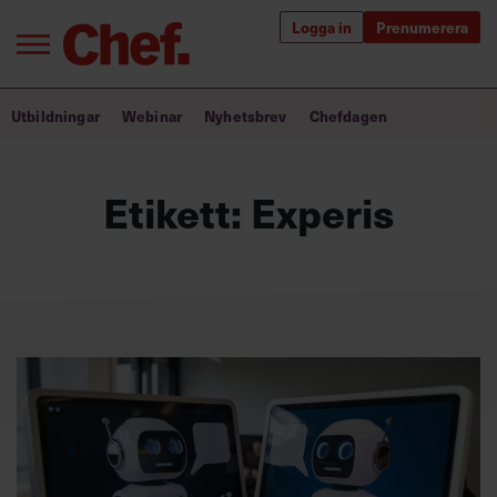
Logga in
Prenumerera
Bra ledare förändrar världen
Utbildningar
Webinar
Nyhetsbrev
Chefdagen
Innehåll från Chef
Etikett:
Experis
Utbildning för ledare
Chefakademin+
Populära utbildningar
Annonsera
Om oss
Kontakta oss
Kundservice