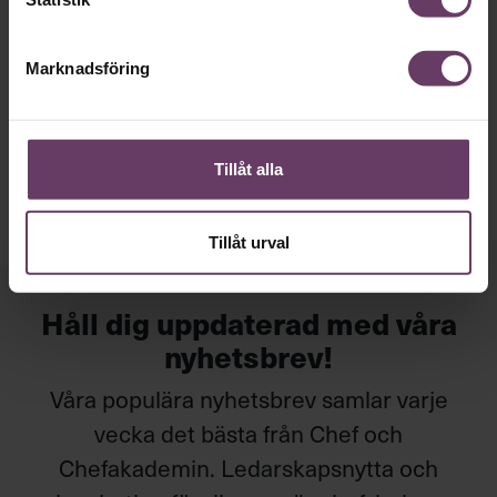
Undersökning: Därför drömmer unga
om att bli chefer
Marknadsföring
En dryg tredjedel av svenskarna drömmer om en chefsroll,
visar en ny studie. Bland unga upp till 29 år är siffran ännu
högre: Mer än hälften av dem vill bli chefer – och det är inte
lönen som är drivkraften i första hand.
Tillåt alla
Tillåt urval
Håll dig uppdaterad med våra
nyhetsbrev!
Våra populära nyhetsbrev samlar varje
vecka det bästa från Chef och
Chefakademin. Ledarskapsnytta och