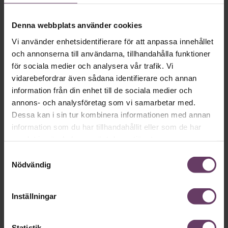
Ledarskap
Denna webbplats använder cookies
Trendspaning: Så blir coronahösten för
Vi använder enhetsidentifierare för att anpassa innehållet
dig som chef
och annonserna till användarna, tillhandahålla funktioner
Pandemin fortsätter att prägla tillvaron ​i stort och smått. Vi
för sociala medier och analysera vår trafik. Vi
spanar i kristallkulan och ser en chefsroll i förändring. Är du
vidarebefordrar även sådana identifierare och annan
redo för den nytändning som krävs?
information från din enhet till de sociala medier och
annons- och analysföretag som vi samarbetar med.
Dessa kan i sin tur kombinera informationen med annan
information som du har tillhandahållit eller som de har
samlat in när du har använt deras tjänster.
Samtyckesval
Nödvändig
Inställningar
Karriär
Statistik