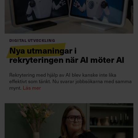
Villkor och policy för
personuppgiftsbehandling
Sök
efter:
Digital utveckling
Nya utmaningar i
rekryteringen när AI möter AI
Rekrytering med hjälp av AI blev kanske inte lika
effektivt som tänkt. Nu svarar jobbsökarna med samma
mynt.
Läs mer
Logga in
Prenumerera