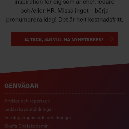
inspiration för dig som är chef, ledare
och/eller HR. Missa inget – börja
prenumerera idag! Det är helt kostnadsfritt.
JA TACK, JAG VILL HA NYHETSBREV!
GENVÄGAR
Artiklar och reportage
Ledarskapsutbildningar
Företagsanpassade utbildningar
Skaffa Chefakademin+