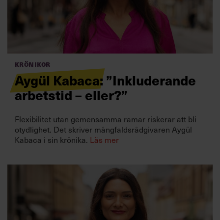
Villkor och policy för
personuppgiftsbehandling
Sök
efter:
Krönikor
Aygül Kabaca: ”Inkluderande
arbetstid – eller?”
Flexibilitet utan gemensamma ramar riskerar att bli
otydlighet. Det skriver mångfaldsrådgivaren Aygül
Kabaca i sin krönika.
Läs mer
Logga in
Prenumerera