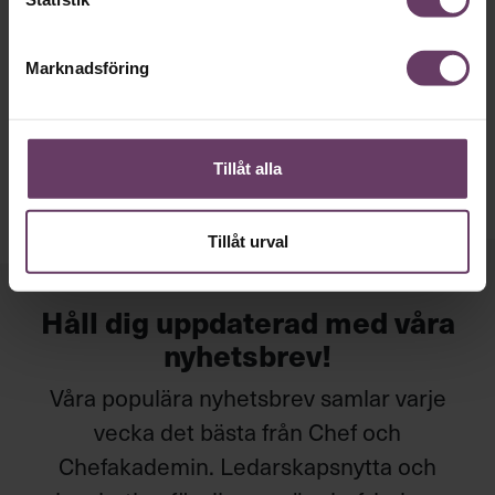
200 timmar osynligt arbete på jobbet –
en kvinnofälla
Marknadsföring
Synen på vem som gör det osynliga, icke-meriterande,
arbetet på jobbet skiljer sig markant mellan kvinnor och
män.
Tillåt alla
Tillåt urval
Håll dig uppdaterad med våra
nyhetsbrev!
Våra populära nyhetsbrev samlar varje
vecka det bästa från Chef och
Chefakademin. Ledarskapsnytta och