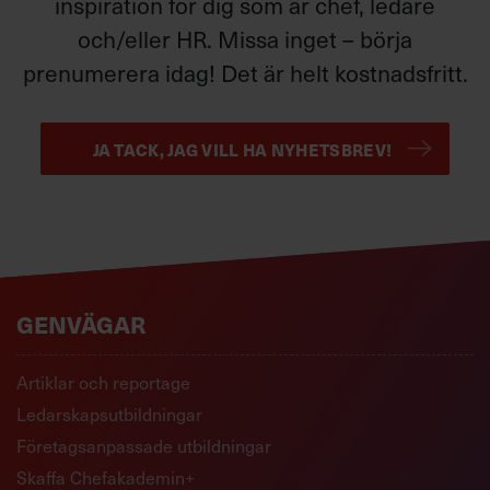
inspiration för dig som är chef, ledare
och/eller HR. Missa inget – börja
prenumerera idag! Det är helt kostnadsfritt.
JA TACK, JAG VILL HA NYHETSBREV!
GENVÄGAR
Artiklar och reportage
Ledarskapsutbildningar
Företagsanpassade utbildningar
Skaffa Chefakademin+