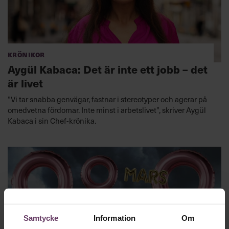
Krönikor
Aygül Kabaca: Det är inte ett jobb – det
är livet
”Vi tar snabba genvägar, fastnar i stereotyper och agerar på
omedvetna fördomar. Inte minst i arbetslivet”, skriver Aygül
Kabaca i sin Chef-krönika.
Samtycke
Information
Om