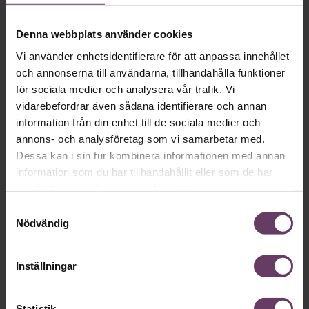
Denna webbplats använder cookies
Mångfald
Vi använder enhetsidentifierare för att anpassa innehållet
Chefs 8 mest lästa texter om
och annonserna till användarna, tillhandahålla funktioner
jämställdhet senaste året
för sociala medier och analysera vår trafik. Vi
Är jämställdheten under attack? Här är våra åtta mest lästa
vidarebefordrar även sådana identifierare och annan
texter om jämställdhet och inkludering det senaste året.
information från din enhet till de sociala medier och
annons- och analysföretag som vi samarbetar med.
Dessa kan i sin tur kombinera informationen med annan
information som du har tillhandahållit eller som de har
samlat in när du har använt deras tjänster.
Samtyckesval
Nödvändig
Inställningar
Arbetsmiljö
Statistik