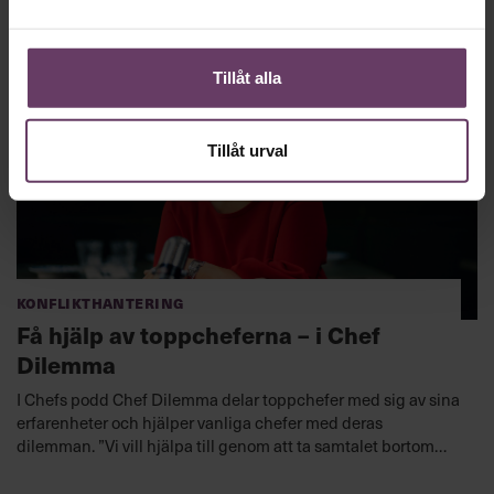
med det? I sin senaste krönika samlar Cissi Elwin
redaktionens värsta ledarskapsfloskler – och vad de
egentligen betyder...
Tillåt alla
Tillåt urval
Konflikthantering
Få hjälp av toppcheferna – i Chef
Dilemma
I Chefs podd Chef Dilemma delar toppchefer med sig av sina
erfarenheter och hjälper vanliga chefer med deras
dilemman. ”Vi vill hjälpa till genom att ta samtalet bortom
ledarskapsklyschor och istället prata konkret kring
vardagsledarskap och rollen som chef,” säger Cissi Elwin,