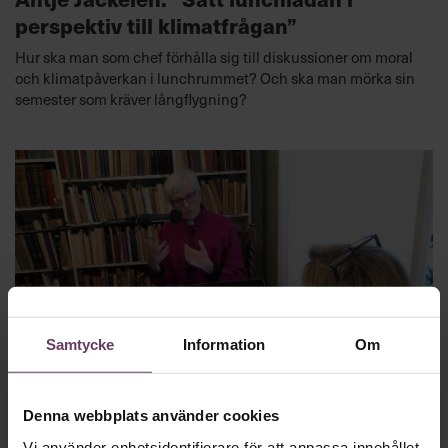
perspektiv till klimatfrågan”
Hur ska man som chef förhålla sig till diskussioner om moral
och klimatpåverkan i lunchrummet? Och ska man mörka sin
semester som kräver långflygning?
Samtycke
Information
Om
Beslutsfattande
Ärkebiskopen: ”Så kan du växa från
Denna webbplats använder cookies
chef till ledare”
Vi använder enhetsidentifierare för att anpassa innehållet