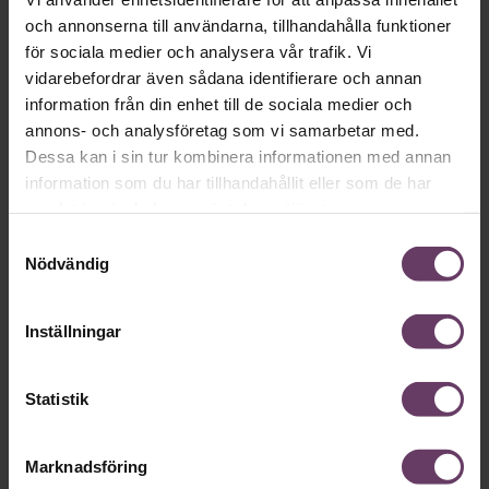
Väx från chef till ledare. Sveriges ärkebiskop Antje Jackelén
och annonserna till användarna, tillhandahålla funktioner
vet hur. ”Vi vill ju ha ledare som är helt och fullt människor
för sociala medier och analysera vår trafik. Vi
och inte någon sorts teknokratiska robotar”, säger hon i nya
avsnittet av Chef Dilemma, som släpps idag.
vidarebefordrar även sådana identifierare och annan
information från din enhet till de sociala medier och
annons- och analysföretag som vi samarbetar med.
Dessa kan i sin tur kombinera informationen med annan
information som du har tillhandahållit eller som de har
samlat in när du har använt deras tjänster.
Samtyckesval
Nödvändig
Inställningar
Kommunikation
Cissi Elwin: ”Varför är ledarskap så
Statistik
förknippat med floskler?”
Det här med att ”vi måste gasa och bromsa samtidigt" och
Marknadsföring
"tack för din idé, vi marinerar den" – vad menas egentligen