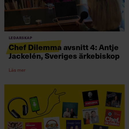
Villkor och policy för
personuppgiftsbehandling
Sök
efter:
Ledarskap
Chef Dilemma avsnitt 4: Antje
Jackelén, Sveriges ärkebiskop
Läs mer
Logga in
Prenumerera