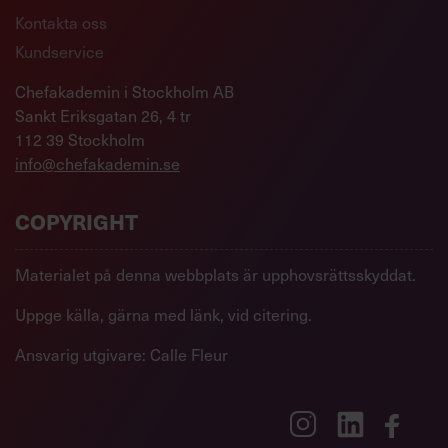
Kontakta oss
Kundservice
Chefakademin i Stockholm AB
Sankt Eriksgatan 26, 4 tr
112 39 Stockholm
info@chefakademin.se
COPYRIGHT
Materialet på denna webbplats är upphovsrättsskyddat.
Uppge källa, gärna med länk, vid citering.
Ansvarig utgivare: Calle Fleur