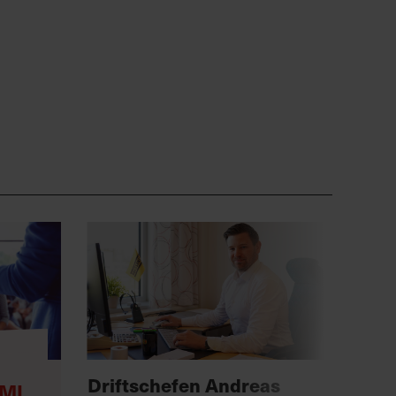
Anno
Driftschefen Andreas
MI