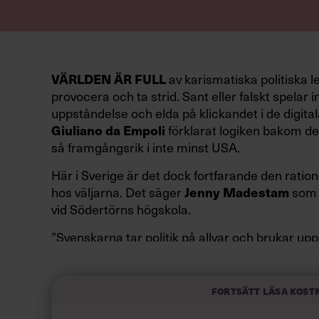
VÄRLDEN ÄR FULL
av karismatiska politiska l
provocera och ta strid. Sant eller falskt spelar in
uppståndelse och elda på klickandet i de digital
Giuliano da Empoli
förklarat logiken bakom den
så framgångsrik i inte minst USA.
Här i Sverige är det dock fortfarande den ration
hos väljarna. Det säger
Jenny Madestam
som 
vid Södertörns högskola.
”Svenskarna tar politik på allvar och brukar up
av att vara kunniga, kompetenta och stå med båd
partiledare i foträta skor än en känslomässig sp
sammanfatta de önskningar som svenskarna för
Fortsätt läsa kost