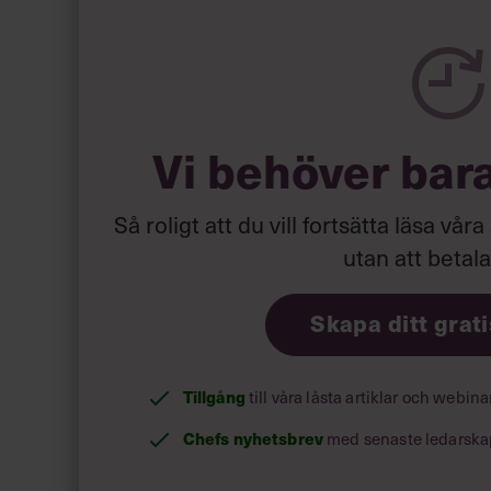
Läs mer:
Siri Wikander: ”Le
Vi behöver bar
Så roligt att du vill fortsätta läsa våra
utan att betal
Skapa ditt grat
Tillgång
till våra låsta artiklar och webin
Chefs nyhetsbrev
med senaste ledarska