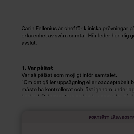
Carin Fellenius är chef för kliniska prövningar
erfarenhet av svåra samtal. Här leder hon dig g
avslut.
1. Var påläst
Var så påläst som möjligt inför samtalet.
”Om det gäller uppsägning eller oacceptabelt 
måste ha kontrollerat och läst igenom underla
besked. Dokumentera sedan hur samtalet går”, 
Tänk på att hålla samtalet så nära som möjligt i a
Fortsätt läsa kost
”Negativ kritik är lättast att åtgärda direkt. S
pratar illa om varandra och skapar dålig stämni