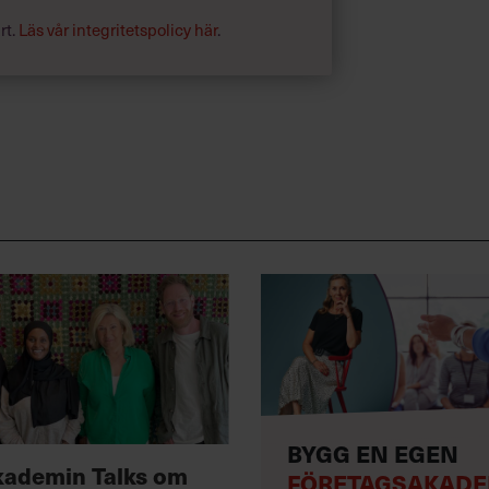
rt.
Läs vår integritetspolicy här
.
BYGG EN EGEN
kademin Talks om
FÖRETAGSAKADE