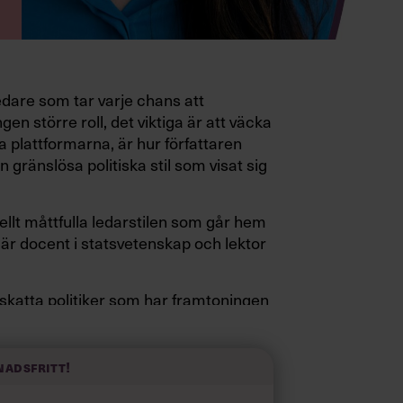
edare som tar varje chans att
gen större roll, det viktiga är att väcka
a plattformarna, är hur författaren
 gränslösa politiska stil som visat sig
ellt måttfulla ledarstilen som går hem
är docent i statsvetenskap och lektor
pskatta politiker som har framtoningen
a fötterna på jorden. Hellre en tråkig
elevink i högklackat, är hur jag brukar
 fram i undersökningar.”
nadsfritt!