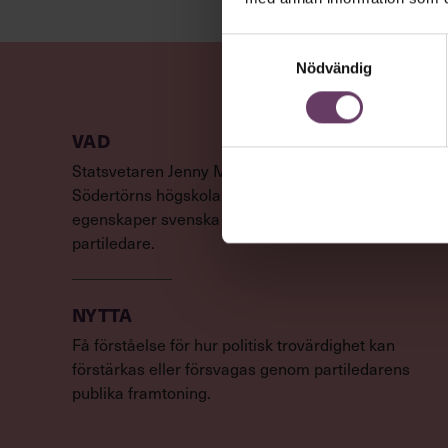
Samtyckesval
Nödvändig
VAD
Statsvetaren Jenny Madestam, lektor vid
Södertörns högskola, går igenom vilka
egenskaper svenska väljare värderar hos en
partiledare.
NYTTA
Få förståelse för hur politisk trovärdighet kan
förstärkas eller försvagas genom partiledarens
publika framtoning.