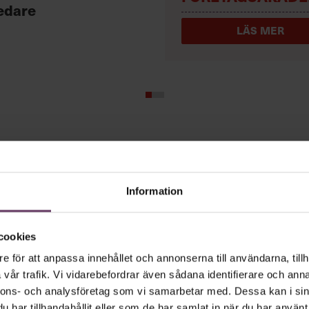
edare
LÄS MER
tiledare vara
Information
ur och galna utspel? Nej, det är inget fö
cookies
ande den måttfulla partiledarstilen som gå
e för att anpassa innehållet och annonserna till användarna, tillh
”Hellre en tråkig partiledare i foträta sk
vår trafik. Vi vidarebefordrar även sådana identifierare och anna
ckat.”
nnons- och analysföretag som vi samarbetar med. Dessa kan i sin
har tillhandahållit eller som de har samlat in när du har använt 