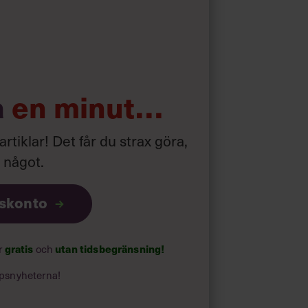
d som i början av pandemin”
a
en minut…
 artiklar! Det får du strax göra,
a något
.
iskonto
gratis
utan tidsbegränsning!
ar
och
psnyheterna!