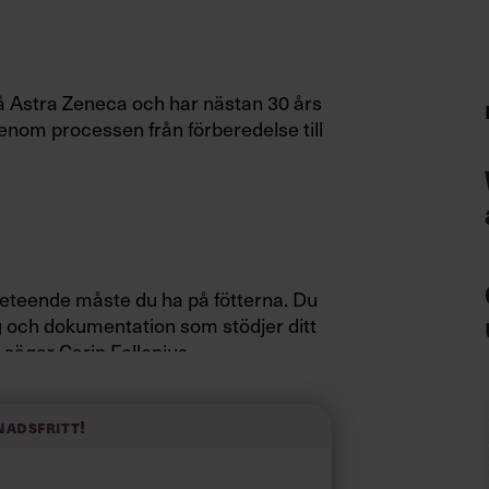
 på Astra Zeneca och har nästan 30 års
enom processen från förberedelse till
beteende måste du ha på fötterna. Du
g och dokumentation som stödjer ditt
säger Carin Fellenius.
nslutning till det som inträffat.
nadsfritt!
amtidigt slipper man att medarbetare
ng”, säger Carin Fellenius.