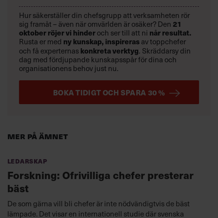
Hur säkerställer din chefsgrupp att verksamheten rör
sig framåt – även när omvärlden är osäker? Den
21
oktober
röjer vi hinder
och ser till att ni
når resultat.
Rusta er med
ny kunskap,
inspireras
av toppchefer
och få experternas
konkreta verktyg
.
Skräddarsy din
dag med fördjupande kunskapsspår för dina och
organisationens behov just nu.
BOKA TIDIGT OCH SPARA 30 %
Mer på ämnet
Ledarskap
Forskning: Ofrivilliga chefer presterar
bäst
De som gärna vill bli chefer är inte nödvändigtvis de bäst
lämpade. Det visar en internationell studie där svenska