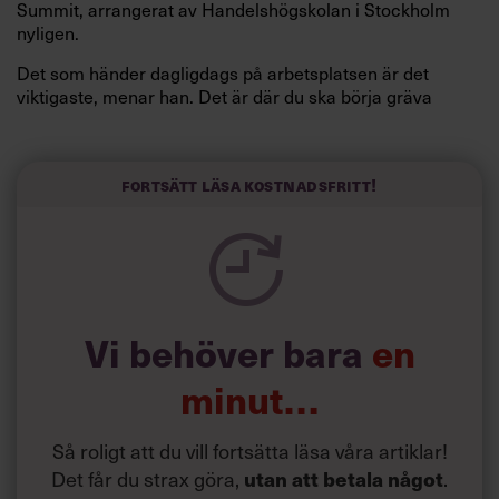
Summit, arrangerat av Handelshögskolan i Stockholm
nyligen.
Det som händer dagligdags på arbetsplatsen är det
viktigaste, menar han. Det är där du ska börja gräva
redan i dag.
Här är Björn Lundins tre enkla åtgärder som tagit skruv
och höjt arbetsglädjen på Google:
Fortsätt läsa kostnadsfritt!
Vi behöver bara
en
minut…
Så roligt att du vill fortsätta läsa våra artiklar!
Det får du strax göra,
.
utan att betala något