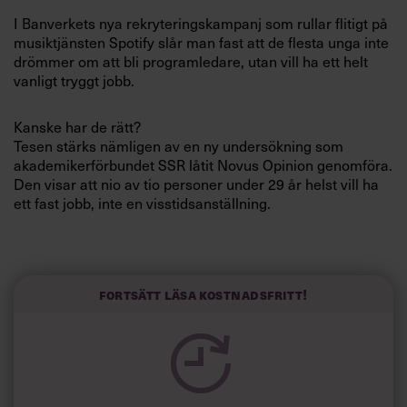
Villkor och policy för
I Banverkets nya rekryteringskampanj som rullar flitigt på
personuppgiftsbehandling
musiktjänsten Spotify slår man fast att de flesta unga inte
drömmer om att bli programledare, utan vill ha ett helt
vanligt tryggt jobb.
Sök
efter:
Kanske har de rätt?
Tesen stärks nämligen av en ny undersökning som
akademikerförbundet SSR låtit Novus Opinion genomföra.
Den visar att nio av tio personer under 29 år helst vill ha
ett fast jobb, inte en visstidsanställning.
»Myten om att ungdomar vill ha visstidsanställningar kan
avlivas«, säger Akademikerförbundet SSRs
Logga in
förhandlingschef Eva Fagerberg i en kommentar.
Fortsätt läsa kostnadsfritt!
Prenumerera
Undersökningen genomfördes i oktober månad och
omfattar 1 000 intervjuer.
Den visar också att sex av tio unga är positiva till