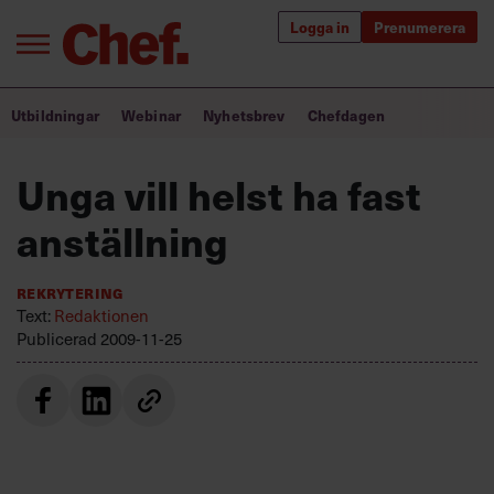
Logga in
Prenumerera
Bra ledare förändrar världen
Utbildningar
Webinar
Nyhetsbrev
Chefdagen
Innehåll från Chef
Unga vill helst ha fast
Utbildning för ledare
anställning
Chefakademin+
Rekrytering
Populära utbildningar
Text:
Redaktionen
Publicerad
2009-11-25
Annonsera
Om oss
Kontakta oss
Kundservice