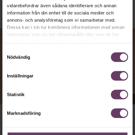
vidarebefordrar även sådana identifierare och annan
information från din enhet till de sociala medier och
annons- och analysföretag som vi samarbetar med.
Dessa kan i sin tur kombinera informationen med annan
information som du har tillhandahållit eller som de har
samlat in när du har använt deras tjänster.
Samtyckesval
Nödvändig
Inställningar
Statistik
Appen Sinceerly imiterar vd:ars kortfattade språk.
Marknadsföring
att nå och besvarar inte alltid
VD:AR KAN VARA SVÅRA
mejl från främlingar. Men studenten
på
Ben Horwitz
Harvard Business School kom på ett trick: Han skapade