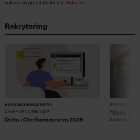
saknar en grundutbildning.
Boka nu
Rekrytering
Annonssamarbete:
Rekryterin
Chef + Winningtemp
”Sluta eft
som inte fi
Delta i Chefbarometern 2026