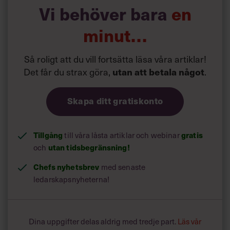
turordningsreglerna i LAS (Lagen om anställningsskydd).
Vi behöver bara
en
minut…
Så roligt att du vill fortsätta läsa våra artiklar!
Det får du strax göra,
.
utan att betala något
Skapa ditt gratiskonto
Tillgång
till våra låsta artiklar och webinar
gratis
och
utan tidsbegränsning!
Chefs nyhetsbrev
med senaste
ledarskapsnyheterna!
Dina uppgifter delas aldrig med tredje part.
Läs vår