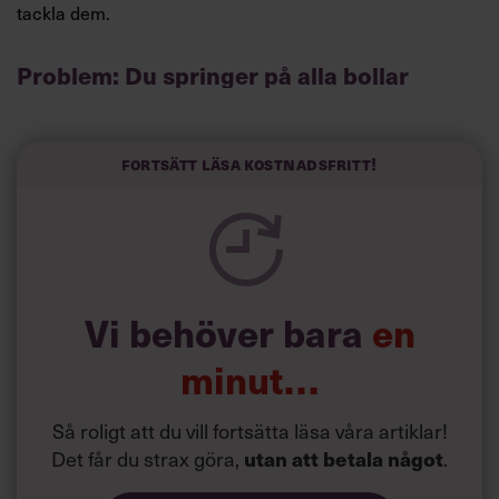
tackla dem.
Problem: Du springer på alla bollar
Visst är det härligt med engagemang, och du gillar ju att
vara så uppslukad av jobbet att du nästan glömmer bort
att du jobbar. Problemet är bara att den inställningen gör
Fortsätt läsa kostnadsfritt!
dig både stressad och utmattad. Till slut så pass att du
inte lyckas koncentrera dig på någonting alls när du
springer på alla bollar och försöker sätta dig in i precis
allt.
Vi behöver bara
en
minut…
Så roligt att du vill fortsätta läsa våra artiklar!
Det får du strax göra,
utan att betala något
.