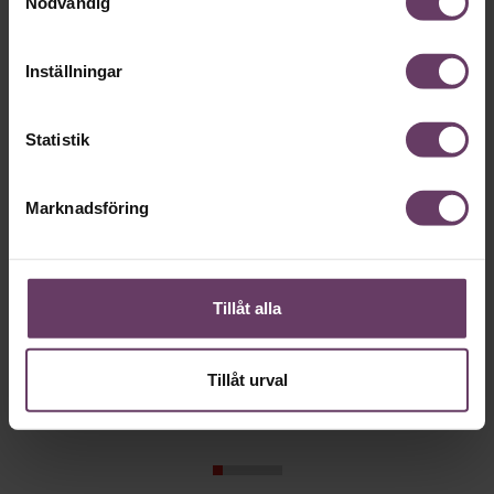
Nödvändig
Rekrytering
Inställningar
Statistik
Marknadsföring
Tillåt alla
Ledarskap
Rekryterin
Forskning: Ofrivilliga chefer
”Sluta eft
presterar bäst
som inte fi
Tillåt urval