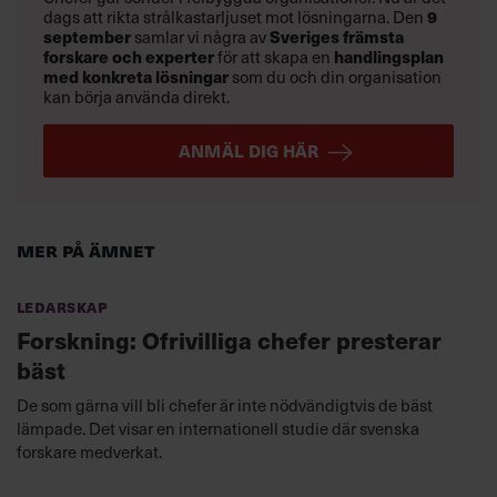
dags att rikta strålkastarljuset mot lösningarna. Den
9
september
samlar vi några av
Sveriges främsta
forskare och experter
för att skapa en
handlingsplan
med konkreta lösningar
som du och din organisation
kan börja använda direkt.
ANMÄL DIG HÄR
Mer på ämnet
Ledarskap
Forskning: Ofrivilliga chefer presterar
bäst
De som gärna vill bli chefer är inte nödvändigtvis de bäst
lämpade. Det visar en internationell studie där svenska
forskare medverkat.