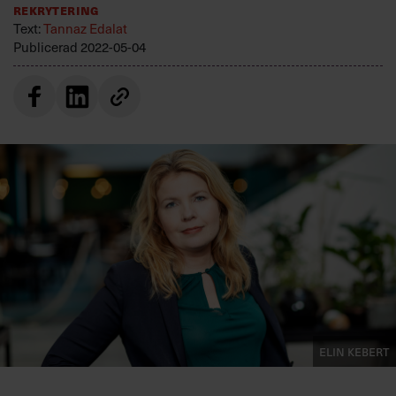
Rekrytering
Villkor och policy för
Text:
Tannaz Edalat
personuppgiftsbehandling
Publicerad
2022-05-04
Sök
efter:
Logga in
Prenumerera
Elin Kebert