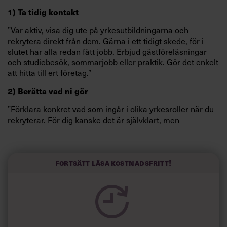
1) Ta tidig kontakt
”Var aktiv, visa dig ute på yrkesutbildningarna och
rekrytera direkt från dem. Gärna i ett tidigt skede, för i
slutet har alla redan fått jobb. Erbjud gästföreläsningar
och studiebesök, sommarjobb eller praktik. Gör det enkelt
att hitta till ert företag.”
2) Berätta vad ni gör
”Förklara konkret vad som ingår i olika yrkesroller när du
rekryterar. För dig kanske det är självklart, men
jobbkandidaterna är inga tankeläsare. Beskriv vad
projektledaren förväntas göra, inte bara att du söker en
sådan, i jobbannonser, på hemsidan eller när du
gästföreläser. Det har vi sett fungerar bra, men är något vi
Fortsätt läsa kostnadsfritt!
behöver jobba mer med”, säger Elin Kebert.
Läs också:
Utmaningarna för