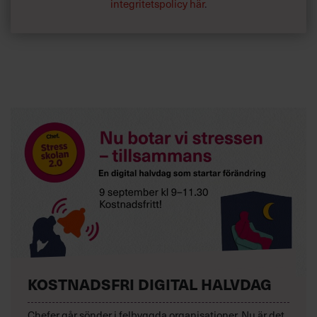
integritetspolicy här
.
KOSTNADSFRI DIGITAL HALVDAG
Chefer går sönder i felbyggda organisationer. Nu är det