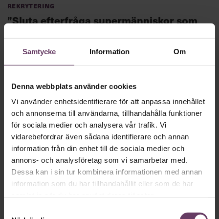
Rekrytering
”Sluta efterfråga supermänniskor som
inte finns”
Självgående, stresstålig och proaktiv. Platsannonserna är
Samtycke
Information
Om
ofta fyllda av uppskruvade krav. I Skellefteå kommun är
målet att sänka trösklarna.
Denna webbplats använder cookies
Vi använder enhetsidentifierare för att anpassa innehållet
·
Utbildning
Leda verksamhet
och annonserna till användarna, tillhandahålla funktioner
Ledarskap för erfarna chefer och
för sociala medier och analysera vår trafik. Vi
vidarebefordrar även sådana identifierare och annan
ledare
information från din enhet till de sociala medier och
Utbildning med övernattning,
47 950 kr
annons- och analysföretag som vi samarbetar med.
Motivera, engagera och inspirera medarbetarna! För dig
Dessa kan i sin tur kombinera informationen med annan
som har erfarenhet av att vara chef eller ledare, men
information som du har tillhandahållit eller som de har
saknar en grundutbildning.
Boka nu
samlat in när du har använt deras tjänster.
Samtyckesval