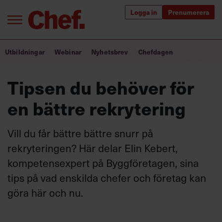
Logga in
Prenumerera
Bra ledare förändrar världen
Utbildningar
Webinar
Nyhetsbrev
Chefdagen
Innehåll från Chef
Tipsen du behöver för
Utbildning för ledare
en bättre rekrytering
Chefakademin+
Vill du får bättre bättre snurr på
Populära utbildningar
rekryteringen? Här delar Elin Kebert,
kompetensexpert på Byggföretagen, sina
tips på vad enskilda chefer och företag kan
Annonsera
göra här och nu.
Om oss
Kontakta oss
Kundservice