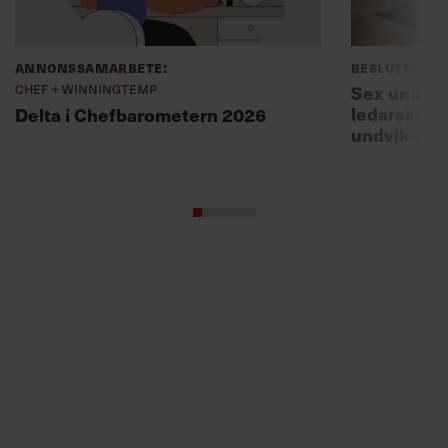
Annonssamarbete:
Beslutsfatt
Chef + Winningtemp
Sex unders
ledarskaps
Delta i Chefbarometern 2026
undviker 