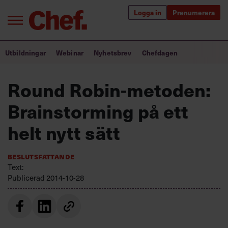
Logga in
Prenumerera
Bra ledare förändrar världen
Utbildningar
Webinar
Nyhetsbrev
Chefdagen
Innehåll från Chef
Round Robin-metoden:
Utbildning för ledare
Brainstorming på ett
Chefakademin+
helt nytt sätt
Populära utbildningar
Beslutsfattande
Text:
Publicerad
2014-10-28
Annonsera
Om oss
Kontakta oss
Kundservice