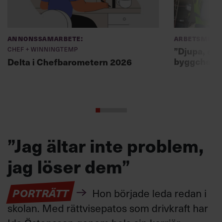
Annonssamarbete:
Arbetsmiljö
Chef + Winningtemp
”Djupa, str
byggchefer
Delta i Chefbarometern 2026
”Jag ältar inte problem,
jag löser dem”
PORTRÄTT
Hon började leda redan i
skolan. Med rättvisepatos som drivkraft har