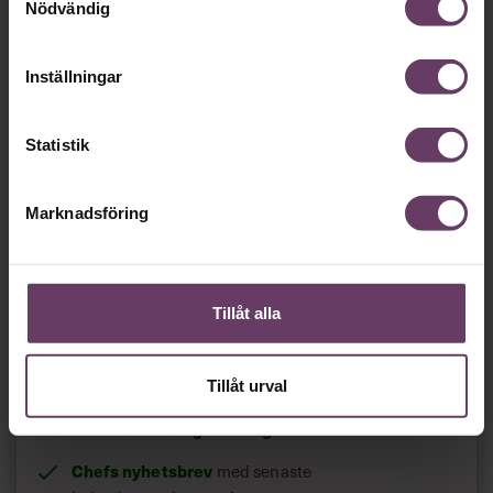
Nödvändig
Inställningar
Vi behöver bara
en
Statistik
minut…
Marknadsföring
Så roligt att du vill fortsätta läsa våra artiklar!
Det får du strax göra,
utan att betala något
.
Tillåt alla
Skapa ditt gratiskonto
Tillåt urval
Tillgång
gratis
till våra låsta artiklar och webinar
utan tidsbegränsning!
och
Chefs nyhetsbrev
med senaste