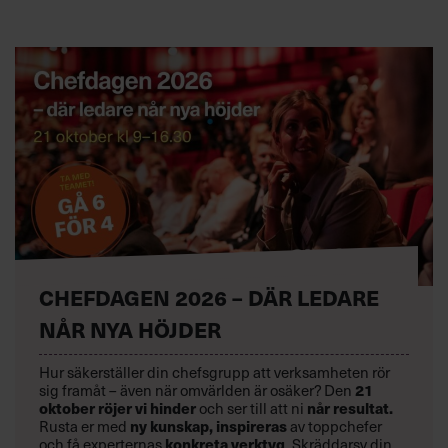
CHEFDAGEN 2026 – DÄR LEDARE
NÅR NYA HÖJDER
Hur säkerställer din chefsgrupp att verksamheten rör
21
sig framåt – även när omvärlden är osäker? Den
oktober
röjer vi hinder
når resultat.
och ser till att ni
ny kunskap,
inspireras
Rusta er med
av toppchefer
konkreta verktyg
och få experternas
.
Skräddarsy din