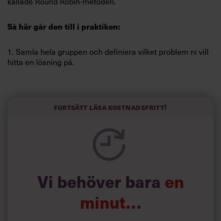
kallade Round Robin-metoden.
Så här går den till i praktiken:
1. Samla hela gruppen och definiera vilket problem ni vill
hitta en lösning på.
2. Gå laget runt och låt var och en föreslå en lösning på
problemet. Den som inte kommer på något att säga säger
Fortsätt läsa kostnadsfritt!
”pass”.
3. Fortsätt med en ny runda tills samtliga personer har
passat. Då är sessionen slut och ni har förhoppningsvis
kommit på ett antal uppslag att gå vidare med.
Vi behöver bara
en
minut…