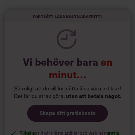
Här är Björn Lundins tre enkla åtgärder som tagit skruv
och höjt arbetsglädjen på Google:
Fortsätt läsa kostnadsfritt!
Vi behöver bara
en
minut…
Så roligt att du vill fortsätta läsa våra artiklar!
Det får du strax göra,
utan att betala något
.
Skapa ditt gratiskonto
Tillgång
gratis
till våra låsta artiklar och webinar