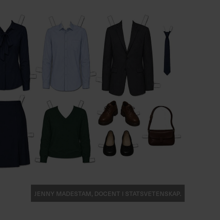
Jenny Madestam, docent i statsvetenskap.