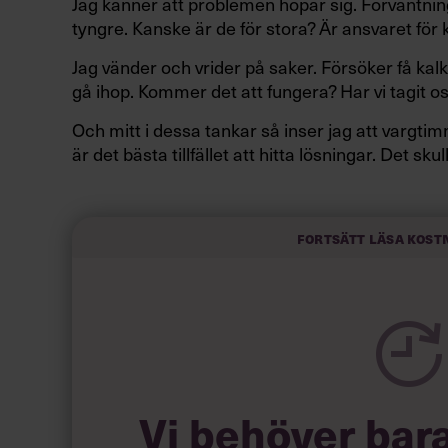
Jag känner att problemen hopar sig. Förväntni
tyngre. Kanske är de för stora? Är ansvaret för
Jag vänder och vrider på saker. Försöker få kal
gå ihop. Kommer det att fungera? Har vi tagit o
Och mitt i dessa tankar så inser jag att vargti
är det bästa tillfället att hitta lösningar. Det sk
att man bäst löser kärleksproblemen medan ma
eller
.
hurts
Here come those tears again
I våra roller som ledare brottas vi dagligen m
Fortsätt läsa kost
tynga oss. Vi blir osäkra och handlingsförlamade
som väljer att se problemen som utmaningar och
dem som vägrar köpa att ett problem är någon
Vi behöver bar