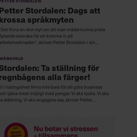
Petter Stordalen
Petter Stordalen: Dags att
krossa språkmyten
”Det finns en stor myt om att man måste kunna prata
flytande svenska för att komma in på
arbetsmarknaden”, skriver Petter Stordalen i sin
krönika.
Mångfald
Stordalen: Ta ställning för
regnbågens alla färger!
Vi i näringslivet finns inte bara för att göra business
och tjäna mest möjligt med pengar. Vi ska tycka. Vi ska
ta ställning. Vi ska engagera oss, skriver Petter
Stordalen.