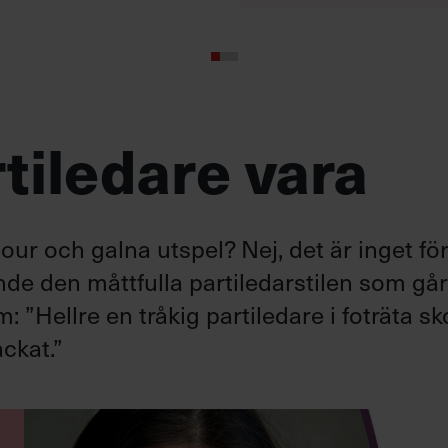
tiledare vara
ur och galna utspel? Nej, det är inget fö
ande den måttfulla partiledarstilen som gå
”Hellre en tråkig partiledare i foträta sk
ckat.”