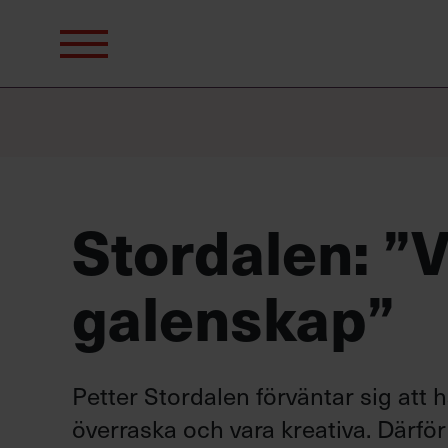
Sök
efter:
Stordalen: ”
galenskap”
Petter Stordalen förväntar sig att
överraska och vara kreativa. Därfö