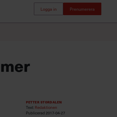
webinar
Logga in
Prenumerera
Populära
Logga in
Prenumerera
utbildningar
Ny som chef
Leda utan att vara chef
 mer
UGL – Utveckling av grupp och
ledare
Ledarskap för erfarna chefer och
ledare
Petter Stordalen
Text:
Redaktionen
Publicerad
2017-04-27