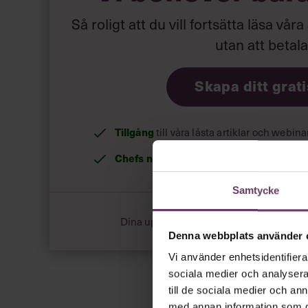
Så roligt att du vill fortsätta läsa våra
utan att betal
Skapa ditt grat
Tillgång
till våra låsta artiklar och webin
Chefs nyhetsbrev
med senaste ledarska
Samtycke
Dina uppgifter delas aldrig med tredje pa
Denna webbplats använder 
Vi använder enhetsidentifierar
sociala medier och analysera 
till de sociala medier och a
med annan information som du 