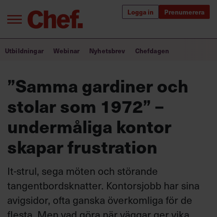
Logga in
Prenumerera
Bra ledare förändrar världen
Utbildningar
Webinar
Nyhetsbrev
Chefdagen
Innehåll från Chef
”Samma gardiner och
Utbildning för ledare
stolar som 1972” –
Chefakademin+
undermåliga kontor
Populära utbildningar
skapar frustration
It-strul, sega möten och störande
Annonsera
tangentbordsknatter. Kontorsjobb har sina
Om oss
avigsidor, ofta ganska överkomliga för de
Kontakta oss
flesta. Men vad göra när väggar ger vika,
Kundservice