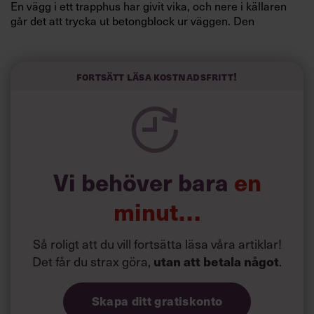
En vägg i ett trapphus har givit vika, och nere i källaren
går det att trycka ut betongblock ur väggen. Den
renovering det pratats om sedan 90-talet låter fortfarande
vänta på sig.
Fortsätt läsa kostnadsfritt!
Läs också:
Forskare frågande till
kontorstrend: ”Varför vända
tillbaka?”
Vi behöver bara
en
KONTORSFASTIGHET FRÅN 1972
minut…
Så roligt att du vill fortsätta läsa våra artiklar!
Det får du strax göra,
.
utan att betala något
Skapa ditt gratiskonto