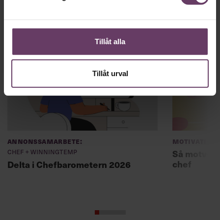
Arbetsmiljö
Tillåt alla
Tillåt urval
Annonssamarbete:
Motivation
Chef + Winningtemp
Så motverk
chef
Delta i Chefbarometern 2026