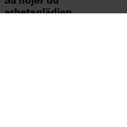
arbetsglädjen
TIPS
Vad är det egentligen som får
medarbetarna att känna lust, och hur kan du
som chef lyfta arbetsglädjen? Här är tre tips
från Googles nordiska hr-chef.
Arbetsmiljö
Text:
Sara Hammarkrantz
Publicerad
2026-08-07