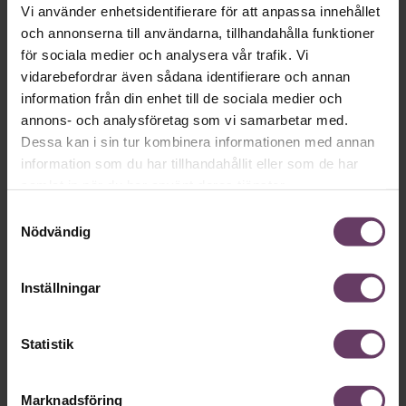
Vi använder enhetsidentifierare för att anpassa innehållet
och annonserna till användarna, tillhandahålla funktioner
Mer på ämnet
för sociala medier och analysera vår trafik. Vi
vidarebefordrar även sådana identifierare och annan
information från din enhet till de sociala medier och
Arbetsmiljö
annons- och analysföretag som vi samarbetar med.
Så höjer du arbetsglädjen
Dessa kan i sin tur kombinera informationen med annan
Höj arbetsglädjen med dessa tre tips från Björn Lundin, hr-
information som du har tillhandahållit eller som de har
chef på Google i Norden.
samlat in när du har använt deras tjänster.
Samtyckesval
Motivation
Nödvändig
Så motverkar du din ensamhet som
chef
Inställningar
Det är ensamt på toppen brukar det heta. Särskilt drabbade
är nyblivna chefer, som efter pandemin har det än svårare än
tidigare.
Statistik
Marknadsföring