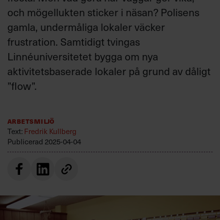
Villkor och policy för
och mögellukten sticker i näsan? Polisens
personuppgiftsbehandling
gamla, undermåliga lokaler väcker
frustration. Samtidigt tvingas
Sök
Linnéuniversitetet bygga om nya
efter:
aktivitetsbaserade lokaler på grund av dåligt
”flow”.
Arbetsmiljö
Text:
Fredrik Kullberg
Publicerad
2025-04-04
Logga in
Prenumerera