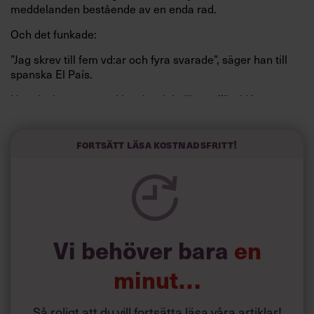
meddelanden bestående av en enda rad.
Och det funkade:
”Jag skrev till fem vd:ar och fyra svarade”, säger han till
spanska El País.
Horwitz har nu utvecklat sitt trick till en affärsidé: appen
Sinceerly som konverterar formellt och minutiöst
välskrivna texter – likt de som skapas av AI – till den
kortfattat slarviga vd-stilen.
Fortsätt läsa kostnadsfritt!
Vi behöver bara
en
minut…
Så roligt att du vill fortsätta läsa våra artiklar!