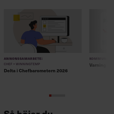
Annonssamarbete:
Kommunikat
Chef + Winningtemp
Varning fö
Delta i Chefbarometern 2026
Så höjer du