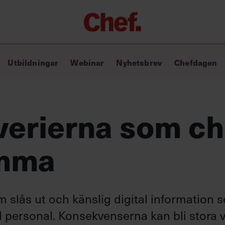
Chefakademin+
Utbildningar
Webinar
Nyhetsbrev
Chefdagen
Lyft ditt ledarskap med C+
Masterclass
Verktyg i vardagen
Ledarskapsbiblioteket
verierna som ch
Ledarskapstest
Chef GPT – din chefsassistent i
ömma
fickan
m slås ut och känslig digital information 
d personal. Konsekvenserna kan bli stora vi