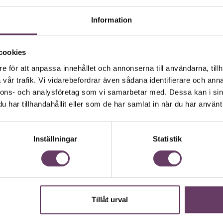
ldirektör Maria Ågren erkänner
h döms för att ha röjt
Information
nders Ygeman (S) och
 efter hotet om en
cookies
e för att anpassa innehållet och annonserna till användarna, tillh
vår trafik. Vi vidarebefordrar även sådana identifierare och anna
ar tagit år att utveckla och kostat
nnons- och analysföretag som vi samarbetar med. Dessa kan i sin
iga buggar och säkerhetsproblem.
har tillhandahållit eller som de har samlat in när du har använt 
lig elevdokumentation läcker ut. När
han enkelt kan få ut namn och
Stockholm, stängs plattformen en hel
Inställningar
Statistik
s öppet på nätet efter en it-attack
ol. Läckta dokument som visar SEB:s
placerade i en svensk stad,
Tillåt urval
erg och uppgifter om riksdagens