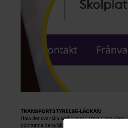
TRANSPORTSTYRELSE-LÄCKAN
Hela det svenska körkortsregistret samt känslig
och tunnelbana blir tillgängligt för icke säkerhe