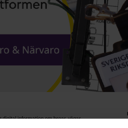
 digital information om broar, vägar
tskontrollerad personal i utlandet när