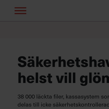
Sök
efter:
Säkerhetsha
helst vill gl
38 000 läckta filer, kassasystem so
delas till icke säkerhetskontrollera