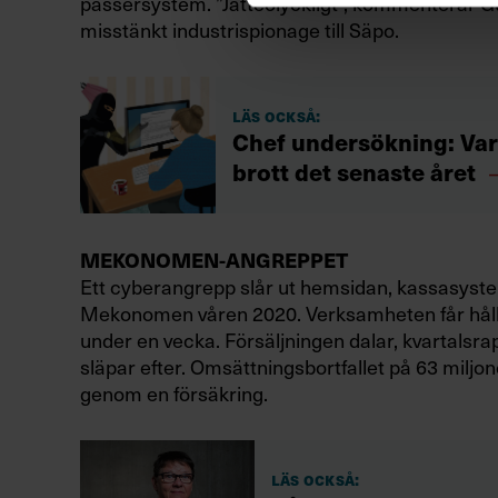
passersystem. ”Jätteolyckligt”, kommenterar 
misstänkt industrispionage till Säpo.
Läs också:
Chef undersökning: Var t
brott det senaste året
MEKONOMEN-ANGREPPET
Ett cyberangrepp slår ut hemsidan, kassasyst
Mekonomen våren 2020. Verksamheten får hål
under en vecka. Försäljningen dalar, kvartalsr
släpar efter. Omsättningsbortfallet på 63 miljo
genom en försäkring.
Läs också: