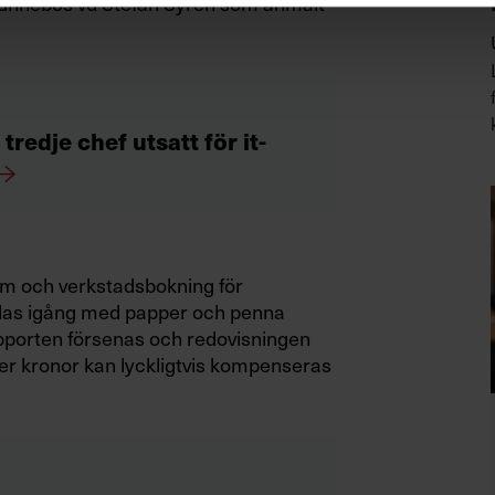
Gunnebos vd Stefan Syrén som anmält
redje chef utsatt för it-
em och verkstadsbokning för
las igång med papper och penna
apporten försenas och redovisningen
ner kronor kan lyckligtvis kompenseras