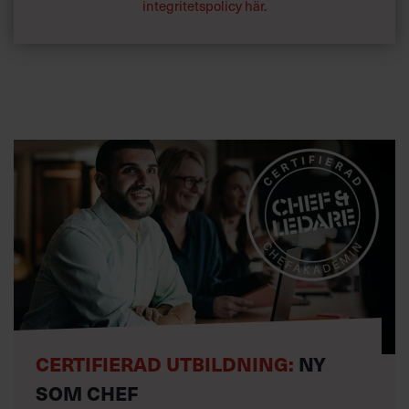
integritetspolicy här
.
CERTIFIERAD UTBILDNING:
NY
SOM CHEF