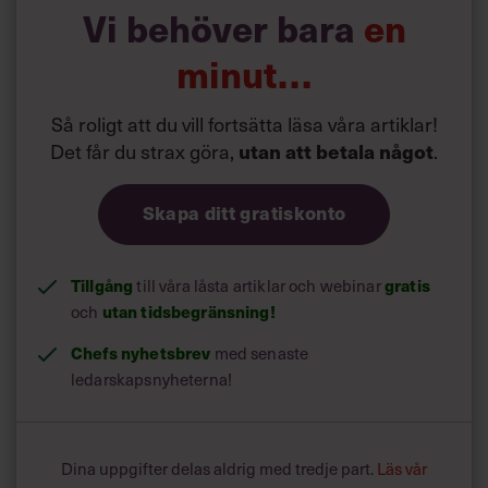
Hur ska man reagera då?
Vi behöver bara
en
»Var öppen, se till att besvara frågor. Som chef känner
man sig lätt jagad och vill komma undan. Men det bästa
minut…
är att vara tillgänglig och själv ta initiativ. Svarar du inte
på frågor kommer det att uppfattas som att du försöker
dölja något«, säger Karina Folkesson.
Så roligt att du vill fortsätta läsa våra artiklar!
Det får du strax göra,
utan att betala något
.
Hennes tips är att anordna en presskonferens, eller
skicka ut en pressrelease. Då kan du själv välja vad du vill
Skapa ditt gratiskonto
förmedla. Om du är under hård press kan du vänta med
att kommentera och spara dina uttalanden till
presskonferensen.
Tillgång
till våra låsta artiklar och webinar
gratis
och
utan tidsbegränsning!
Chefs nyhetsbrev
med senaste
ledarskapsnyheterna!
Dina uppgifter delas aldrig med tredje part.
Läs vår