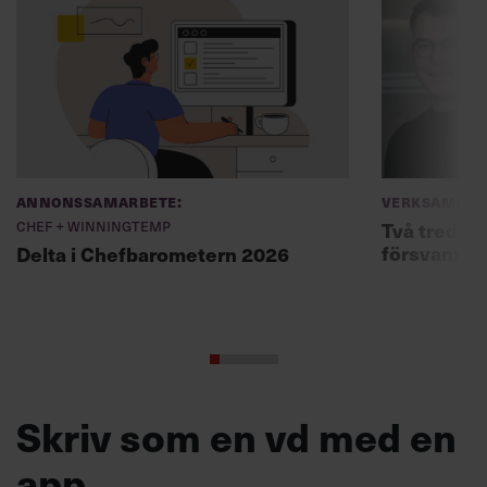
Annonssamarbete:
Verksamhet
Chef + Winningtemp
Två tredjed
försvann –
Delta i Chefbarometern 2026
Skriv som en vd med en
app