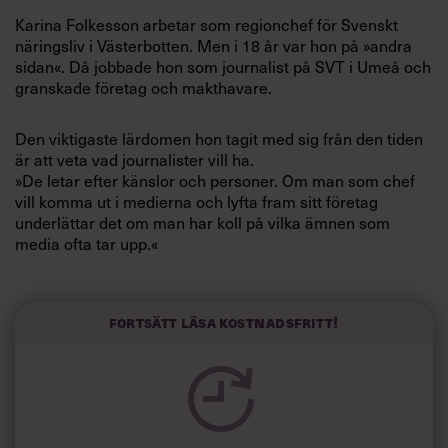
Villkor och policy för
Karina Folkesson arbetar som regionchef för Svenskt
personuppgiftsbehandling
näringsliv i Västerbotten. Men i 18 år var hon på »andra
sidan«. Då jobbade hon som journalist på SVT i Umeå och
granskade företag och makthavare.
Sök
efter:
Den viktigaste lärdomen hon tagit med sig från den tiden
är att veta vad journalister vill ha.
»De letar efter känslor och personer. Om man som chef
vill komma ut i medierna och lyfta fram sitt företag
underlättar det om man har koll på vilka ämnen som
media ofta tar upp.«
Vanliga ämnen är integration, jämställdhet och
Logga in
miljöfrågor. Gör er avdelning eller företag något positivt
Fortsätt läsa kostnadsfritt!
inom de områdena, så tipsa medierna om det.
Prenumerera
Men det vanliga scenariot brukar vara att medierna
rapporterar om något negativt inom er organisation.