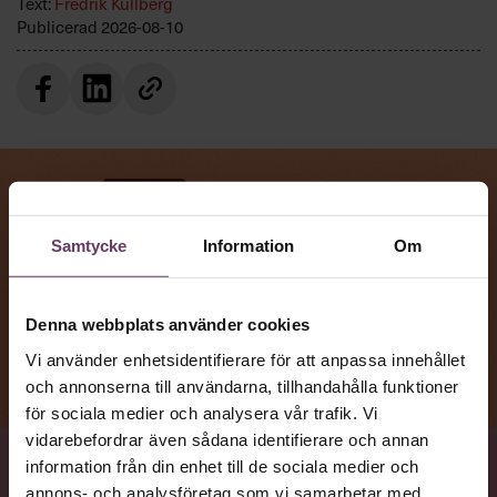
Text:
Fredrik Kullberg
Publicerad
2026-08-10
Samtycke
Information
Om
Denna webbplats använder cookies
Vi använder enhetsidentifierare för att anpassa innehållet
och annonserna till användarna, tillhandahålla funktioner
för sociala medier och analysera vår trafik. Vi
vidarebefordrar även sådana identifierare och annan
information från din enhet till de sociala medier och
VAD
annons- och analysföretag som vi samarbetar med.