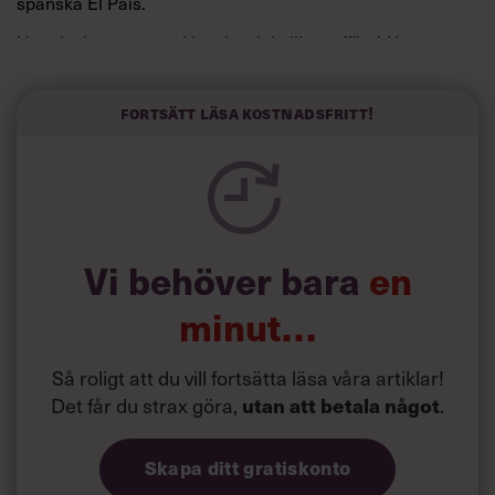
spanska El País.
Horwitz har nu utvecklat sitt trick till en affärsidé: appen
Sinceerly som konverterar formellt och minutiöst
välskrivna texter – likt de som skapas av AI – till den
kortfattat slarviga vd-stilen.
Fortsätt läsa kostnadsfritt!
Vi behöver bara
en
minut…
Så roligt att du vill fortsätta läsa våra artiklar!
Det får du strax göra,
utan att betala något
.
Skapa ditt gratiskonto