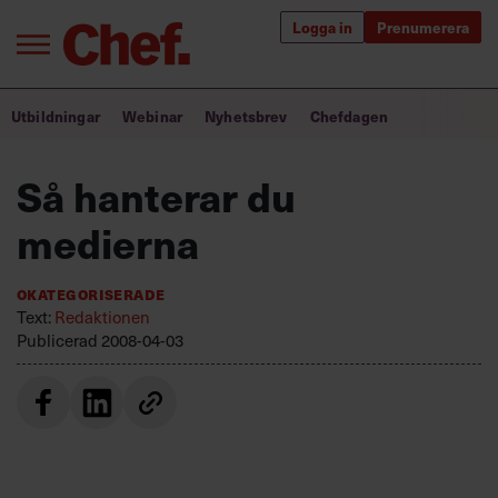
Logga in
Prenumerera
Bra ledare förändrar världen
Utbildningar
Webinar
Nyhetsbrev
Chefdagen
Innehåll från Chef
Så hanterar du
Utbildning för ledare
medierna
Chefakademin+
Okategoriserade
Populära utbildningar
Text:
Redaktionen
Publicerad
2008-04-03
Annonsera
Om oss
Kontakta oss
Kundservice