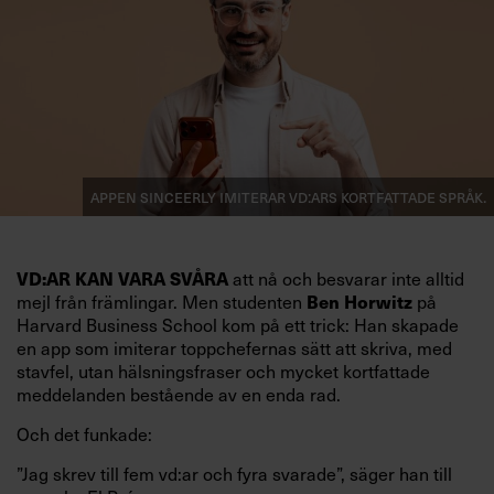
Appen Sinceerly imiterar vd:ars kortfattade språk.
VD:AR KAN VARA SVÅRA
att nå och besvarar inte alltid
mejl från främlingar. Men studenten
Ben Horwitz
på
Harvard Business School kom på ett trick: Han skapade
en app som imiterar toppchefernas sätt att skriva, med
stavfel, utan hälsningsfraser och mycket kortfattade
meddelanden bestående av en enda rad.
Och det funkade:
”Jag skrev till fem vd:ar och fyra svarade”, säger han till