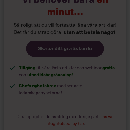
minut…
Vanliga misstag
Så roligt att du vill fortsätta läsa våra artiklar!
Det får du strax göra,
utan att betala något
.
Skapa ditt gratiskonto
på ett nytt jobb:
Tillgång
till våra låsta artiklar och webinar
gratis
och
utan tidsbegränsning!
Chefs nyhetsbrev
med senaste
ledarskapsnyheterna!
Dina uppgifter delas aldrig med tredje part.
Läs vår
integritetspolicy här
.