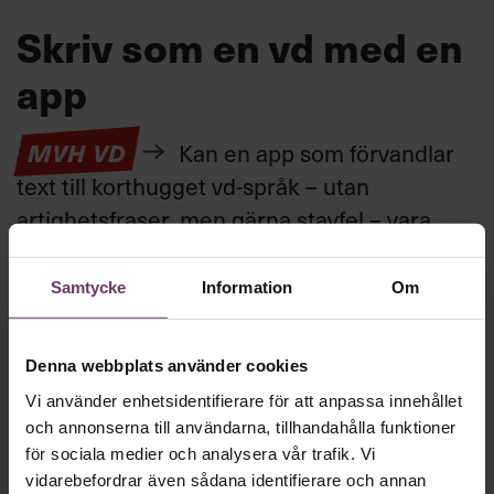
Skriv som en vd med en
app
MVH VD
Kan en app som förvandlar
text till korthugget vd-språk – utan
artighetsfraser, men gärna stavfel – vara
vägen för den som vill nå fram till
toppcheferna?
Samtycke
Information
Om
Kommunikation
Denna webbplats använder cookies
Text:
Fredrik Kullberg
Vi använder enhetsidentifierare för att anpassa innehållet
Publicerad
2026-08-07
och annonserna till användarna, tillhandahålla funktioner
för sociala medier och analysera vår trafik. Vi
vidarebefordrar även sådana identifierare och annan