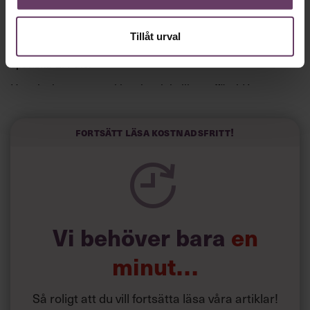
Och det funkade:
Tillåt urval
”Jag skrev till fem vd:ar och fyra svarade”, säger han till
spanska El País.
Horwitz har nu utvecklat sitt trick till en affärsidé: appen
Sinceerly som konverterar formellt och minutiöst
välskrivna texter – likt de som skapas av AI – till den
kortfattat slarviga vd-stilen.
Fortsätt läsa kostnadsfritt!
Vi behöver bara
en
minut…
Så roligt att du vill fortsätta läsa våra artiklar!