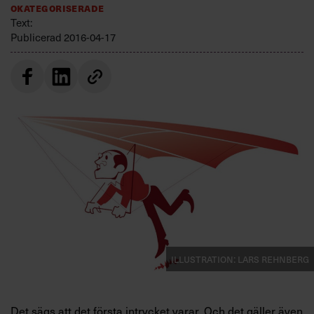
Okategoriserade
Villkor och policy för
Text:
personuppgiftsbehandling
Publicerad
2016-04-17
Sök
efter:
Logga in
Prenumerera
Illustration: Lars Rehnberg
Det sägs att det första intrycket varar. Och det gäller även