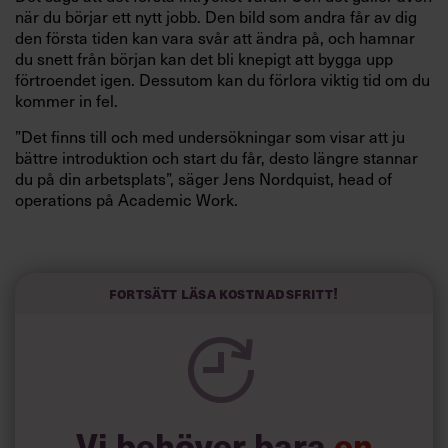
när du börjar ett nytt jobb. Den bild som andra får av dig
den första tiden kan vara svår att ändra på, och hamnar
du snett från början kan det bli knepigt att bygga upp
förtroendet igen. Dessutom kan du förlora viktig tid om du
kommer in fel.
”Det finns till och med undersökningar som visar att ju
bättre introduktion och start du får, desto längre stannar
du på din arbetsplats”, säger Jens Nordquist, head of
operations på Academic Work.
För att starten ska bli så bra som möjligt är det viktigt att
du redan från början stämmer av vilka förväntningar som
finns på dig från din egen chef.
Fortsätt läsa kostnadsfritt!
”Hur ska ert samarbete fungera? Vad har du för mål? Vilka
förväntningar finns det? Vad behöver du lära dig om
verksamheten? Sitt inte och vänta på att han eller hon ska
kontakta dig, utan ta det initiativet själv. Min uppfattning
är att det brukar vara väldigt uppskattat.”
Vi behöver bara
en