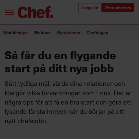
Logga in
Prenumerera
Bra ledare förändrar världen
Utbildningar
Webinar
Nyhetsbrev
Chefdagen
Innehåll från Chef
Så får du en flygande
Utbildning för ledare
start på ditt nya jobb
Chefakademin+
Sätt tydliga mål, vårda dina relationer och
Populära utbildningar
klargör vilka förväntningar som finns. Det är
några tips för att få en bra start och göra ett
lysande första intryck när du börjar på ett
Annonsera
nytt chefsjobb.
Om oss
Kontakta oss
Kundservice