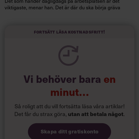
Det som händer dagligdags på arbetsplatsen är det
viktigaste, menar han. Det är där du ska börja gräva
redan i dag.
Här är Björn Lundins tre enkla åtgärder som tagit skruv
och höjt arbetsglädjen på Google:
Fortsätt läsa kostnadsfritt!
Vi behöver bara
en
minut…
Så roligt att du vill fortsätta läsa våra artiklar!
Det får du strax göra,
utan att betala något
.
Skapa ditt gratiskonto