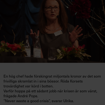
Villkor och policy för
personuppgiftsbehandling
Sök
efter:
Logga in
En hög chef hade förskingrat miljontals kronor av det som
Prenumerera
frivilliga skramlat in i sina bössor. Röda Korsets
trovärdighet var körd i botten.
Varför hoppa på ett sådant jobb när krisen är som värst,
frågade André Pops.
”Never waste a good crisis”, svarar Ulrika.