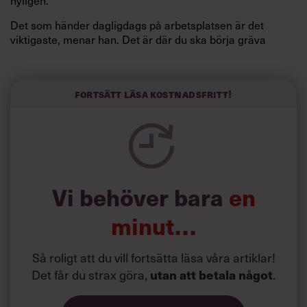
Det som händer dagligdags på arbetsplatsen är det
viktigaste, menar han. Det är där du ska börja gräva
redan i dag.
Här är Björn Lundins tre enkla åtgärder som tagit skruv
och höjt arbetsglädjen på Google:
Fortsätt läsa kostnadsfritt!
Vi behöver bara
en
minut…
Så roligt att du vill fortsätta läsa våra artiklar!
Det får du strax göra,
.
utan att betala något