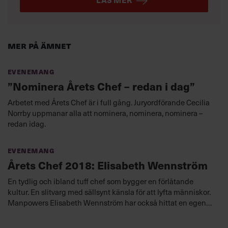
Mer på ämnet
Evenemang
”Nominera Årets Chef – redan i dag”
Arbetet med Årets Chef är i full gång. Juryordförande Cecilia
Norrby uppmanar alla att nominera, nominera, nominera –
redan idag.
Evenemang
Årets Chef 2018: Elisabeth Wennström
En tydlig och ibland tuff chef som bygger en förlåtande
kultur. En slitvarg med sällsynt känsla för att lyfta människor.
Manpowers Elisabeth Wennström har också hittat en egen
lönsam ledarskapsmodell för framtiden.