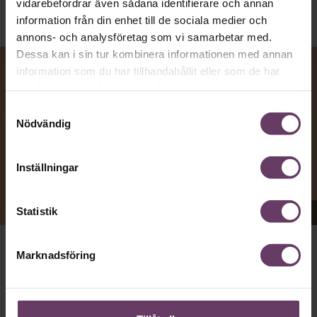
vidarebefordrar även sådana identifierare och annan
information från din enhet till de sociala medier och
annons- och analysföretag som vi samarbetar med.
Dessa kan i sin tur kombinera informationen med annan
information som du har tillhandahållit eller som de har
samlat in när du har använt deras tjänster.
Samtyckesval
Nödvändig
Inställningar
Appen Sinceerly imiterar vd:ars kortfattade språk.
Statistik
Marknadsföring
att nå och besvarar inte alltid
VD:AR KAN VARA SVÅRA
mejl från främlingar. Men studenten
på
Ben Horwitz
Harvard Business School kom på ett trick: Han skapade
en app som imiterar toppchefernas sätt att skriva, med