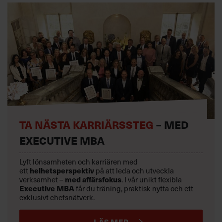
TA NÄSTA KARRIÄRSSTEG
– MED
EXECUTIVE MBA
Lyft lönsamheten och karriären med
ett
helhetsperspektiv
på att leda och utveckla
verksamhet –
med affärsfokus
. I vår unikt flexibla
Executive MBA
får du träning, praktisk nytta och ett
exklusivt chefsnätverk.
LÄS MER