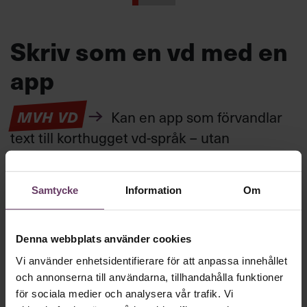
Skriv som en vd med en
app
MVH VD
Kan en app som förvandlar
text till korthugget vd-språk – utan
artighetsfraser, men gärna stavfel – vara
vägen för den som vill nå fram till
Samtycke
Information
Om
toppcheferna?
Denna webbplats använder cookies
Kommunikation
Vi använder enhetsidentifierare för att anpassa innehållet
Text:
Fredrik Kullberg
Publicerad
2026-08-07
och annonserna till användarna, tillhandahålla funktioner
för sociala medier och analysera vår trafik. Vi