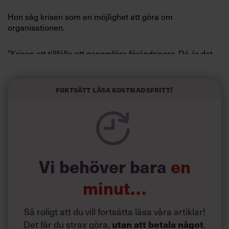
Hon såg krisen som en möjlighet att göra om
organisationen.
”Krisen ett tillfälle att genomföra förändringar. Då är det
lätt för alla att se vad som är bra för organisationen på
längre sikt.”
Fortsätt läsa kostnadsfritt!
När krisen väl pågick valde Röda Korset att begränsa sin
medverkan i media.
”Du kan inte kommunicera dig ur en kris, du måste göra
din hemläxa. Jag jobbade inåt i stället för att
kommunicera externt.”
Vi behöver bara
en
minut…
Så roligt att du vill fortsätta läsa våra artiklar!
Det får du strax göra,
.
utan att betala något