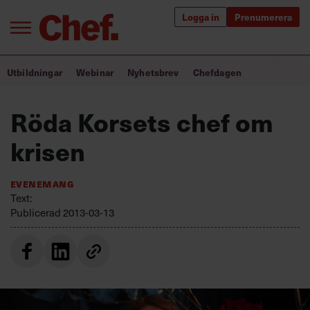
Logga in
Prenumerera
Bra ledare förändrar världen
Utbildningar
Webinar
Nyhetsbrev
Chefdagen
Innehåll från Chef
Röda Korsets chef om
Utbildning för ledare
krisen
Chefakademin+
Evenemang
Populära utbildningar
Text:
Publicerad
2013-03-13
Annonsera
Om oss
Kontakta oss
Kundservice