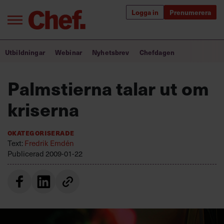
Logga in
Prenumerera
Bra ledare förändrar världen
Utbildningar
Webinar
Nyhetsbrev
Chefdagen
Innehåll från Chef
Palmstierna talar ut om
Utbildning för ledare
kriserna
Chefakademin+
Okategoriserade
Populära utbildningar
Text:
Fredrik Emdén
Publicerad
2009-01-22
Annonsera
Om oss
Kontakta oss
Kundservice