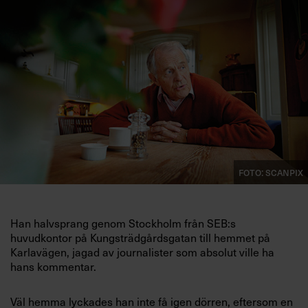
Villkor och policy för
personuppgiftsbehandling
Sök
efter:
Foto: Scanpix
Logga in
Han halvsprang genom Stockholm från SEB:s
Prenumerera
huvudkontor på Kungsträdgårdsgatan till hemmet på
Karlavägen, jagad av journalister som absolut ville ha
hans kommentar.
Väl hemma lyckades han inte få igen dörren, eftersom en