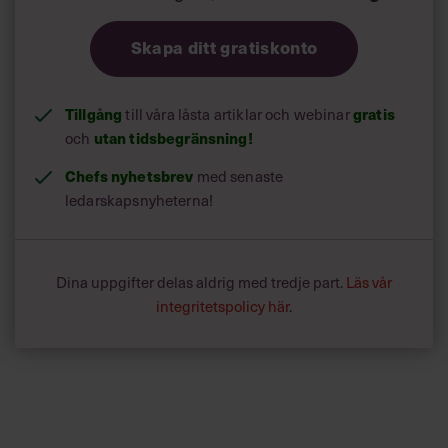
vice ordförande, tog sin hand från honom genom att inte
ens vilja diskutera det han stod anklagad för.
Skapa ditt gratiskonto
Tillgång
till våra låsta artiklar och webinar
gratis
och
utan tidsbegränsning!
Chefs nyhetsbrev
med senaste
ledarskapsnyheterna!
Dina uppgifter delas aldrig med tredje part.
Läs vår
integritetspolicy här
.