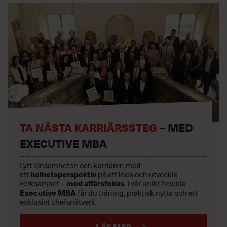
TA NÄSTA KARRIÄRSSTEG
– MED
EXECUTIVE MBA
Lyft lönsamheten och karriären med
ett
helhetsperspektiv
på att leda och utveckla
verksamhet –
med affärsfokus
. I vår unikt flexibla
Executive MBA
får du träning, praktisk nytta och ett
exklusivt chefsnätverk.
LÄS MER