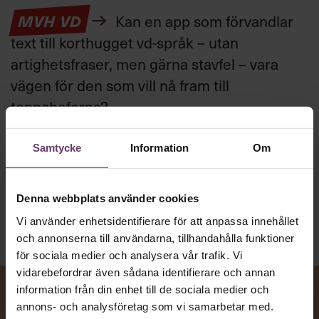
MVH VD
Kan en app som förvandlar
text till korthugget vd-språk – utan
artighetsfraser, men gärna stavfel – vara
vägen för den som vill nå fram till
toppcheferna?
Samtycke
Information
Om
Kommunikation
Text:
Fredrik Kullberg
Publicerad
2026-08-07
Denna webbplats använder cookies
Vi använder enhetsidentifierare för att anpassa innehållet
och annonserna till användarna, tillhandahålla funktioner
för sociala medier och analysera vår trafik. Vi
vidarebefordrar även sådana identifierare och annan
information från din enhet till de sociala medier och
annons- och analysföretag som vi samarbetar med.