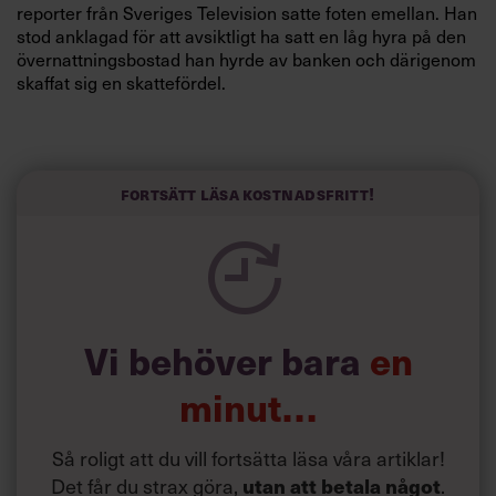
reporter från Sveriges Television satte foten emellan. Han
stod anklagad för att avsiktligt ha satt en låg hyra på den
övernattningsbostad han hyrde av banken och därigenom
skaffat sig en skattefördel.
Hur hade han hamnat här?
Han var ju SEB:s guldgosse, med en imponerande karriär
som över tre decennier tagit honom från en tjänst på
Fortsätt läsa kostnadsfritt!
Stockholms Enskilda Banks kreditavdelning till rollen som
koncernchef. På vägen hade han som vd varit en av
hjärnorna bakom fusionen med Skandbanken.
Som en del av släkten Wallenberg – hans mamma var
kusin med Marcus Wallenberg – var det självklart att han
Vi behöver bara
en
skulle jobba på banken. »Jag drömde inte om att göra
något annat än det«, säger han.
minut…
Nu löpte han gatlopp. Bokstavligen.
Så roligt att du vill fortsätta läsa våra artiklar!
Och inte blev det bättre av att Peter Wallenberg, familjens
huvudman, Marcus Wallenbergs arvtagare och bankens
Det får du strax göra,
.
utan att betala något