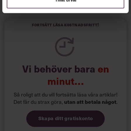
Horwitz har nu utvecklat sitt trick till en affärsidé: appen
Sinceerly som konverterar formellt och minutiöst
välskrivna texter – likt de som skapas av AI – till den
kortfattat slarviga vd-stilen.
Fortsätt läsa kostnadsfritt!
Vi behöver bara
en
minut…
Så roligt att du vill fortsätta läsa våra artiklar!
Det får du strax göra,
.
utan att betala något
Skapa ditt gratiskonto