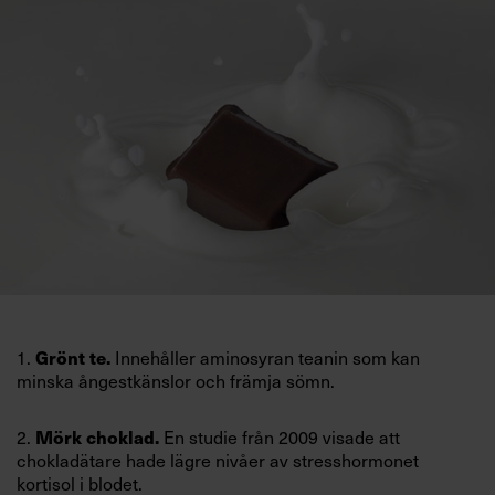
Villkor och policy för
personuppgiftsbehandling
Sök
efter:
Logga in
Grönt te.
1.
Innehåller aminosyran teanin som kan
Prenumerera
minska ångestkänslor och främja sömn.
Mörk choklad.
2.
En studie från 2009 visade att
chokladätare hade lägre nivåer av stresshormonet
kortisol i blodet.