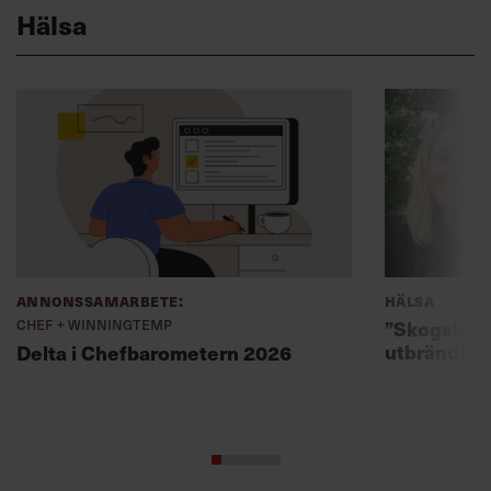
Hälsa
Annonssamarbete:
Hälsa
Chef + Winningtemp
”Skogsbad 
utbrändhet
Delta i Chefbarometern 2026