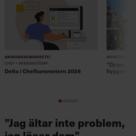
Annonssamarbete:
Arbetsmiljö
Chef + Winningtemp
”Djupa, str
byggchefer
Delta i Chefbarometern 2026
”Jag ältar inte problem,
jag löser dem”