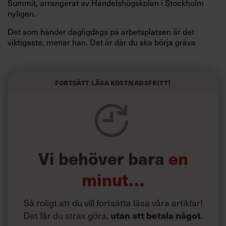
Summit, arrangerat av Handelshögskolan i Stockholm
nyligen.
Det som händer dagligdags på arbetsplatsen är det
viktigaste, menar han. Det är där du ska börja gräva
redan i dag.
Här är Björn Lundins tre enkla åtgärder som tagit skruv
och höjt arbetsglädjen på Google:
Fortsätt läsa kostnadsfritt!
Vi behöver bara
en
minut…
Så roligt att du vill fortsätta läsa våra artiklar!
Det får du strax göra,
utan att betala något
.