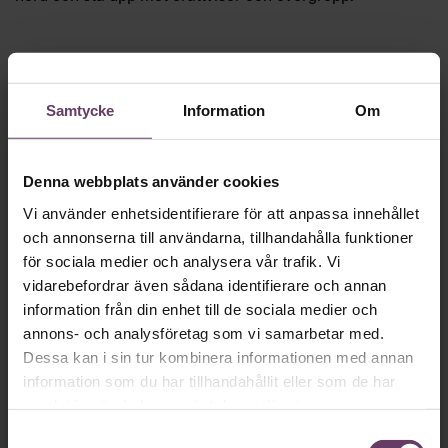
Fokuset på lösningar och målinriktade kampanjer har
präglat hela hennes karriär.
”Jag ältar inte problem, jag löser dem”, säger hon.
Fortsätt läsa kostnadsfritt!
Samtycke
Information
Om
Denna webbplats använder cookies
Vi använder enhetsidentifierare för att anpassa innehållet
Vi behöver bara
en
och annonserna till användarna, tillhandahålla funktioner
för sociala medier och analysera vår trafik. Vi
minut…
vidarebefordrar även sådana identifierare och annan
information från din enhet till de sociala medier och
Så roligt att du vill fortsätta läsa våra artiklar!
annons- och analysföretag som vi samarbetar med.
Det får du strax göra,
utan att betala något
.
Dessa kan i sin tur kombinera informationen med annan
information som du har tillhandahållit eller som de har
samlat in när du har använt deras tjänster.
Skapa ditt gratiskonto
Samtyckesval