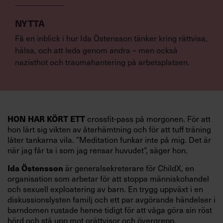
NYTTA
Få en inblick i hur Ida Östensson tänker kring rättvisa,
hälsa, och att leda genom andra – men också
nazisthot och traumahantering på arbetsplatsen.
HON HAR KÖRT ETT
crossfit-pass på morgonen. För att
hon lärt sig vikten av återhämtning och för att tuff träning
låter tankarna vila. ”Meditation funkar inte på mig. Det är
när jag får ta i som jag rensar huvudet”, säger hon.
Ida Östensson
är generalsekreterare för ChildX, en
organisation som arbetar för att stoppa människohandel
och sexuell exploatering av barn. En trygg uppväxt i en
diskussionslysten familj och ett par avgörande händelser i
barndomen rustade henne tidigt för att våga göra sin röst
hörd och stå upp mot orättvisor och övergrepp.