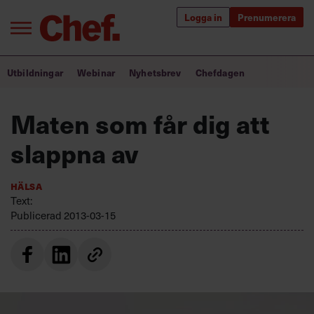
Logga in
Prenumerera
Bra ledare förändrar världen
Utbildningar
Webinar
Nyhetsbrev
Chefdagen
Innehåll från Chef
Maten som får dig att
Utbildning för ledare
slappna av
Chefakademin+
Hälsa
Populära utbildningar
Text:
Publicerad
2013-03-15
Annonsera
Om oss
Kontakta oss
Kundservice