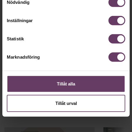
Nödvändig
Tillgång
gratis
till våra låsta artiklar och webinar
utan tidsbegränsning!
och
Inställningar
Chefs nyhetsbrev
med senaste
ledarskapsnyheterna!
Statistik
Marknadsföring
Dina uppgifter delas aldrig med tredje part.
Läs vår
integritetspolicy här
.
Tillåt alla
Tillåt urval