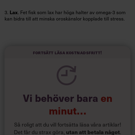
Lax
3.
. Fet fisk som lax har höga halter av omega-3 som
kan bidra till att minska oroskänslor kopplade till stress.
Gröt.
4.
Gryn med mer fiber, som havre, råg och korn, tar
längre tid för kroppen att smälta och leder därför till en
längre mättnadskänsla och ökad känsla av välbefinnande.
Fortsätt läsa kostnadsfritt!
Spenat.
5.
Gröna bladgrönsaker som spenat och mangold
har höga halter av magnesium som kan hjälpa musklerna
att slappna av.
Vi behöver bara
en
minut…
Så roligt att du vill fortsätta läsa våra artiklar!
Det får du strax göra,
utan att betala något
.