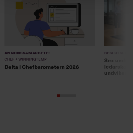
Annonssamarbete:
Beslutsfatt
Chef + Winningtemp
Sex unders
ledarskaps
Delta i Chefbarometern 2026
undviker 