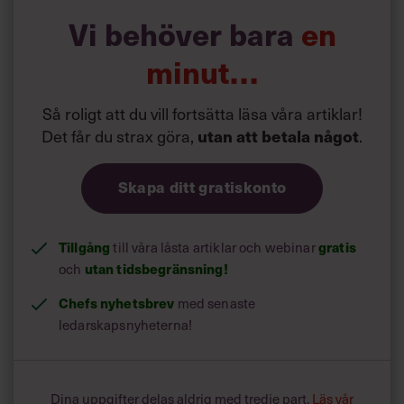
Vi behöver bara
en
minut…
Så roligt att du vill fortsätta läsa våra artiklar!
Det får du strax göra,
.
utan att betala något
Skapa ditt gratiskonto
Tillgång
till våra låsta artiklar och webinar
gratis
och
utan tidsbegränsning!
Chefs nyhetsbrev
med senaste
ledarskapsnyheterna!
Dina uppgifter delas aldrig med tredje part.
Läs vår