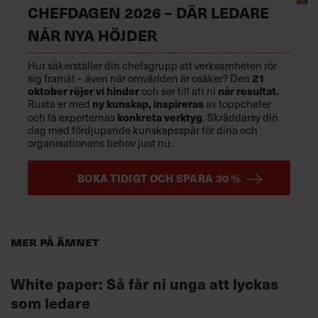
CHEFDAGEN 2026 – DÄR LEDARE
NÅR NYA HÖJDER
Hur säkerställer din chefsgrupp att verksamheten rör
sig framåt – även när omvärlden är osäker? Den
21
oktober
röjer vi hinder
och ser till att ni
når resultat.
Rusta er med
ny kunskap,
inspireras
av toppchefer
och få experternas
konkreta verktyg
.
Skräddarsy din
dag med fördjupande kunskapsspår för dina och
organisationens behov just nu.
BOKA TIDIGT OCH SPARA 30 %
Mer på ämnet
White paper: Så får ni unga att lyckas
som ledare