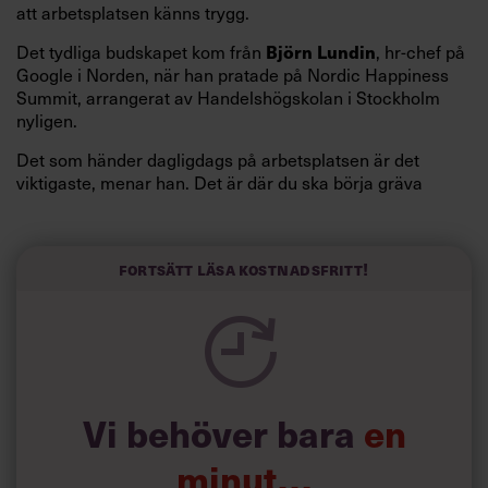
att arbetsplatsen känns trygg.
Det tydliga budskapet kom från
, hr-chef på
Björn Lundin
Google i Norden, när han pratade på Nordic Happiness
Summit, arrangerat av Handelshögskolan i Stockholm
nyligen.
Det som händer dagligdags på arbetsplatsen är det
viktigaste, menar han. Det är där du ska börja gräva
redan i dag.
Här är Björn Lundins tre enkla åtgärder som tagit skruv
och höjt arbetsglädjen på Google:
Fortsätt läsa kostnadsfritt!
Vi behöver bara
en
minut…