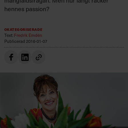
mångfalds­frågan. Men hur långt räcker
Villkor och policy för
hennes passion?
personuppgiftsbehandling
Sök
Okategoriserade
efter:
Text:
Fredrik Emdén
Publicerad
2016-01-07
Logga in
Prenumerera