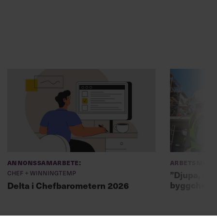
Annonssamarbete:
Arbetsmiljö
Chef + Winningtemp
”Djupa, str
byggchefer
Delta i Chefbarometern 2026