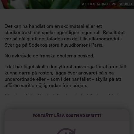
Azita Shariati. Pressbild
Det kan ha handlat om en skolmatsal eller ett
städkontrakt, det spelar egentligen ingen roll. Resultatet
var så dåligt att det talades om det lilla affärsområdet i
Sverige på Sodexos stora huvudkontor i Paris.
Nu avkrävde de franska cheferna besked.
I det här läget skulle den ytterst ansvariga för affären lätt
kunna darra på rösten, lägga över ansvaret på sina
underordnade eller – som i det här fallet – skylla på att
affären varit omöjlig redan från början.
Men inte Azita Shariati, Sverigechef på Sodexo. Med ett
leende på läpparna kliver hon in till de franska cheferna,
redogör för bakgrunden och nuläget och lägger fram en
åtgärdsplan.
Fortsätt läsa kostnadsfritt!
”I andra sammanhang skulle en vd kunna tappa
fattningen och genom att höja tonläget påverka läget.