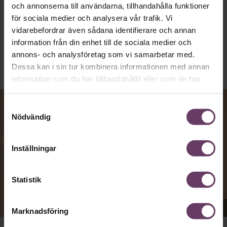
och annonserna till användarna, tillhandahålla funktioner
Kommunikation
för sociala medier och analysera vår trafik. Vi
Text:
Fredrik Kullberg
vidarebefordrar även sådana identifierare och annan
Publicerad
2026-08-07
information från din enhet till de sociala medier och
annons- och analysföretag som vi samarbetar med.
Dessa kan i sin tur kombinera informationen med annan
information som du har tillhandahållit eller som de har
samlat in när du har använt deras tjänster.
Samtyckesval
Nödvändig
Inställningar
Statistik
Appen Sinceerly imiterar vd:ars kortfattade språk.
Marknadsföring