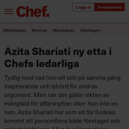
Logga in
Prenumerera
Bra ledare förändrar världen
Utbildningar
Webinar
Nyhetsbrev
Chefdagen
Innehåll från Chef
Azita Shariati ny etta i
Utbildning för ledare
Chefs ledarliga
Chefakademin+
Tydlig med vad hon vill och på samma gång
Populära utbildningar
inspirerande och lyhörd för andras
argument. Men när det gäller vikten av
mångfald för affärsnyttan viker hon inte en
Annonsera
tum. Azita Shariati har som vd för Sodexo
Om oss
kommit att personifiera både företaget och
Kontakta oss
Kundservice