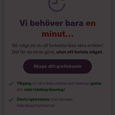
Men det är inte Azitas stil. Hon har en känsla för
detaljerna och använder det för att snabbt hitta en
lösning. Hon är alltid otroligt konstruktiv”, säger en chef
med insyn i den aktuella affären.
Vi behöver bara
en
minut…
Så roligt att du vill fortsätta läsa våra artiklar!
Det får du strax göra,
.
utan att betala något
Skapa ditt gratiskonto
Tillgång
till våra låsta artiklar och webinar
gratis
och
utan tidsbegränsning!
Chefs nyhetsbrev
med senaste
ledarskapsnyheterna!