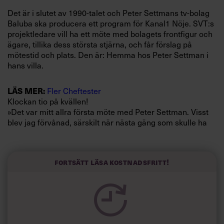
Villkor och policy för
Det är i slutet av 1990-talet och Peter Settmans tv-bolag
personuppgiftsbehandling
Baluba ska producera ett program för Kanal1 Nöje. SVT:s
projektledare vill ha ett möte med bolagets frontfigur och
ägare, tillika dess största stjärna, och får förslag på
Sök
mötestid och plats. Den är: Hemma hos Peter Settman i
efter:
hans villa.
Fler Cheftester
LÄS MER:
Klockan tio på kvällen!
»Det var mitt allra första möte med Peter Settman. Visst
blev jag förvånad, särskilt när nästa gäng som skulle ha
möte kom efter oss vid 23.00«, säger en av dem som var
med.
Logga in
»Men sedan förstod jag att han alltid hade sena möten,
Fortsätt läsa kostnadsfritt!
det var inga konstigheter.«
Prenumerera
Att det inte är alldeles lätt att få en stund med tv:s meste
entreprenör har mer än en medarbetare, journalist och
kund fått erfara. Ofta möts de av hans personliga
assistent Pia Lundgrens mantra: »Peter Settman lever i en