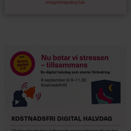
integritetspolicy här
.
KOSTNADSFRI DIGITAL HALVDAG
Chefer går sönder i felbyggda organisationer. Nu är det