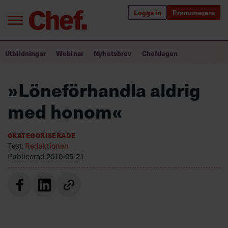
Logga in
Prenumerera
Bra ledare förändrar världen
Utbildningar
Webinar
Nyhetsbrev
Chefdagen
Innehåll från Chef
»Löneförhandla aldrig
Utbildning för ledare
med honom«
Chefakademin+
Okategoriserade
Populära utbildningar
Text:
Redaktionen
Publicerad
2010-05-21
Annonsera
Om oss
Kontakta oss
Kundservice