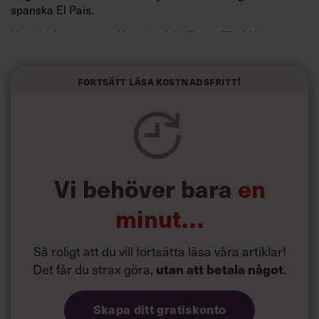
spanska El País.
Horwitz har nu utvecklat sitt trick till en affärsidé: appen
Sinceerly som konverterar formellt och minutiöst
välskrivna texter – likt de som skapas av AI – till den
kortfattat slarviga vd-stilen.
Fortsätt läsa kostnadsfritt!
Vi behöver bara
en
minut…
Så roligt att du vill fortsätta läsa våra artiklar!
Det får du strax göra,
.
utan att betala något
Skapa ditt gratiskonto